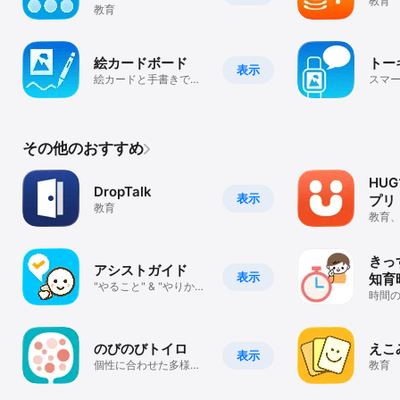
教育
教育
絵カードボード
トーキ
表示
絵カードと手書きで、
スマ
かんたん視覚支援
ップ
その他のおすすめ
HU
DropTalk
表示
プリ
教育
教育
きっ
アシストガイド
表示
知育
"やること" & "やりか
時間
た" が目で見えるアプリ
よう
えて
のびのびトイロ
えこ
表示
個性に合わせた多様な
教育
子育てを応援するアプ
リ