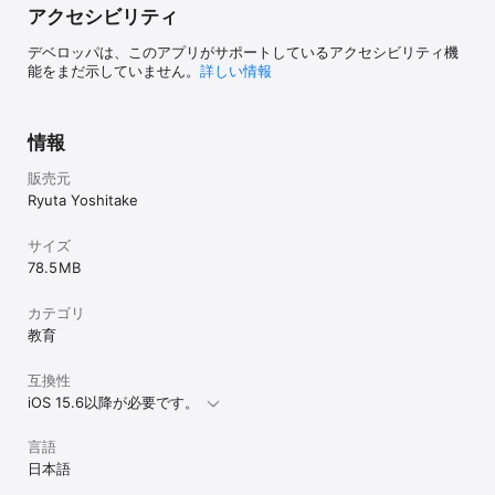
アクセシビリティ
・Peek & Pop対応（対応機種のみ）

デベロッパは、このアプリがサポートしているアクセシビリティ機
・印刷データは自動的にPDF形式またはJPEG形式で保存

能をまだ示していません。
詳しい情報
・とりあえずタイトルだけ登録して後から絵カードを作成するタイ
トルメモ機能
情報
販売元
Ryuta Yoshitake
サイズ
78.5 MB
カテゴリ
教育
互換性
iOS 15.6以降が必要です。
言語
日本語