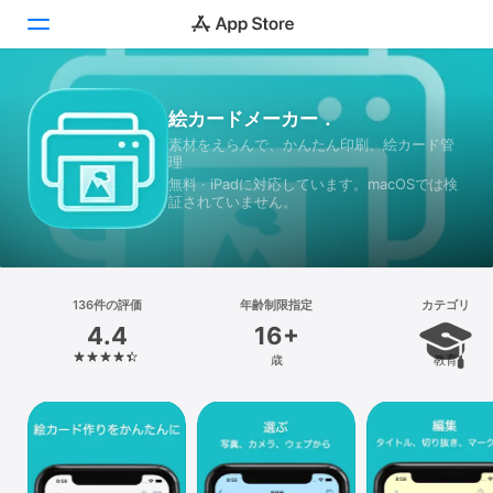
Today
絵カードメーカー．
素材をえらんで、かんたん印刷、絵カード管
ゲーム
理
無料 · iPadに対応しています。macOSでは検
アプリ
証されていません。
Arcade
検索
136件の評価
年齢制限指定
カテゴリ
4.4
16+
プラットフォーム
歳
教育
iPhone
iPad
Mac
Vision