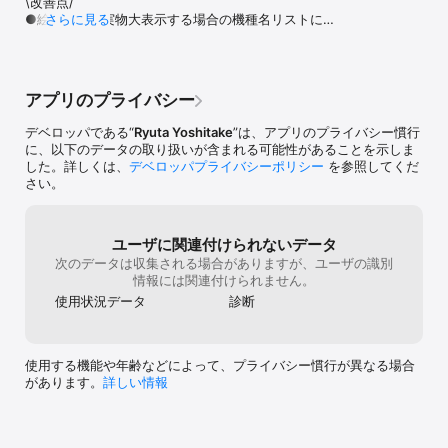
\改善点/

【外部クラウドサービス】

●絵カードを実物大表示する場合の機種名リストに以
さらに見る
・各サービスの専用アプリが必要です

下を追加しました。

　iPhone 15シリーズ、iPhone 16シリーズ、iPad 
＜その他の機能＞

Pro 11インチ(M4)、iPad Pro 13インチ(M4)、iPad 
Air 11インチ(M2)、iPad Air 13インチ(M2)
・印刷した絵カードは自動的にライブラリに追加され、次回も使用
アプリのプライバシー
可能

デベロッパである“
Ryuta Yoshitake
”は、アプリのプライバシー慣行
・絵カードを別アプリ、絵カードタイマー、絵カードカウンターで
に、以下のデータの取り扱いが含まれる可能性があることを示しま
使用可能

した。詳しくは、
デベロッパプライバシーポリシー
を参照してくだ
さい。
・Droplet Projectの絵カード、ドロップスのダウンロード機能

・絵カードを画面に実物大で表示

ユーザに関連付けられないデータ
次のデータは収集される場合がありますが、ユーザの識別
・絵カードライブラリをiCloudに保存し、他の機器と共有が可能

情報には関連付けられません。
・絵カードライブラリをPC、各クラウドサービスにバックアップ可
使用状況データ
診断
能

・絵カード画像を各種SNS(Twitter、Facebook、LINE等)で共有可
使用する機能や年齢などによって、プライバシー慣行が異なる場合
能

があります。
詳しい情報
・iPadのマルチタスクに対応。

・Drag & Dropで画像を追加可能（iPhoneはアプリ内のみ)
