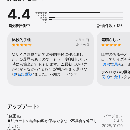
・用紙や絵カードのサイズ等を設定する

4.4
・プリンタから印刷する

全てがこのアプリだけで可能です。

5段階評価中
評価件数：136
印刷には、家庭用プリンター、コンビニ等のマルチコピー機、店頭
プリント機などが利用可能です。

印刷時のタイトルのフォントはUDフォントを使用しています。

比較的手軽
素晴らしい
2月20日
あさ☀️3
【画像の取得方法】

・写真ライブラリ

○サイズ調整含めて比較的手軽に作れまし
障害のある子ど
・当アプリで以前使用した画像

た。○履歴もあるので、もう一度印刷したい
出してサイズも
・カメラ（静音モードあり）

時にも簡単だとおもいます。△最初はやり方
う。スケジュー
さらに見る
・バーコードによる商品画像検索

がわからなかったので、説明があまり足りな
イラストでも手
デベロッパの回
・ウェブ検索

いなとは思いました。△絵カードなので仕方
さらに見る
ようになり感謝
フィードバック
さらに見る
・クラウドサービス

ないんですが、文字カードも作れるとうれし
援をお願いして
に立ててうれし
　（iCloud、Dropbox、Google drive、OneDriveなど）

いです。
沿って作成し、
再度印刷する場
ようになりまし
ン→「絵カード
【印刷設定】

ます同じカード
す。
・用紙、絵カードの各サイズ一覧から選択するだけ

選ぶところから
・絵カードの大きさ等を自由に設定することも可能です。

アップデート
【印刷方法】

\修正点/

バージョン
・家庭用プリンタ（Air Print対応要）

●絵カードの編集内容が保存できない不具合を修正し
2.4.3
・店頭プリント機（コンビニ等の専用アプリ要）

ました。

2025/01/20