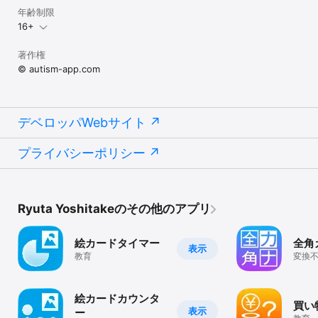
年齢制限
16+
著作権
© autism-app.com
デベロッパWebサイト
プライバシーポリシー
Ryuta Yoshitakeのその他のアプリ
絵カードタイマー
全角
表示
教育
変換
ナを
キー
絵カードカウンタ
買い
表示
ー