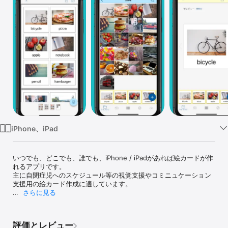
Watch
TV
iPhone、iPad
いつでも、どこでも、誰でも、iPhone / iPadがあれば絵カードが作
れるアプリです。

主に自閉症児へのスケジュール等の視覚支援やコミニュケーション
支援用の絵カード作成に適しています。

さらに見る
スマホだけで絵カードを作成するアプリです。

・画像を選ぶ

評価とレビュー
・タイトルを入れる
