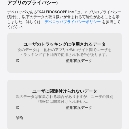
背景透過や切り抜きした画像に、縁取りを追加できます。

アプリのプライバシー
レイヤーの縁取り
追加した縁取りは、色の変更、透明度を調整できます。

ン透過- プロジ
デベロッパである“
KALEIDOSCOPE Inc.
”は、アプリのプライバシー
加コンテンツの
【レイヤー画像の個別保存】

慣行に、以下のデータの取り扱いが含まれる可能性があることを示
社様に比べると
・背景透過画像はPNG形式として保存されます。

しました。詳しくは、
デベロッパプライバシーポリシー
を参照して
据え置きでもっ
※透過画像（PNG形式）で保存した場合でも、透過表示に対してい
ください。
おります。）ご
ないアプリでは透過部分は白や黒で表示されます。また、写真ライ
すが、ご意見を
ブラリ上ではiOSの最適化機能で白背景に自動的に変換される場合が
こちらが変更し
あります。

くかったのだろ
ユーザのトラッキングに使用されるデータ
後、模索しなが
次のデータは、他社のアプリやWebサイト間でユーザを
【文字入れ】

客様のご希望と
トラッキングする目的で使用される場合があります。
手書き日本語フォントを3種類搭載！システムフォントと合計して
改善を進めてい
300種以上のフォントが使えます。

ID
使用状況データ
卒よろしくお願
【編集の復元】

編集を途中で中断してもいつでも再開できます。

【写真のシェア】

Instagram, Twitter, Facebookにシェアすることができます。
ユーザに関連付けられないデータ
次のデータは収集される場合がありますが、ユーザの識別
情報には関連付けられません。
ID
使用状況データ
診断