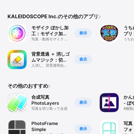
KALEIDOSCOPE Inc.のその他のアプリ
モザイク ぼかし加
うち
表示
工：モザイク加工
プリ 
アプリ
写真・動画モザイク ぼ
ンサ
うち
かし
札・
プリ
背景透過 ＋ 消しゴ
表示
ムマジック：切り
抜き、消しゴムア
人消し、背景透明化や
消す
プリ
その他のおすすめ
合成写真
かん
表示
PhotoLayers
- 
写真を切り取って合成
画像
8種類
ズ除
復＆
アニ
PhotoFrame
写真
表示
Simple
フォ