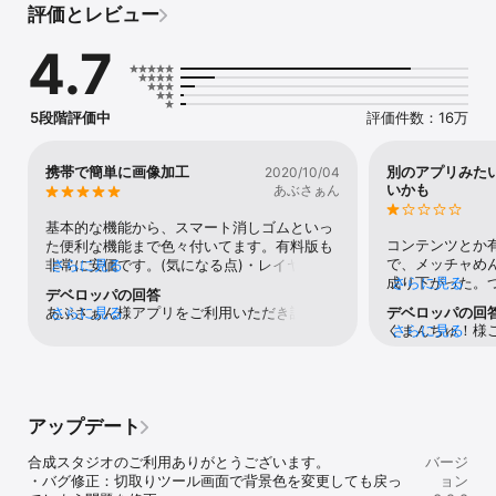
評価とレビュー
また、手動の背景透過の作業も、自動的に輪郭を検出する「スマー
ト消しゴム」などのツールも揃えています。

4.7
画面を拡大／縮小しながらの操作や、切り抜き後の削除範囲調節な
ど、細かい編集も可能です。

コラ画像、スタンプ画像、コラージュなどの画像加工用素材の作成
にご利用ください。

5段階評価中
評価件数：16万
（透過表示に対応していないアプリ上では、透過部分は白や黒で表
示されます。）

携帯で簡単に画像加工
別のアプリみた
2020/10/04
1.自動解析切り抜き

いかも
あぶさぁん
　写真を読み込むだけで写真を解析して、自動で写真や画像を切り
抜いて背景透過することもできます。

基本的な機能から、スマート消しゴムといっ
2. 自動削除ツール

コンテンツとか
た便利な機能まで色々付いてます。有料版も
　近い色の領域を自動的に削除できます

で、メッチャめ
非常に安価です。(気になる点)・レイヤーの
さらに見る
3.フリーハンド

成り下がった。
さらに見る
順番が変更出来ない・レイヤーの半透明化が
デベロッパの回答
　切取りたい箇所を囲んで切取ります

にすればと書い
出来ない(フチをぼやけさせるだけ)・文字の
あぶさぁん様アプリをご利用いただき誠にあ
さらに見る
デベロッパの回
4.図形切取り

のスイッチも押
色が既定パターンしか無く、彩度変更等は出
くまんちゅ！様
さらに見る
りがとうございます。挙げられた点につい
　用意された図形で切取ります

ているけど・・
来ない上記の点以外は快適に使用していま
ございます。ま
て、・レイヤーの順番が変更出来ない→　画
5.消しゴム

も良いといえな
す。※レビュー後に公式より回答を頂きまし
訳ございません
面左のレイヤーリストにて、並び替えたいレ
　なぞった部分を削除します

ら思っていまし
た。真摯な対応ありがとうございます！挙げ
気に召さなかっ
イヤーを長押しすることで可能です。・レイ
6.スマート消しゴム

っぱいで真っ白
られた点について、 ・レイヤーの順番が変更
み時のカメラロ
ヤーの半透明化が出来ない→　レイヤーを選
　自動的に被写体などの境界を検出しながら、写真の不要な部分を
真っ黒、他のバ
出来ない →　画面左のレイヤーリストにて、
アップデート
のご指摘の点に
択し、「調整」メニューより「透明度」で半
削除して透明にできます。

色まで作れちゃ
並び替えたいレイヤーを長押しすることで可
ます。・カメラ
透明にすることが可能です。（透明度は無料
7.修復ツール

ですよね。だか
能です。 ・レイヤーの半透明化が出来ない 
合成スタジオのご利用ありがとうございます。

メラロール画面
バージ
で可能です）・文字の色が既定パターンしか
　一度消した部分をなぞって修復します

から色だけの画
→　レイヤーを選択し、「調整」メニューよ
・バグ修正：切取りツール画面で背景色を変更しても戻っ
「iCloudよ
ョン
無く→　パターン文字色の下部「RGB調整」
いと駄目で・・
り「透明度」で半透明にすることが可能で