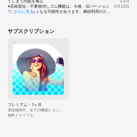
てしまう問題を修正

めるようにして
3.9.8
より、赤青緑の配分を調整することで微調整
【背景透明化・背景透過】

し縁取りもアニ
す。（透明度は無料で可能です） ・文字の色
※高画質化・不要物消しゴム機能は、今後、旧バージョン
のiOSデバイス
6月22日
が可能です。大変お手数をおかけしますが、
切り抜いたレイヤー画像を個別保存するか、背景を設定しないで保
コレばかり使っ
が既定パターンしか無く →　パターン文字色
では利用できなくなる可能性があります。継続利用のた
さらに見る
軽減のため写真
一度ご確認いただけますと幸いです。
存すると

るけどそれだけ
の下部「RGB調整」より、赤青緑の配分を調
め、最新版への更新をお願いします。
のが白背景に変
背景が透過されたPNGファイルとして保存されます。

金してたので余
整することで微調整が可能です。 大変お手数
み画面では、基
の様には使えま
をおかけしますが、一度ご確認いただけます
が読み込まれま
【写真の合成】

く、コンテンツ
と幸いです。」問題点が無くなりましたの
サブスクリプション
明化していた画
最大11枚の画像や写真を編集して合成保存することができます。

みたいであまり
で、評価を訂正します。
ていない」とい
メントだとは思
のようにiClo
【背景・レイヤー素材】

リだったんです
像」を読み込む
背景やレイヤーに使う画像は写真以外にもアプリに用意された素材
で上手く伝えづ
す。また、カメ
を使うことができます。

度がアップした
「追加コンテン
背景を透明や白にしたり黒にしたりもできます。

Photoshop
で使える素材も
リなので、いつ
白や黒の画像も
【画像編集・写真加工】

変わっているこ
も幾つかご用意
背景やレイヤーは、「明るさ」「彩度」「ぼかし」「透明度」など
金で言いたい放
の導線という目
の調整及び編集ができます。

れほど愛用して
の素材もお客様
ような表示をさ
【レイヤー画像の周辺透かし】

た、無料素材の
背景透過や切り抜きした画像のエッジを滑らかにフェードし、

す。・有料の課
透過度合いを調整することが可能です。

プレミアム - 1ヶ月
金では無く」と
登録期間中、全ての機能とコンテ
が、どちらかと
【影の追加】

ンツがご利用いただけます。広告
無料トライアル
が主な内容とな
背景透過や切り抜きした画像に、影を追加できます。

が削除されます。
ミアム機能の場
追加した影はぼかしたり、色の変更、透明度を調整できます。

ようになります。
の合成写真の保存
【縁取りの追加】

イヤーの精密移動