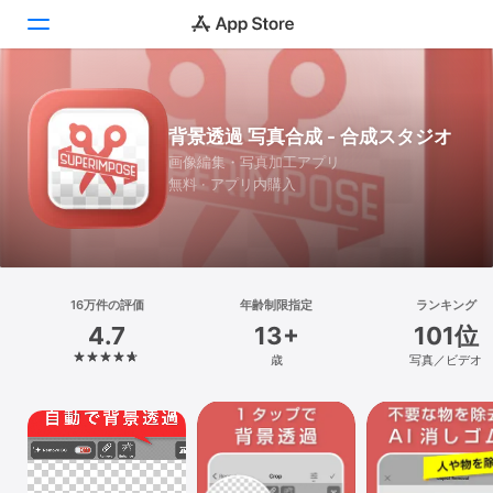
Today
背景透過 写真合成 - 合成スタジオ
ゲーム
画像編集・写真加工アプリ
無料 · アプリ内購入
アプリ
Arcade
検索
16万件の評価
年齢制限指定
ランキング
4.7
13+
101位
プラットフォーム
歳
写真／ビデオ
iPhone
iPad
Mac
Vision