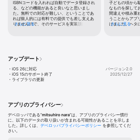
能

ISBNコードを入れれば自動でデータ登録され
子どもの頃から
・読書後の評価を一覧で簡単に確認できる

る、などの機能があると良いなと思いまし
なものを探して
・読書ステータス（既読、読書中、未読）を一覧で確認できる

た。無料での対応が難しい、ということであ
間違えや積み重
・返却する必要がある本は、アラート通知機能で返却忘れを防止

れば個人的には有料での提供でも差し支えあ
うことからアプ
・本の要約を記録保存できる

りませんので、そのサービスを実装頂けない
さらに見る
けました。ヘタ
さらに見る
・本のメモや図表などを画像で保存できる

かと存じます。あと、広告についても有料版
アプリと違い使
・保存した要約やメモ画像はカテゴリ毎にまとめて確認できる

で削除可能、などのサービスがあるとありが
もレビューがある
・カレンダーでもいつどの本を読んだか確認できる

たいです。ご検討いただけますと幸いです。
連携したりISB
索ができるよう
なると思います
る機能があると
アップデート
っと良くなるの
告を減らすか全
・iOS 26に対応

バージョン2.0
のみにしていだ
・iOS 15のサポート終了

2025/12/27
なと思います。
・ライブラリの更新
れからも使い続
を楽しみにして
アプリのプライバシー
デベロッパである“
mitsuhiro nara
”は、アプリのプライバシー慣行
に、以下のデータの取り扱いが含まれる可能性があることを示しま
した。詳しくは、
デベロッパプライバシーポリシー
を参照してくだ
さい。