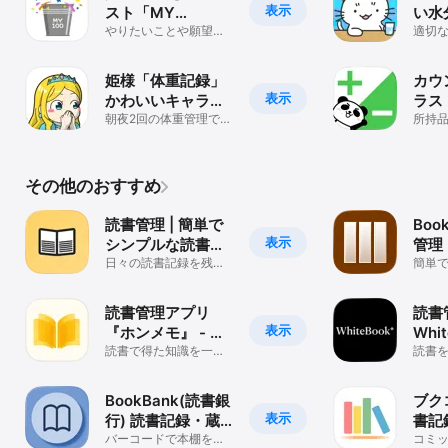
表示
スト「MY
い水
BUCKET LIST
やりたいことや願望を
リマ
適切
実現するバケットリス
管理
100」
トアプリ
策
姫様「体重記録」
カウ
表示
かわいいキャラと
ラス
一緒にダイエット
朝夜2回の体重管理であ
ベン
所持
なたの理想の体重を見
率的
ンタ
える化
カウ
その他のおすすめ
読書管理 | 簡単で
Boo
表示
シンプルな読書メ
管理
モ！
日々の読書記録を残そ
簡単
う！
管理
読書管理アプリ
読書
表示
『ホンメモ』 - 本
Whi
棚/読書記録/本管
読書で得た知識を一生
読書
のものにしましょう。
方々
理
読書記録/管理/本棚
BookBank(読書銀
ブクコ
表示
行) 読書記録・蔵
書記
書管理
バーコードで本棚を登
コミ