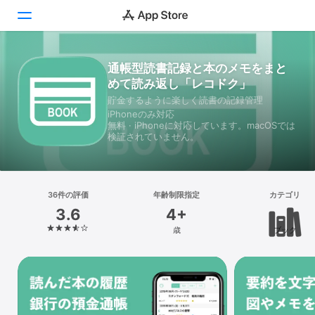
通帳型読書記録と本のメモをまと
Today
めて読み返し「レコドク」
ゲーム
貯金するように楽しく読書の記録管理
iPhoneのみ対応
無料 · iPhoneに対応しています。macOSでは
アプリ
検証されていません。
Arcade
検索
36件の評価
年齢制限指定
カテゴリ
3.6
4+
プラットフォーム
歳
ブック
iPhone
iPad
Mac
Vision