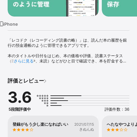
Watch
TV
iPhone
「レコドク（レコーディング読書の略）」は、読んだ本の履歴を銀
行の預金通帳のように管理できるアプリです。

本のタイトルや日付をはじめ、本の価格や評価、読書ステータス
（既読、読書中、未読）などがひと目で確認でき、本を貯金するよ
さらに見る
うに楽しく記録ができるようになっています。

また、本ごとに要約を文字で記録したり、図やグラフ、本に記載し
評価とレビュー
たメモなどを画像で保存できるようになっています。保存した要約
や画像はカテゴリごとにまとめられ、一括して読み返すことも可能
3.6
になっています。

基本的に一度読み終わった本は、よほどの良書でない限りはじめか
ら読み返す必要はありません。自分に必要な箇所を厳選して、繰り
5段階評価中
評価件数：36
返し読み返すことで効率よく知識を定着させることが可能です。

登録がもう少し楽になればいい
へたなやつより
2021/07/15
【レコドクの特徴】

きぬんぬ
・本の表示は「カテゴリ別」又は「日付別」で表示の切り替えが可