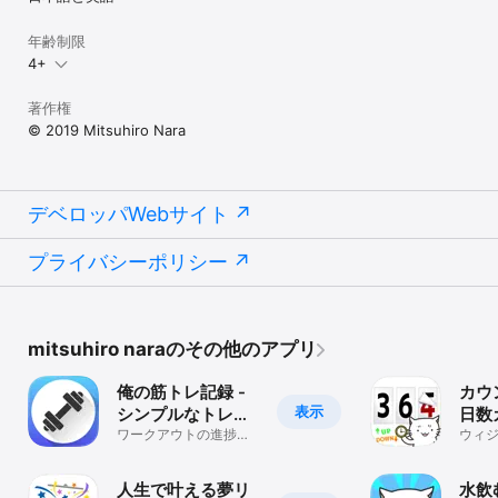
年齢制限
4+
著作権
© 2019 Mitsuhiro Nara
デベロッパWebサイト
プライバシーポリシー
mitsuhiro naraのその他のアプリ
俺の筋トレ記録 -
カウ
表示
シンプルなトレー
日数
ニング管理アプリ
ワークアウトの進捗を
ン＆
ウィ
メモしてモチベーショ
ーで
プ
ン維持をサポート
にち
人生で叶える夢リ
水飲