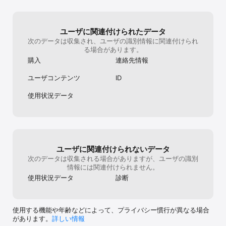
すが、苦手な方
ん。マルチボス
ゲーです。ソロ
ユーザに関連付けられたデータ
はパリィゲー、
次のデータは収集され、ユーザの識別情報に関連付けられ
手だという方で
る場合があります。
難易度も下げら
ところひとつあ
購入
連絡先情報
英語しかなく、
いけないところ
ユーザコンテンツ
ID
い漢字が多く出
いです。ですが
使用状況データ
わからなくなる
流しているだけ
多用してくれます
だ、ストーリー
トーリー等の翻
近は少しずつ改
ユーザに関連付けられないデータ
ナをふってくれ
次のデータは収集される場合がありますが、ユーザの識別
れからに期待で
情報には関連付けられません。
や作り込みは素
使用状況データ
診断
があれば最高に
に、キャラクタ
愛い、かっこい
好きに着せ替え
使用する機能や年齢などによって、プライバシー慣行が異なる場合
いのですが、こ
があります。
詳しい情報
も強いです。ボ