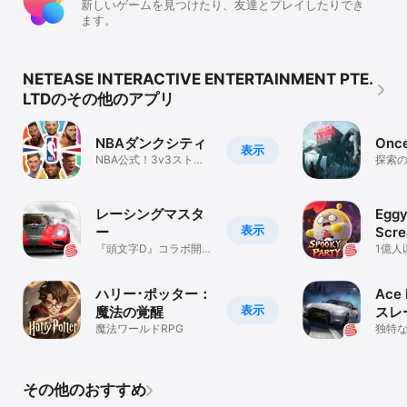
新しいゲームを見つけたり、友達とプレイしたりでき
ます。
NETEASE INTERACTIVE ENTERTAINMENT PTE.
LTDのその他のアプリ
NBAダンクシティ
Onc
表示
NBA公式！3v3ストリ
探索の
ートバスケゲーム
た”最
ル！
レーシングマスタ
Eggy
表示
ー
Scr
『頭文字D』コラボ開
1億人
催中！
パー
ハリー･ポッター：
Ace 
表示
魔法の覚醒
スレ
魔法ワールドRPG
独特
ング
ース
その他のおすすめ