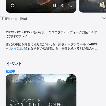
Watch
TV
iPhone、iPad
XBOX・PC・PS5・モバイル｜クロスプラットフォーム対応！今す
ぐ無料でプレイ！

古代の中国を舞台に繰り広げられる、武侠オープンワールドARPG
へようこそ。名もなき村の放浪者から、帝都を統べる剣の達人へ。
さらに見る
何者として生きるのか。その問いを自らの刃で解き明かせ。江湖と
いう名の自由な世界で、武術を極め、義侠心あふれる英雄を志す
か、あるいは混沌を招く修羅となるか。その運命は、君の覚悟に委
イベント
ねられている。

配信中
PS5、PC、モバイル全プラットフォームでクロスプレイ・クロスプ
ログレッションに対応。Pay-to-Winは一切なし。ゲームプレイは完
全に無料、課金要素は衣装（外見アイテム）のみに限定される。

本作では、武術の真髄とシームレスなオープンワールドが見事に融
合。広大な風景を巡り、秘境に隠された遺跡を暴き、幾重にも重な
る地下迷宮へ足を踏み入れよ。流派の技を盗み、刀、槍、双剣、縄
鏢、弓、扇、傘といった多彩な武器を操り、太極拳から獅子咆哮に
メジャーアップデート
至る30以上の奇術を体得せよ。工芸、建築、天文、芸能、医術まで
Ver.2.0 「隠れ山に、我は行く」
――これら16のシステムが織りなす、没入感あふれる古代社会を体