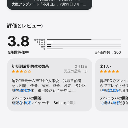
験せよ。

大型アップデート「不見山」、7月23日リリー
ス！新たな山岳マップ「不見山」で本章物語が開
独り歩む道、仲間と紡ぐ絆

を幕く。近接武器「手甲」、墨山道の機巧、夏イ
ベント、豪華報酬など、盛りだくさんの内容をぜ
物語を深く味わうソロプレイはもちろん、最大4人の仲間とシームレ
ひお楽しみに！
スに協力するマルチプレイにも対応。

評価とレビュー
同盟を結成し、激しい同盟戦やマルチダンジョン、そして壮大なレ
3.8
イドボス戦などのグループアクティビティに挑め。競技性の高い一
騎打ちで腕を競うもよし、数千人の放浪者が交差する「生き生きと
移り変わる世界」で自身の存在を示すもよし。

5段階評価中
評価件数：300
武の道を極めよ

戦い方は己の流派次第。近接、遠距離、或いは暗殺潜行――己の装
初期到后期的体验效果
楽しい
3月12日
備を選び、プレイスタイルに最適化したロードアウトを完成させ
无压力是第一步
よ。剣、槍、二刀流、縄鏢、弓、扇、傘等の多彩な武具を使い分
这款“燕云十六声”对个人来说，我非常的满
普段PCでプレ
け、太極拳等の武術や奇術を繰り出せ。武器を瞬時に切り替え、変
意，剧情、任务、探索、成长、时装、各处区
らでプレイさせ
幻自在の立ち回りで敵を翻弄せよ。

域的独特文化，都已经达到了平均以上水平，
さらに見る
り画質は落ちま
さらに見る
非常的有新鲜感，但这只是初期。 到了后期，
ックで不便なく
己の「江湖」を、思うままに定義せよ

デベロッパの回答
デベロッパの回
任务剧情几乎全部完成，重复的探索也逐渐没
とても多く、や
尊敬なるプレイヤー様、 &nbsp;ご満足いた
さらに見る
ご連絡いただき
さらに見る
有了新鲜感，这时我打算接触了pvp（止
も楽しくプレイ
自由なキャラ作成で理想の姿を自在に形作り、乱世の諸陣営へ身を
だけるゲーム体験を提供できず、誠に申し訳
た。また、貴重
戈）。开始的对决较简单，十场中的胜率能保
ボスの倒し方等
投じよ。独自の流派を探索し、己の道を極めて、天下にその名を轟
ございません。貴重なフィードバックをいた
りがとうござい
持在50%，可这是暂时的，段位到了顶端的“无
ただ、本当にや
かせよう！

だき、心より感謝申し上げます。私たちはそ
体験を提供でき
我”后，对手的战力甚至是技巧都远远超过了之
め、説明をきち
の内容を開発チームにお伝えし、さらに検討
に対応して参り
前的对手，胜率也从50%跌到了0%，每一场
べたり読み込む
そのすべてが、君という侠客を形作る。ここには完全なる自由があ
を行います。また、引き続きゲームの最適化
願いします。