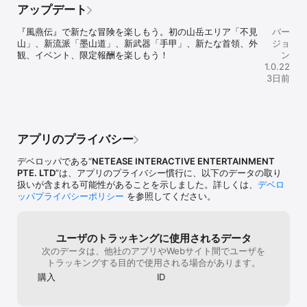
几乎都是败北，本来是有兴趣的游戏却变成了
なくなってしま
る。しかし、いかなる行動にも相応の重い代償が伴う。掟を破り、
アップデート
に努め、プレイヤーの皆様により良い体験を
压力非常大的游戏。 这样一来能发现，初期和
MMORPGはマ
混乱をもたらす者には、官府からの懸賞金や執拗な追手、そして投
提供できるよう努力してまいります。ご支援
后期的体验明显差了一大截，本来是有新鲜感
ますが、こちら
獄という名の罰が待つ。あるいは高潔な道を歩み、村人と絆を深
『風燕伝』で新たな冒険を楽しもう。初の山岳エリア「不見
バー
いただき、誠にありがとうございます。
的游戏到了后面却变成了无聊、压力，无法在
ても絡む必要の
め、盟友を増やし、武侠世界の英雄として名を刻めよ。混沌に喘ぐ
山」、新流派「墨山道」、新武器「手甲」、新たな首領、外
ジョ
从中找到乐趣。 我希望能尽可能的改善这些缺
プレイも可能で
この時代、君こそが変革の火種となり、伝説を創り上げろ。

観、イベント、限定報酬を楽しもう！
ン
点，例如；把武学的获取难度提高，在各处区
けに日本人専用
1.0.22
域的探索多样化，增加获得心法的方式，制作
らに入ると嫌で
公式サイト: http://wherewindsmeetgame.com/

3日前
出能够自由调整难度的AI陪练pvp、这样能提
す。世界チャッ
Youtube ：https://www.youtube.com/channel/UCjdxyVRi-
高自我的技术也能降低压力，等等。
気になる方は好
PLb21R5Ybj7R-w

い。良い方ばか
X：https://x.com/WWM_JP

買い切りと有料
Discord：https://discord.com/invite/wherewindsmeet
は200円以下と
アプリのプライバシー
円ほどします。
に天井が120連
デベロッパである“
NETEASE INTERACTIVE ENTERTAINMENT
はかかります。
PTE. LTD
”は、アプリのプライバシー慣行に、以下のデータの取り
システムになっ
扱いが含まれる可能性があることを示しました。詳しくは、
デベロ
はこちらも買い
ッパプライバシーポリシー
を参照してください。
で手に入る外見
努力しないと手
いてる向いてな
に関して課金が
ユーザのトラッキングに使用されるデータ
ベル上限がある
次のデータは、他社のアプリやWebサイト間でユーザを
はありません。
トラッキングする目的で使用される場合があります。
スタイル、プレ
購入
ID
す。対人戦にお
人でもパリィを
成次第では簡単