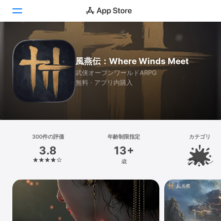
Today
風燕伝：Where Winds Meet
ゲーム
武侠オープンワールドARPG
無料 · アプリ内購入
アプリ
Arcade
検索
300件の評価
年齢制限指定
カテゴリ
3.8
13+
プラットフォーム
歳
アクション
iPhone
iPad
Mac
Vision