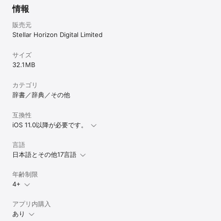
ト設定に移動して自動更新をオフにすることができます。有効なサ
情報
ブスクリプション期間中は、現在のサブスクリプションをキャンセ
ルすることはできません。未使用の無料トライアル期間（提供され
販売元
ている場合）は、ユーザーがその出版物のサブスクリプションを購
Stellar Horizon Digital Limited
入した際に没収されます。

**詳細情報**:

サイズ
32.1 MB
プライバシーポリシー: [https://kdocs.cn/l/cemIvNR3bWgE]

カテゴリ
利用規約: [https://kdocs.cn/l/ccDf8kX3KEZH]

辞書／辞典／その他
互換性
iOS 11.0以降が必要です。
言語
日本語とその他17言語
年齢制限
4+
アプリ内購入
あり