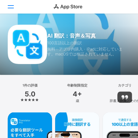
Today
AI 翻訳：音声＆写真
100言語以上の翻訳
ゲーム
無料 · アプリ内購入 · iPadに対応していま
す。macOSでは検証されていません。
アプリ
Arcade
検索
1件の評価
年齢制限指定
カテゴリ
5.0
4+
プラットフォーム
歳
辞書／辞典／その
iPhone
iPad
Mac
Vision