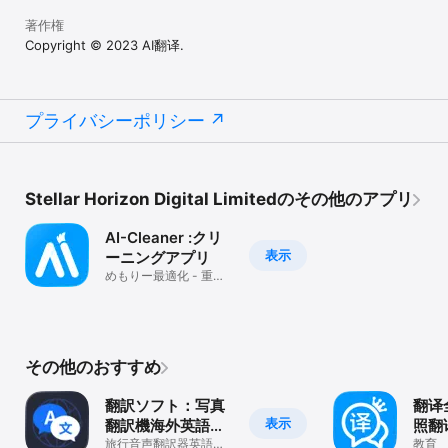
著作権
Copyright © 2023 AI翻译.
プライバシーポリシー
Stellar Horizon Digital Limitedのその他のアプリ
AI-Cleaner :クリ
表示
ーニングアプリ
めもりー最適化 - 重複
した写真と動画を削除
その他のおすすめ
翻訳ソフト：写真
翻译
表示
翻訳機海外英語オ
照翻
ンライン
旅行音声翻訳器英語の
教育