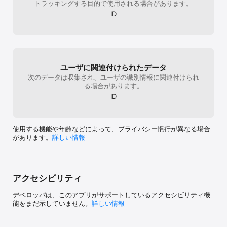
トラッキングする目的で使用される場合があります。
フィリピン語、韓国語、ウクライナ語、ウイグル語、チベット語、
カンボジア語、スウェーデン語、トルコ語、マレー語、スロバキア
ID
語、カタロニア語など、100以上の言語のスマートAIリアルタイムオ
ンライン翻訳をサポートします。

言語学習アシスタントになりましょう！

AI翻訳は、あなたが世界中を自由に旅行できるようにする必須のア
プリです。中国、アメリカ、日本、タイ、韓国、ロシア、オースト
ユーザに関連付けられたデータ
ラリア、ニュージーランド、カナダ、イギリス、フランス、スペイ
次のデータは収集され、ユーザの識別情報に関連付けられ
ン、ポルトガル、ハンガリー、マルタ、アルジェリア、イスラエ
る場合があります。
ル、タンザニア、エジプト、南アフリカ、ブラジル、アルゼンチ
ID
ン、メキシコ、中東のアラブ首長国連邦、カタール、サウジアラビ
アなど。

免責事項：

ユーザーは本アプリの提供情報を利用する際には、専門の医師の意
使用する機能や年齢などによって、プライバシー慣行が異なる場合
見を事前に確認するべきです。情報内容の誤解からくる自己判断の
があります。
詳しい情報
誤りによって発生した損害は、ユーザー自身が負担するものとしま
す。本アプリのデータを使用して生じた不正確さについて、本アプ
リは一切責任を負いません。

自動サブスクリプションサービスについて：

アクセシビリティ
購入の確認時には、iTunesアカウントから料金が請求されます。

サブスクリプションは、現行期間が終了する24時間前までに自動的
デベロッパは、このアプリがサポートしているアクセシビリティ機
に更新されます。アカウントは現行期間が終了する24時間前までに
能をまだ示していません。
詳しい情報
更新料金が請求され、更新料金が提供されます。サブスクリプショ
ンはユーザーによって管理できます。購入後は、ユーザーアカウン