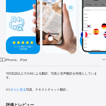
Watch
TV
iPhone、iPad
100言語以上でのAIによる翻訳、写真と音声翻訳を特徴としていま
す。

AI翻訳: 音声、写真、テキストチャット翻訳

さらに見る
主な特徴：

テキスト翻訳： 数十の主要な言語をサポートし、テキストを入力す
評価とレビュー
るだけで翻訳できる、あなたの作業の翻訳ツールです！
