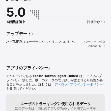
写真翻訳： ワンクリックで画像をアップロードして翻訳できる、翻
5.0
訳の悩みを解消します！

音声翻訳： テキストを入力する必要なし。翻訳したい言語を話すだ
けで、正確な結果を得られ、コミュニケーションがスムーズになり
ます。

5段階評価中
評価件数：1
AI翻訳： 全言語の音声およびテキストの翻訳をサポートし、AIがあ
なたとともに国境を越えて翻訳します！

グローバルな言語能力：

アップデート
100以上の世界の言語に対応。テキスト翻訳、写真翻訳、音声翻
バグ修正及びユーザーエクスペリエンスの向上。
バージョン4.0
訳、AIチャットアシスタントをサポートし、あなたの全方位の翻訳
2024/11/21
ニーズに応え、作業をより効率的にします。

言語翻訳マスターになりましょう！

100以上の言語に対応した翻訳をサポートし、学習翻訳、仕事翻
訳、ビジネス翻訳、旅行翻訳、観光翻訳、医療翻訳など、さまざま
アプリのプライバシー
な翻訳ニーズにお応えします！

翻訳の神器になりましょう！

デベロッパである“
Stellar Horizon Digital Limited
”は、アプリのプ
ライバシー慣行に、以下のデータの取り扱いが含まれる可能性があ
私たちはAIインテリジェント音声チャットオンライン翻訳を導入し
ることを示しました。詳しくは、
デベロッパプライバシーポリシー
ました。99.9%の正確性で深い翻訳ニーズを解決します。中国語
を参照してください。
（普通話）、広東語、英語、日本語、韓国語、フランス語、ドイツ
語、アラビア語、ロシア語、ポルトガル語、スペイン語、タイ語、
フィンランド語、イタリア語、ブルガリア語、チェコ語、オランダ
ユーザのトラッキングに使用されるデータ
語、ヘブライ語、ペルシャ語、マルタ語、ベトナム語、ポーランド
次のデータは、他社のアプリやWebサイト間でユーザを
語、インドネシア語、マレー語、ラオ語、ビルマ語、ブルネイ語、