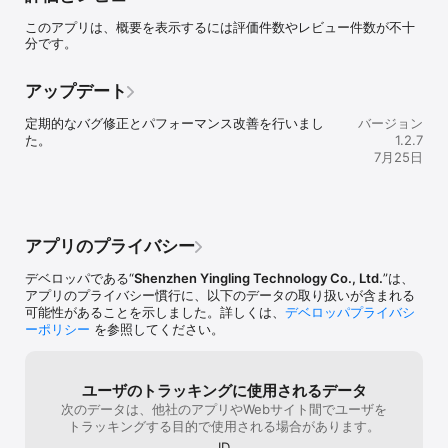
ステップごとのチュートリアル

このアプリは、概要を表示するには評価件数やレビュー件数が不十
- 初心者から上級者まで使えるわかりやすいチュートリアルで、プ
分です。
ロのように飛行・撮影・編集をマスター。

360度全景映像を最適化

アップデート
- 自動で映像をスティッチし、すべてのフレームを安定化。滑らか
で高精細な360°再生・編集・書き出しを実現します。

定期的なバグ修正とパフォーマンス改善を行いまし
バージョン
た。
1.2.7
スマートデバイス管理

7月25日
- A1ドローンをシームレスに接続・アップデート・設定し、いつで
も冒険に最適な状態に保ちます。

メディアを自在に管理

- 映像の閲覧・ダウンロード・バックアップ・削除を簡単に行い、
アプリのプライバシー
編集や共有に最適な状態で保存。
デベロッパである“
Shenzhen Yingling Technology Co., Ltd.
”は、
アプリのプライバシー慣行に、以下のデータの取り扱いが含まれる
可能性があることを示しました。詳しくは、
デベロッパプライバシ
ーポリシー
を参照してください。
ユーザのトラッキングに使用されるデータ
次のデータは、他社のアプリやWebサイト間でユーザを
トラッキングする目的で使用される場合があります。
ID