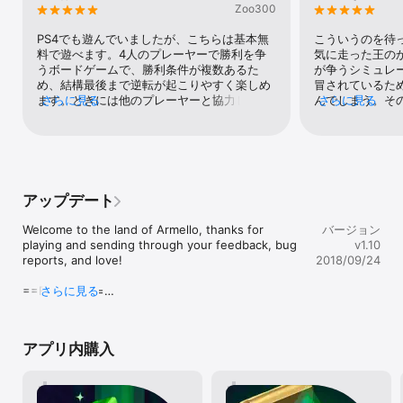
す。

Zoo300
• プレイ可能な複数の英雄たち：個性的な英雄たちはそれぞれ、特
殊能力、ステータス特性、AI人格を持っており、自分のプレイスタ
PS4でも遊んでいましたが、こちらは基本無
こういうのを待
イルに合ったアミュレットと印章リングを装備することができま
料で遊べます。4人のプレーヤーで勝利を争
気に走った王の
す。

うボードゲームで、勝利条件が複数あるた
が争うシミュレ
• ダイナミックなサンドボックス：アルメロは、プレイごとに新た
め、結構最後まで逆転が起こりやすく楽しめ
冒されているた
な地図を自動生成する豪華かつダイナミックな世界で展開され、ゲ
ます。ときには他のプレーヤーと協力して勝
さらに見る
んでしまう。そ
さらに見る
ーム展開が毎回異なるダイナミックなクエストシステムで構成され
利に近いプレーヤーを倒すなども必要になる
条件を揃えれば
ます。 

場合があり、とにかく他人の動向から目が離
ある。・王様を
• ターン制の昼夜サイクル：アクションポイントを使用してアルメ
せません。難点としては1ゲームがまあまあ長
浄化する・名誉
ロの六角形のマスで構成されるボード上を移動し、ファジーなター
い（30分くらい）ので、あまり出先では出来
を得る・王様以
ン制システムで自分の番でない時でもカードをプレイできます。

ません。基本無料で遊ぶだけでかなり楽しめ
る最初の王は体
• リアルな卓上ゲームの感覚：私たちは何年にもわたり、物理ベー
ますのでおススメです。
詰めているため
アップデート
スのサイコロなど、卓上ゲーム体験の長所を選び抜いて導入してき
いざこざがメイ
ました。

てくると、一気
Welcome to the land of Armello, thanks for 
バージョン
• アニメーション・カード：アルメロには、世界中のアーティスト
を陥れる罠カー
playing and sending through your feedback, bug 
v1.10
によって作成された、150種類以上の美しいアニメーション・カー
回るのもよし、
reports, and love!

2018/09/24
ドがあります。

してもよし、名
• Michael Allenと、国際的に高く評価されているアーティストの
自分に都合のい
==Features==

さらに見る
Lisa Gerrardがお贈りする最高のサウンドトラック。  

もよし。キャラ
- GDPR compliance

金をまったくし
Facebookでフォロー：www.facebook.com/armellogame

というか無料で
==Bug Fixes==

Twitterでフォロー：@armellogame

のクオリティ。
アプリ内購入
- Localisation fixes for Chinese (Simplified & 
Traditional), Korean and Japanese in the Main 
プライバシーポリシー：http://www.armello.com/privacypolicy/ 

Menu and card descriptions

利用規約：http://www.armello.com/termsofservice/

- Removed the Rivals "Coming Soon" banner
