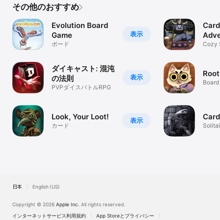
その他のおすすめ
Evolution Board
Card
表示
Game
Adve
ボード
Cozy S
ダイキャスト: 混沌
Root
表示
の法則
Board
PVPダイスバトルRPG
Woodl
Look, Your Loot!
Card
表示
カード
Solita
Cards
日本
English (US)
Copyright © 2026
Apple Inc.
All rights reserved.
インターネットサービス利用規約
App Storeとプライバシー