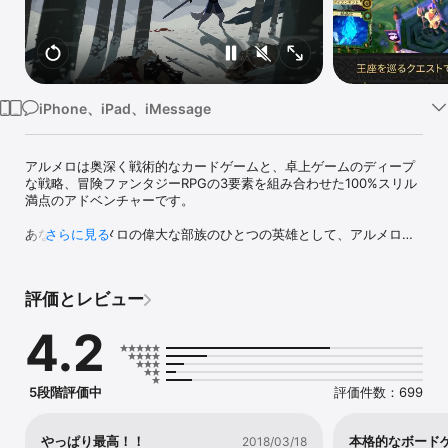
Watch
TV
iPhone、iPad、iMessage
アルメロは奥深く戦術的なカードゲームと、卓上ゲームのディープ
な戦略、冒険ファンタジーRPGの3要素を組み合わせた100%スリル
満点のアドベンチャーです。

あなたはアルメロの偉大な部族のひとつの英雄として、アルメロの
さらに見る
王または女王になるという究極の目的のため、クエストに挑戦し、
計画を立て、エージェントを雇い、探検し、怪物を倒し、呪文を唱
え、他のプレイヤーと対決します。アルメロ王国は美しくも危険な
評価とレビュー
場所。罠や災いに満ち、盗賊があちこちに隠れており、あらゆる生
き物に取りつく「穢れ」が世界を腐敗させようとしています。

4.2
• 簡単にプレイできる、頭を使うゲーム：アルメロはすぐに遊べて
手軽に体験できますが、プレイするにつれて奥深さとスピーディー
な判断が求められるゲームです。好評のストーリーに基づくチュー
5段階評価中
評価件数：699
トリアルモードがあります。

• スピード＆熟考：アルメロの冒険は、命がけで、戦術・政治もか
らむ複雑な状況で判断が求められ、スピーディーな展開も楽しめま
やっぱり最高！！
本格的なボード
2018/03/18