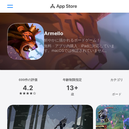
Today
Armello
鮮やかに描かれるボードゲーム！
ゲーム
無料 · アプリ内購入 · iPadに対応していま
す。macOSでは検証されていません。
アプリ
Arcade
検索
699件の評価
年齢制限指定
カテゴリ
4.2
13+
プラットフォーム
歳
ボード
iPhone
iPad
Mac
Vision