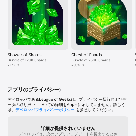
注意： 

If you run into any issues please use the in-game 
1) iPad Mini 4、iPad Air 2、iPad 9.7""およびiPad Pro、iPhone 6以
Bug Sending tool or simply email 
上に対応しています。
support@leagueofgeeks.com
Shower of Shards
Chest of Shards
Bundle of 1200 Shards
Bundle of 2500 Shards.
¥1,500
¥3,000
アプリのプライバシー
デベロッパである
League of Geeks
は、プライバシー慣行およびデ
ータの取り扱いについての詳細をAppleに示していません。詳しく
は、
デベロッパプライバシーポリシー
を参照してください。
詳細が提供されていません
デベロッパは、次のアプリアップデートを提出するとき