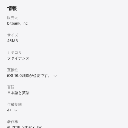
自己の責任をもって行ってください。

情報
詳しくはこちらをご参照ください。

https://bitbank.cc/

販売元
bitbank, inc
商号：ビットバンク株式会社　登録番号：関東財務局長第00004号
（暗号資産交換業）

サイズ
加入協会：一般社団法人日本暗号資産等取引業協会
46 MB
カテゴリ
ファイナンス
互換性
iOS 16.0以降が必要です。
言語
日本語と英語
年齢制限
4+
著作権
© 2018 bitbank, Inc.