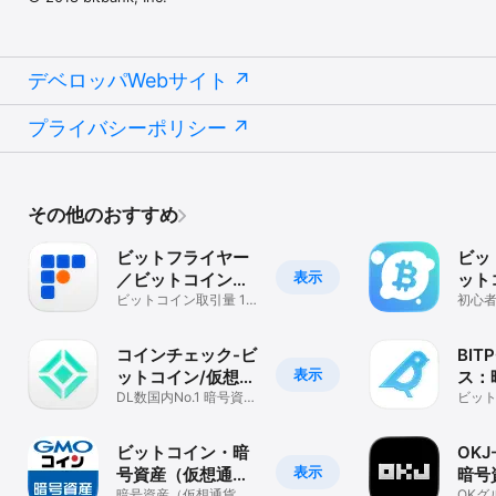
デベロッパWebサイト
プライバシーポリシー
その他のおすすめ
ビットフライヤー
ビッ
表示
／ビットコイン・
ット
暗号資産（仮想通
ビットコイン取引量 10
って
初心
年連続No.1の暗号資産
にお
貨）取引
学習
アプリ
資産
コインチェック-ビ
BIT
表示
ットコイン/仮想通
ス：
貨（暗号資産）取
DL数国内No.1 暗号資産
想通
ビットコ
(仮想通貨)へ簡単投資
や仮
引アプリ
アプ
も簡
ビットコイン・暗
OK
表示
号資産（仮想通
暗号
暗号資産（仮想通貨）
OKグ