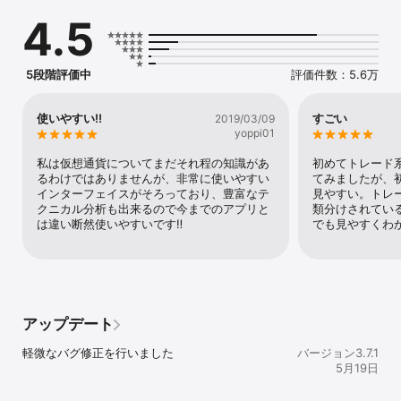
ネットワーク（boba）、エンジンコイン（enj）、ポリゴンエコシ
4.5
ステムトークン（pol）、ポルカドット（dot）、ドージコイン
（doge）、アスター（astr）、カルダノ（ada）、アバランチ
（avax）、アクシーインフィニティ（axs）、フレア（flr）、ザ・
サンドボックス（sand）、エイプコイン（ape）、ガラ（gala）、
5段階評価中
評価件数：5.6万
チリーズ（chz）、オアシス（oas）、マナ（mana）、グラフ
（grt）、レンダー（render）、ビルドアンドビルド（bnb）、アー
ビトラム（arb）、オプティミズム（op）、ダイ（dai）、クレイト
使いやすい‼︎
すごい
2019/03/09
ン（klay）、イミュータブルエックス（imx）、マスクネットワーク
yoppi01
（mask）、ソラナ（sol）、サイバー（cyber）、トロン（trx）、
ライブピア（lpt）、コスモス（atom）、スイ（sui）の取引に対応
私は仮想通貨についてまだそれ程の知識があ
初めてトレード
しています。

るわけではありませんが、非常に使いやすい
てみましたが、
インターフェイスがそろっており、豊富なテ
見やすい。トレ
日本円でビットコイン（btc）を購入可能です！

クニカル分析も出来るので今までのアプリと
類分けされてい
は違い断然使いやすいです‼︎
でも見やすくわ
◆ ビットバンク（bitbank）が選ばれる理由 ◆

【安定の取引量を誇る暗号資産（仮想通貨）取引所】

取引量が安定しており、ビットバンクなら「売りたいときに売りや
すく、買いたいときに買いやすい」。

日々の激しい値動きにも素早く対応でき、ビットコインを始めとす
アップデート
る、多くの暗号資産銘柄の取引に最適な環境です。

軽微なバグ修正を行いました
バージョン3.7.1
【簡単操作で使いやすい スマートなデザイン】

5月19日
初心者にも上級者にも使いやすいユーザーインターフェース。誰で
も簡単にビットコインを含めた、上記暗号資産の売買ができます。