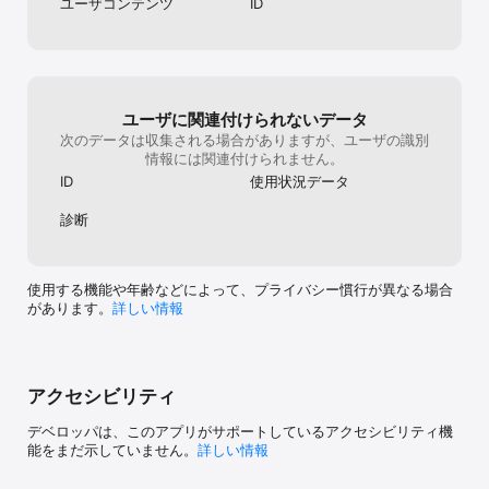
ユーザコンテンツ
ID
運営している日本の会社です。

ビットコインを始めとする暗号資産に対し熱い想いを持ったメンバ
ーが日々業務に取り組んでいます。

取引所サイト https://bitbank.cc/

■ サポート

ユーザに関連付けられないデータ
以下URLよりお問い合わせください。

次のデータは収集される場合がありますが、ユーザの識別
https://support.bitbank.cc/hc/ja/requests/new?
情報には関連付けられません。
ticket_form_id=114094018834

ID
使用状況データ
診断
■重要事項

セキュリティのため、登録後は二段階認証の設定をお願いします。

■暗号資産に関するリスクについて

使用する機能や年齢などによって、プライバシー慣行が異なる場合
暗号資産（仮想通貨）は法定通貨ではありません。

があります。
詳しい情報
また、特定の者によりその価値を保証されているものではありませ
ん。

暗号資産（仮想通貨）の価格の変動等により損失が発生する可能性
があります。また、暗号資産（仮想通貨）信用取引は当初差入れた
保証金を上回る損失が発生する可能性があります。

アクセシビリティ
暗号資産（仮想通貨）は代価の弁済を受ける者の同意がある場合に
限り、代価の弁済のために使用することができます。

デベロッパは、このアプリがサポートしているアクセシビリティ機
能をまだ示していません。
詳しい情報
お取引の際は、弊社のHPに記載の「契約締結前交付書面兼説明
書」・「取引ルール」をご確認のうえ、取引内容を十分に理解し、