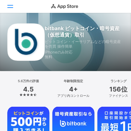
bitbank ビットコイン・暗号資産
Today
（仮想通貨）取引
ゲーム
ビットコイン・イーサリアムなどの暗号資産
を売買 操作簡単
iPhoneのみ対応
アプリ
無料
Arcade
検索
5.6万件の評価
年齢制限指定
ランキング
4.5
4+
156位
プラットフォーム
アプリ内コントロール
ファイナンス
iPhone
iPad
Mac
Vision