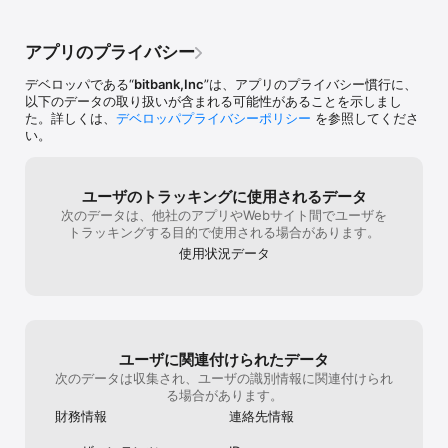
上級者向けには、70を超えるテクニカル分析が使えるTradingView
も用意。トレンドラインや一目均衡表はもちろん、通貨ペアの比較
分析も可能です。

アプリのプライバシー
【安心安全のセキュリティ】

デベロッパである“
bitbank,Inc
”は、アプリのプライバシー慣行に、
オフラインのコールドウォレットで各種暗号資産（仮想通貨）をセ
以下のデータの取り扱いが含まれる可能性があることを示しまし
キュアに管理。マルチシグでハッキングや内部犯対策も万全。

た。詳しくは、
デベロッパプライバシーポリシー
を参照してくださ
い。
【選べる取引方法】

「取引所」ではビットコインをはじめ、全ての取り扱い通貨が板取
引に対応しています。

「販売所」ではビットコインをはじめ、人気の暗号資産がワンタッ
ユーザのトラッキングに使用されるデータ
プで簡単に売買できます。

次のデータは、他社のアプリやWebサイト間でユーザを
トラッキングする目的で使用される場合があります。
【日本円やビットコインのリアルタイム入金が可能】

使用状況データ
24時間いつでも、日本円やビットコインをはじめとする暗号資産の
入金が可能です。

【ビットコインの最新情報もチェックできる】

bitbank MARKETSにて暗号資産のマーケット情報がいつでも確認で
きます。

ユーザに関連付けられたデータ
市況・相場分析やニュース速報等、ビットコインを始めとする暗号
資産の取引に必要な情報が集約されています。

次のデータは収集され、ユーザの識別情報に関連付けられ
る場合があります。
■ ビットバンク株式会社について

財務情報
連絡先情報
当社は「ビットコインの技術で、世界中にあらゆる価値を流通させ
る」をミッションに、2014年からビットコイン含む仮想通貨事業を