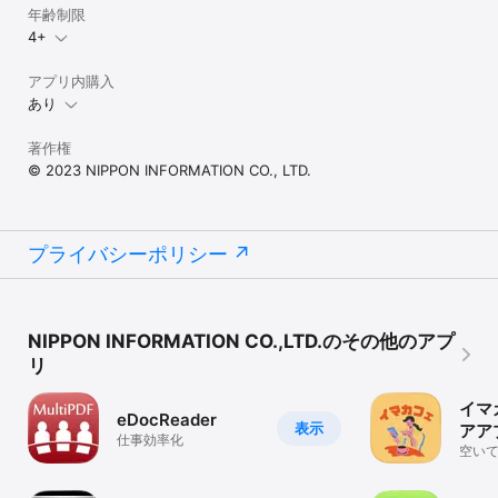
年齢制限
4+
アプリ内購入
あり
著作権
© 2023 NIPPON INFORMATION CO., LTD.
プライバシーポリシー
NIPPON INFORMATION CO.,LTD.のその他のアプ
リ
イマ
eDocReader
表示
アア
仕事効率化
空い
する