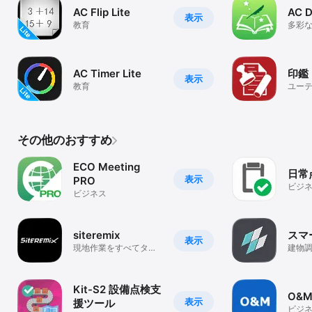
AC Flip Lite
AC D
表示
教育
多彩
けの
AC Timer Lite
印鑑
表示
教育
ユー
その他のおすすめ
ECO Meeting
日常
表示
PRO
ビジ
ビジネス
siteremix
スマ
表示
現地作業をすべてタブ
建物
レット1台で完結できま
を電
す！
アプ
Kit-S2 設備点検支
O&
表示
援ツール
ビジ