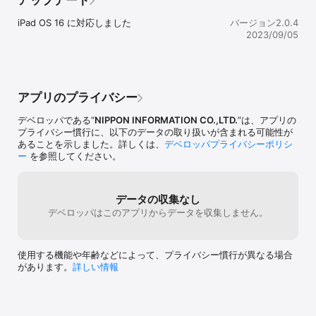
アップデート
* 東芝製FlashAirと連携して、高解像度の写真を取り込むことがで
きます

iPad OS 16 に対応しました
バージョン2.0.4
2023/09/05
【Pro版へのアップグレード】

* 作成したテンプレートやレポートをメールや別アプリを経由して
共有することができるようになります
アプリのプライバシー
デベロッパである“
NIPPON INFORMATION CO.,LTD.
”は、アプリの
プライバシー慣行に、以下のデータの取り扱いが含まれる可能性が
あることを示しました。詳しくは、
デベロッパプライバシーポリシ
ー
を参照してください。
データの収集なし
デベロッパはこのアプリからデータを収集しません。
使用する機能や年齢などによって、プライバシー慣行が異なる場合
があります。
詳しい情報