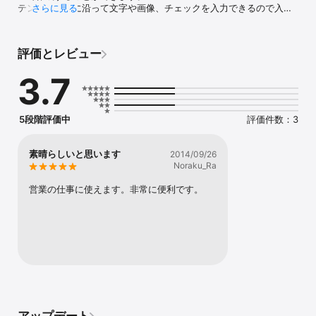
テンプレートに沿って文字や画像、チェックを入力できるので入力
さらに見る
漏れ、入力ミスの軽減にもつながり、紙から電子化する手間も省く
ことができます。

評価とレビュー
【主な特徴】

* PDFや画像上に項目の定義を追加しテンプレートを作成できます

3.7
* 項目定義できる項目の種類は以下の15通りです

  チェック／数値／カウンタ／文字列／選択／日付・時刻／電話番号
／手書き／写真撮影／音声メモ／PDF添付／外部ファイル連携／添
付ファイル表示（動画再生・ドキュメント・音声再生）／URL参照
5段階評価中
評価件数：3
／コメント表示／固定値表示

* 複数の項目を連係させることができます

  グループボックス／一括チェック／計算項目／入力ロック／カーボ
素晴らしいと思います
2014/09/26
ンコピー／項目参照

Noraku_Ra
* テンプレート作成時に使用するPDFや画像はページの挿入、削除
が可能です

営業の仕事に使えます。非常に便利です。
* テンプレートで設定した項目に沿ってレポートを作成できます

* レポートには手書きメモも入力できます

* レポートの任意の位置にピンを置いてメモを追加できます

* 入力後のレポートはPDFとして出力可能です

* テンプレート・レポート共に様々な条件で検索できます

* レポートは日付ごとの管理が可能です

* 独自の認証機能を持っているので、iPadを共用していても安心で
す

* 別売のサーバー製品を導入することでテンプレートやレポートの
一元管理が可能です
