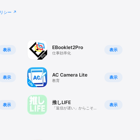
リシー
EBooklet2Pro
表示
表示
仕事効率化
AC Camera Lite
表示
表示
教育
推しLIFE
表示
表示
「返信が遅い」からこそ、
リアルになる。