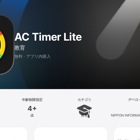
AC Timer Lite
教育
無料 · アプリ内購入
年齢制限指定
カテゴリ
デベロ
4+
歳
教育
NIPPON INFORMAT