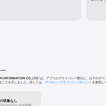
トストップ。タスク一覧からでも選択可能

ご利用いただけます。

できます

ご利用いただけません

機能はご利用いただけません

ドすることで制限なくご利用いただけます。
シー
N INFORMATION CO.,LTD.
”は、アプリのプライバシー慣行に、以下のデー
ることを示しました。詳しくは、
デベロッパプライバシーポリシー
を参照し
の収集なし
プリからデータを収集し