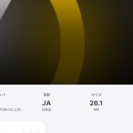
ッパ
言語
サイズ
JA
26.1
ION CO.,LTD.
日本語
MB