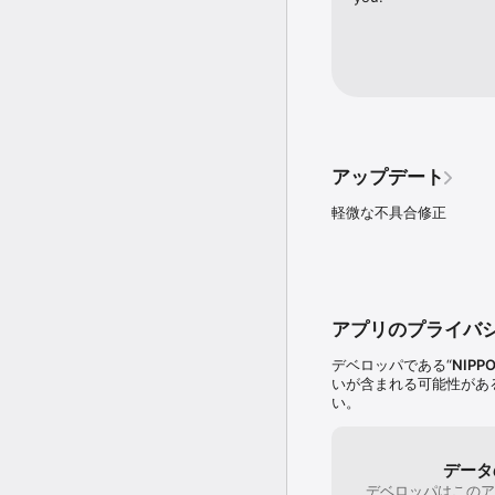
　　・タイマーの選択

　　・タイマーのスター
【Pro版】

Lite版では以下の範囲で
・タイマーを2つまで作成
・タイマーの共有機能は
・オリジナルサウンドの
Pro版にアップグレー
アップデート
軽微な不具合修正
アプリのプライバ
デベロッパである“
NIPPO
いが含まれる可能性があ
い。
データ
デベロッパはこのア