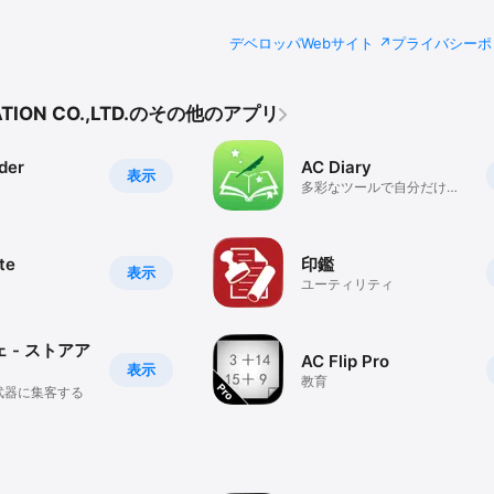
デベロッパWebサイト
プライバシーポ
MATION CO.,LTD.のその他のアプリ
der
AC Diary
表示
多彩なツールで自分だけの
絵日記を作成
ite
印鑑
表示
ユーティリティ
 - ストアア
AC Flip Pro
表示
教育
武器に集客する