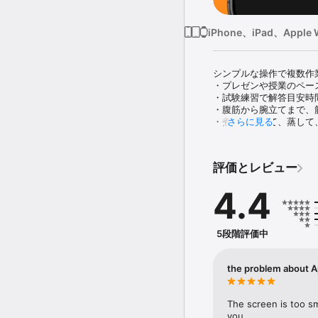
iPhone、iPad、Apple 
シンプルな操作で複数作
・プレゼンや授業のペース
・試験練習で解答目安時間
・腹筋から腕立てまで、
・煮て、焼いて、蒸して
さらに見る
[特徴]

・複数のタイマーを登録可
評価とレビュー
・作成したタイマーをQR
・iPadの縦置き・横置き
4.4
・SplitViewに対応、
・ダークモード、ライト
・タイマーは複数のタスク
・進捗に合わせてタスク
5段階評価中
・タスク進行設定を手動
・タイマーからどれだけ
　　・時間が足りなけれ
the problem about 
・残り時間表示と経過時
・AppleWatch対応

　　・iPhoneからタイマ
The screen is too sma
　　・AppleWatchか
you.