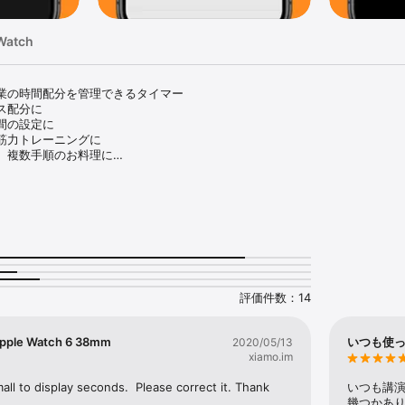
Watch
業の時間配分を管理できるタイマー

配分に

の設定に

筋力トレーニングに

、複数手順のお料理に

能

コードで共有

に対応

他のアプリと見合わせて利用

モードの切り替え

で構成

を選択可能（通常は自動進行）

評価件数：14
にすると、タスクの延長時間も表示

時間に余裕があるかチェック可能

ばタスクをスキップして時間調整

Apple Watch 6 38mm
いつも使
2020/05/13
間表示を切替可能

xiamo.im
ーを作成して、AppleWatch単体で利用可能

ll to display seconds.  Please correct it. Thank 
いつも講
らも操作可能。iPhoneと同期して動作

幾つかあ