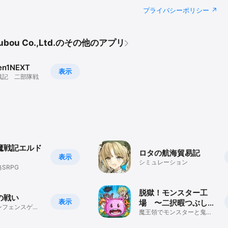
プライバシーポリシー
が切り替わった所で自動で行われます。

ので、一度機器からゲームを削除してしまうと、セーブデータも失われます。
ーブは、自動セーブとは別にセーブされますので、良い結果が得られた後に
 Koubou Co.,Ltd.のその他のアプリ
en1NEXT
分の部隊は戦闘隊形をとります。

表示
戦記 二部隊戦
キレイに当たると戦線ができますが、すぐにバラけて戦います。

ヤーのやる事は、まず「見守る」事です。

キャラ自動移動」を「自動」にすれば、コントロールしているキャラも誘導
ューの「ピンチ自動チェンジ」が「する」になっているので、

自動でコントルールが切り替わります。

封魔戦記エルド
てあげましょう。

ロタの航海貿易記
出てくると、頻繁に切り替わるようになります。

表示
シミュレーション
を「しない」にすると、キャラの切り替えを手動で行う事になります。

SRPG
ス欄のキャラのか生命力数値をタップして切り替えます。

ピンチキャラ（のステータス）を叩いて助けてあげて下さい。

脱獄！モンスター工
の戦い
も、場合によっては敵兵が寝返って穴を埋めてくれるかもしれません。

表示
場 〜二択暇つぶし脱
ンフェンスゲー
が倒されたら、キャンプでセーブしたデータをロードするのも良いかもしれま
出ファンタジーRPG〜
魔王領でモンスターと鬼ご
れるゲームオーバーになりセーブ場所に戻ります。

っこ！脱獄RPG&牢獄アド
ベンチャー