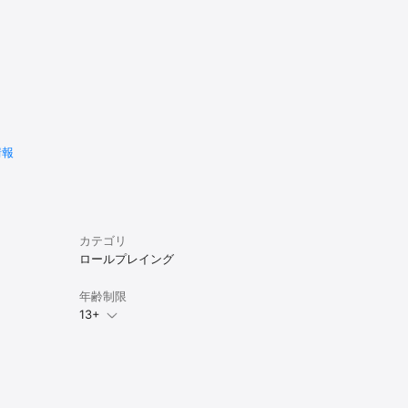
してありま
くだけでは
切り替わり
情報
カテゴリ
イテムの購
ロールプレイング
年齢制限
ームありま
13+
。
