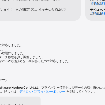
多数の敵味方！！

トするよ
さらに見
お新しい。これがゴチャキャラシミュレーション！

るのに、
います！　次のNEXTでは、タッチならではのフリック
デベロッ
たファーストクイーンがスマートフォン・タブレットで動きます。

ので、こ
らに操作性の幅を広げました。もう少し待ってね！
ご評価あり
さらに見
です！　デ
り、攻撃や退却をしますが、それぞれの個性による自己判断も行います。

す。
げ惑ったり・・・、生き生きと動き回る様子は、他のシミュレーションとは
ど、オリジナルにはいないキャラ達も登場。

ゲームの展開によりチームごと敵にもなり、味方にもなります。

い詰められた敵兵が寝返える事もあります。

に対応しました。

た。

ャラの思考。

い放題にしました。

の弱いキャラはさっさと逃げ出します。

タッチ移動を少し調整しました。

回復し、再び戦います。

が256Mでは読めない面があったので対応しました。
のような「強いキャラも囲まれればピンチになる」システムが出来ました。

活躍するのではなく、集団で戦うためのシステムです。

各キャラが一つ持てます。

各部隊ごとに「アイテム袋」を持っていて、キャラが持つ必要のないシナリ
シー
、予備のアイテムを沢山持てるようにしました。

oftware Koubou Co.,Ltd.
は、プライバシー慣行およびデータの取り扱いに
せん。詳しくは、
デベロッパプライバシーポリシー
を参照してください。
と「本章」大きく２つに分かれており、

り直しを選択できます。
