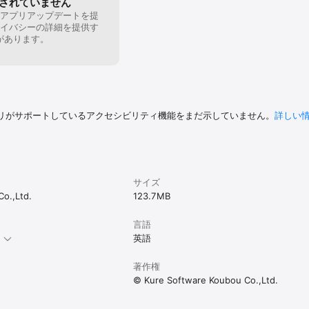
されていません
られたもので、オリジナルのシナリオ（本章）開始までの経緯をシナリオに
アプリアップデートを提
イバシーの詳細を提供す
があります。
ゲームのマニュアルがいつでも見られます。

ャラを動かせるようになったら、目的地を目指すのですが、まっしぐらに行
を増やすのが重要です。

プの出入り口（マップの縁や家のドアなど）に移動させると、別のマップに
リがサポートしているアクセシビリティ機能をまだ示していません。
詳しい
りにくくしてありますので、探してみましょう。

ラがいれば、部隊に入るか、新しい部隊として味方になります。

屋ではキャンプできる場合があります。

サイズ
隊を作る、メンバーの交換、操作する部隊の切り替え、アイテムの着脱、ア
o.,Ltd.
123.7 MB
す。

言語
ムを配置して、攻撃と防御を行う必要があります。（本章は、初めから２チ
英語
ったら、キャンプで食事や疲労回復剤で疲労を回復をさせるのが良いでしょう
著作権
ューで両方表示にするとキャラの下の２本のゲージがでます。

© Kure Software Koubou Co.,Ltd.
疲労がたまるにつれてスタミナが減ります。

くなり、倒されやすくなります。
