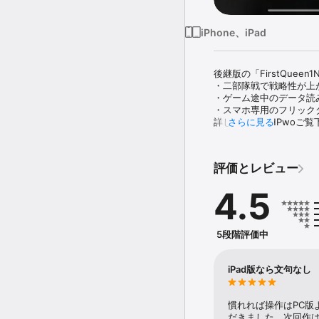
iPhone、iPad
後継版の「FirstQuee
・二部隊戦で戦略性が上
・ゲーム途中のデータ読
・スマホ専用のフリック
詳しくは当社HPwoご覧下
さらに見る
＊このゲームのアプリ内
クリアに必要なアイテム
評価とレビュー
アイテムに交換できるポ
＊ゲームを削除するとセ
4.5
＊通信量制限にご注意下さ
マップデータはゲーム中
データ量は地形マップ平均し
通信しています。

5段階評価中
○ファーストクイーン１ 
オルニックに生まれた最初
iPad版なら文句なし
彼女は野望に燃え世界を
しかし、迎え撃つ各国は
国を焼かれたリッチモン
慣れれば操作はPC版
だきました。次回作