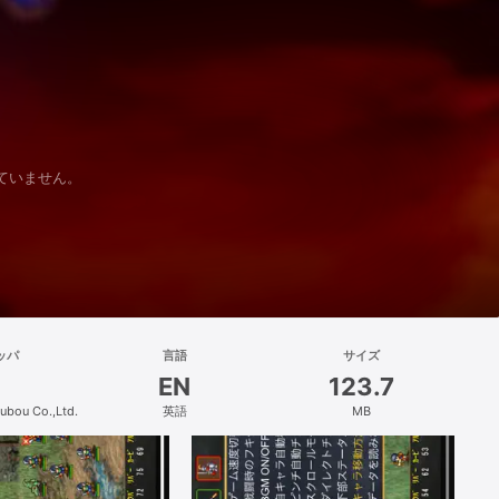
されていません。
ッパ
言語
サイズ
EN
123.7
ubou Co.,Ltd.
英語
MB