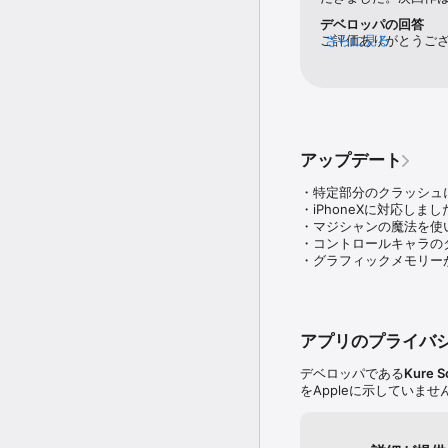
○リアルタイムで激突する
デベロッパの回答
３０年の歳月を経てもな
ご評価ありがとうござ
さらに見る
ＰＣ、ゲーム機で愛され
操作も取り入れてさ
あなたの部下は命令によ
無茶な攻撃をしたり、逃
す。

治療に専念する看護師な
アップデート
国を作っている部族は、
敵リーダーを倒すと、追
・特定部分のクラッシュ
・iPhoneXに対応しまし
システムの「キモ」は各キ
・マジシャンの魔法を使
生命力の減少により、気
・コントロールキャラの
敵と離れて休めば高速で
・グラフィックメモリー
その結果、動く「囲碁」
ヒーローキャラが一人で
手助けになるアイテムは
今作では、これに加えて
アプリのプライバ
や

キャンプで使う「食料」
デベロッパである
Kure S
をAppleに示していま
○ゲーム内容

ゲームの内容は「序章」
キャンプのメニューでや