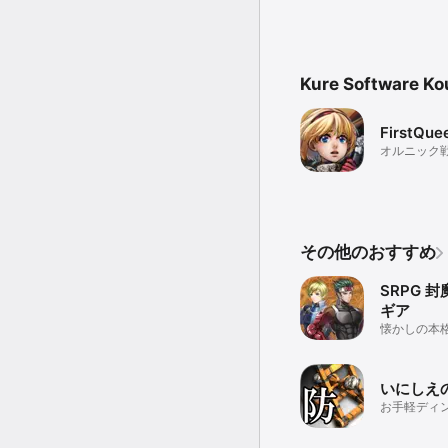
・ゲームセーブ

ゲームのセーブはマップ
端末機器でのセーブです
キャンプメニューでのセ
Kure Software
おくと良いでしょう。

・戦闘

FirstQue
敵部隊と遭遇すると、自
オルニック
力が拮抗している場合、
戦闘になったら、プレイ
システムメニューの「自
時は自動で動きます。

その他のおすすめ
あらかじめシステムメニ
生命力の減ったキャラに
SRPG 
敵のいない方向に誘導し
ピンチキャラがいくつも
ギア
「ピンチ自動チェンジ」
懐かしの本格
ゲーム画面下のステータ
「モグラ叩き」のように
いにしえ
兵士が倒されてしまって
お手軽ディ
看護師など重要なキャラ
ム
もちろん、主人公が倒さ