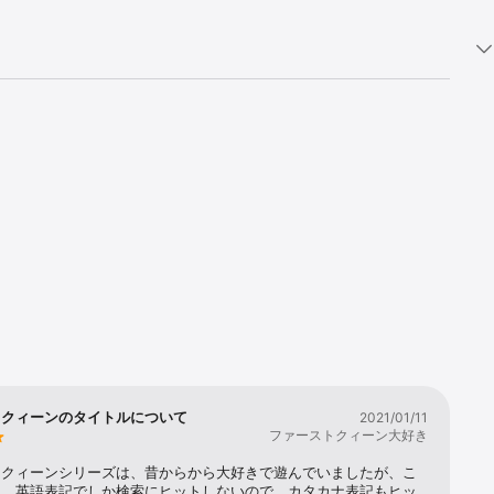
地形マップを
トクィーンのタイトルについて
2021/01/11
ファーストクィーン大好き
トクィーンシリーズは、昔からから大好きで遊んでいましたが、こ
は、英語表記でしか検索にヒットしないので、カタカナ表記もヒッ