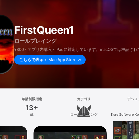
FirstQueen1
ロールプレイング
¥800 · アプリ内購入 · iPadに対応しています。macOSでは検証
こちらで表示：
Mac App Store
年齢制限指定
カテゴリ
デベロ
13+
歳
ロールプレイング
Kure Software Ko