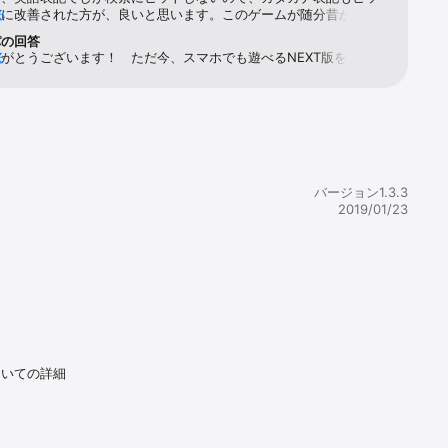
うに改善された方が、良いと思います。このゲームが随分昔からあ
る
今まで気づかずにいました。たくさんの人に遊んで欲しいと思った
パの回答
のコメントを書かせていただきました。
がとうございます！　ただ今、スマホでも遊べるNEXT版を準備中
る
ータのDLを無くしましたので、通信料はほぼかからなくなりま
一味違いま
バージョン1.3.3
2019/01/23
オアイテム
ついての詳細