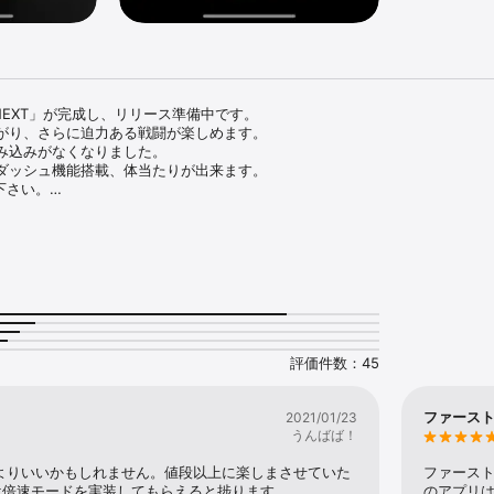
n1NEXT」が完成し、リリース準備中です。

がり、さらに迫力ある戦闘が楽しめます。

み込みがなくなりました。

ダッシュ機能搭載、体当たりが出来ます。

さい。

課金は通常のゲームクリアに必須ではありません。

はゲーム内で登場します。

イントはゲーム内で稼げます。

ーブデータも消えてしまいますのでご注意下さい。

い。

に通信で受け取っています。

て4MByteです。(家の中はその1/10程度)　LOADINGが長く出る場合、
評価件数：45
オルニック戦記

の女王。

ファース
2021/01/23
制すべく南へ進軍を開始した。

うんばば！
統一がとれずオルニックの前に敗れ去って行く。

ド伯は、カーディックの兵士を率いて反撃を開始する。

よりいいかもしれません。値段以上に楽しまさせていた
ファース
は倍速モードを実装してもらえると捗ります。
のアプリ