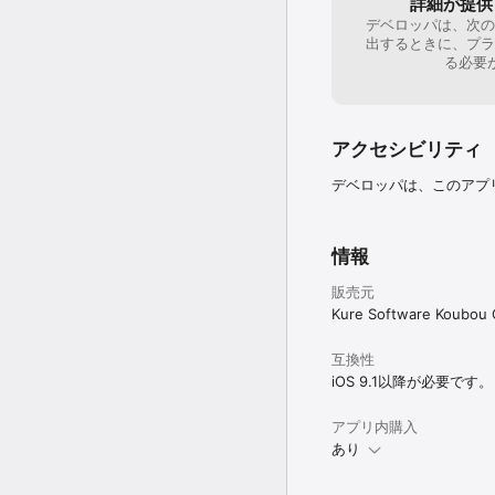
詳細が提供
「序章」は今作用に加え
デベロッパは、次の
す。

出するときに、プラ
る必要
操作方法など詳しくは、
・マップ移動

ゲーム開始後、主人公キ
難しいかもしれません。

アクセシビリティ
行ける場所を探し、仲間
チームのリーダーをマッ
デベロッパは、このアプ
ます。

洞窟の入口などは、わか
味方になってくれるキャ
情報
・キャンプ

敵のいないマップや、部
販売元
キャンプでは、新しい部
Kure Software Koubou C
入、

ゲームのやり直しができま
互換性
「本章」では複数のチー
iOS 9.1以降が必要です。
す）

また、戦闘で疲労がたま
アプリ内購入
「ゲージ表示切替」メニ
あり
下のバーがスタミナで、
放っておくと、防御が弱