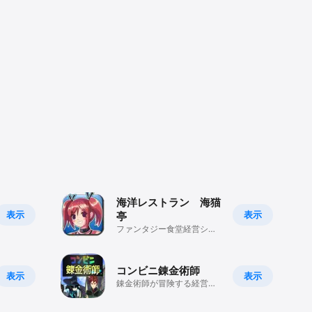


セーブして
していない
海洋レストラン 海猫
表示
表示
亭
ファンタジー食堂経営シミ
ュレーションゲーム
コンビニ錬金術師
表示
表示
錬金術師が冒険する経営シ
せん。

ミュレーション