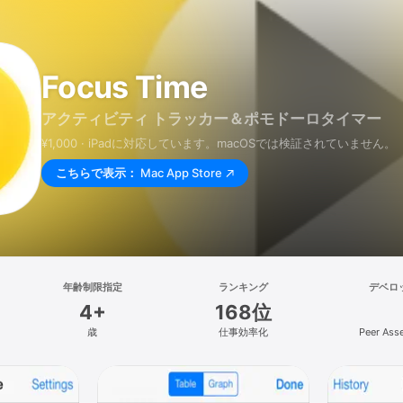
Focus Time
アクティビティ トラッカー＆ポモドーロタイマー
¥1,000 · iPadに対応しています。macOSでは検証されていません。
こちらで表示：
Mac App Store
年齢制限指定
ランキング
デベロ
4+
168位
歳
仕事効率化
Peer Ass