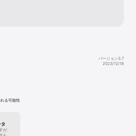
ーはバックグ
バージョン3.7
2023/12/18
まれる可能性
ータ
すが、
せん。