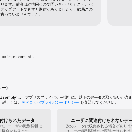
用中に電話に応答したり、他のアプリへの切り替えも行っていただけます - タイマ
あります。前者は結構困るので問い合わせたところ、バ
期アップデートで直すと返信がありましたが、結局この
だ直っていませんでした。
ance improvements.
シー
Assembly
”は、アプリのプライバシー慣行に、以下のデータの取り扱いが含
。詳しくは、
デベロッパプライバシーポリシー
を参照してください。
付けられたデータ
ユーザに関連付けられないデ
れ、ユーザの識別情報に
次のデータは収集される場合がありま
る場合があります。
ユーザの識別情報には関連付けられま