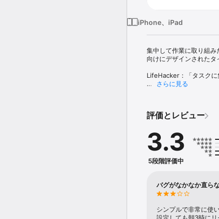
iPhone、iPad
集中して作業に取り組みた
向けにデザインされたタイ
LifeHacker：「タ
さらに見る
時間に惑わされる事なく
作業の効率を上げる鍵は
評価とレビュー
ステップ：

3.3
1.取り組みたいタスクを選ぶ
2.タイマーを開始する 

3.タイマーがなるまで作業
5段階評価中
4.短い休憩を取る 

5.４セッション毎に、長
バグがなかなか直ら
Focus Timeは自
り替えを行います。選択
できます。

シンプルで非常に使い
設定しても朝3時に