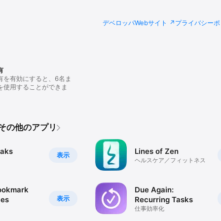
デベロッパWebサイト
プライバシーポ
有
有を有効にすると、6名ま
を使用することができま
lyのその他のアプリ
eaks
Lines of Zen
表示
ヘルスケア／フィットネス
ookmark
Due Again:
表示
ces
Recurring Tasks
仕事効率化