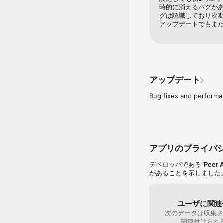
Focus Timeの使
時的に消えるバグが
グは認識しており次
アップデートでもま
アップデート
Bug fixes and perform
アプリのプライバ
デベロッパである“
Peer 
があることを示しました
ユーザに関連
次のデータは収集さ
関連付けられ