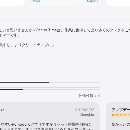
いと思いませんか？Focus Timeは、作業に集中してより多くのタスクを
マーです。

スクに集中し、よりクリエイティブに」

、より集中してタスクをこなしていきたいと思いませんか？

、休憩時間5分を挟む作業時間25分毎にタスクを分けてこなしていく事です。

 

を続ける 

評価件数：4
い休息を取る。

ない
アップデ
2013/03/07
動的に完了済みセッションをカウントし、作業中タイマーおよび短時間/長時間休憩
Xiongbin
したアクティビティをグラフ化し、あなたがどのように時間を過ごしている
やすいPomodoroアプリですがリセット時間を何時に
高かった
リセットされてしまうバグ設定をいじるとタイマー音が一