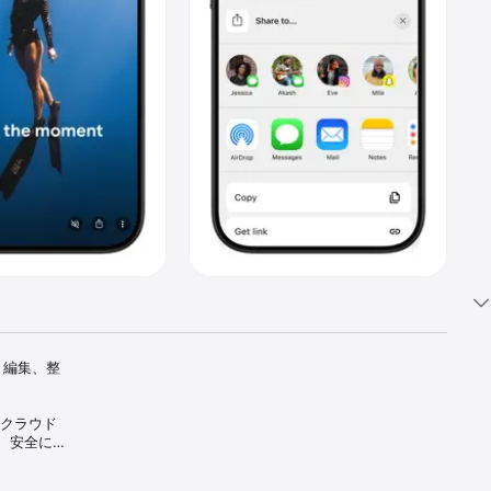
、編集、整
のクラウド 
、安全に保