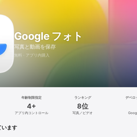
Google フォト
写真と動画を保存
無料 · アプリ内購入
年齢制限指定
ランキング
デベロ
4+
8位
アプリ内コントロール
写真／ビデオ
Goog
ています