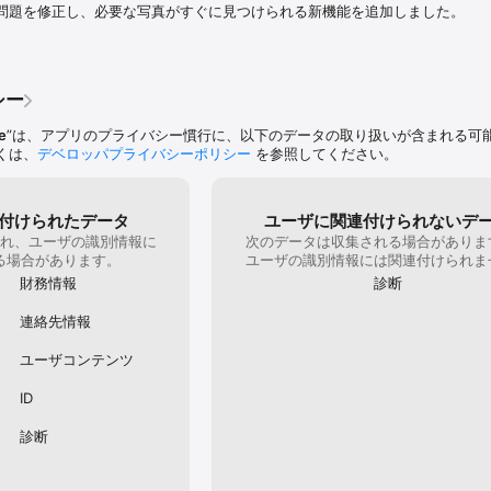
などへと姿を変えます。プリントの料金はご注文のアイテムによって異なりま
かったた
問題を修正し、必要な写真がすぐに見つけられる新機能を追加しました。
盟国、英国、カナダでのみご利用いただけます。

保護できるよ
も写真が
: 見たものをそのまま検索。プレビューで写真内のテキストや物体を特定し、詳しい
たのかも
きます。

した。あ
について
シー
ttps://google.com/intl/ja_jp/policies/privacy

変でした
ので、も
e
”は、アプリのプライバシー慣行に、以下のデータの取り扱いが含まれる可
の保存容量は、Google フォト、Gmail、Google ドライブで共有されます。
てくださ
くは、
デベロッパプライバシーポリシー
を参照してください。
付けられたデータ
ユーザに関連付けられないデ
れ、ユーザの識別情報に
次のデータは収集される場合がありま
る場合があります。
ユーザの識別情報には関連付けられま
財務情報
診断
連絡先情報
ユーザコンテンツ
ID
診断