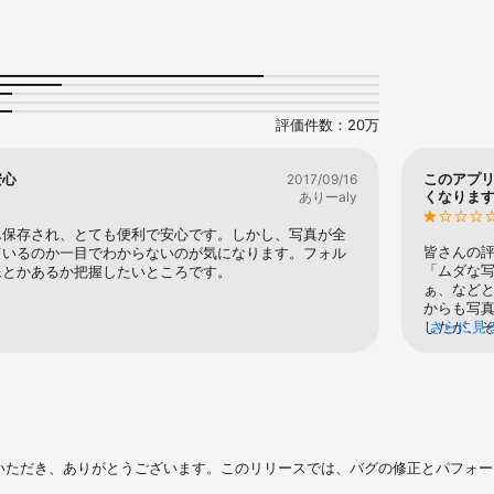
ル: 数回タップするだけで、複雑な編集作業もあっという間。不要な写り込みは
れはボケ補正で修正できます。ポートレート ライトで照明と明るさを調整す
健と私が笑っている」、「山に囲まれた湖でのカヤック」、「リサが裏庭で絵を描
するだけで写真を簡単に検索できます。

評価件数：20万
重複した写真や類似した写真を自動的にフォト グルーピングにまとめて、ギャ
ショット、ドキュメント、カスタム アルバムなど、撮影したカメラロールを
フォルダも用意されているので、自分好みのギャラリーを作れます。プライ
安心
このアプリで
2017/09/16
たフォルダ」に保存して、デバイスの画面ロックで保護することも可能です。
くなりま
ありーaly
って共有: Google フォトで思い出をたどりましょう。連絡先の相手はもちろ
ん保存され、とても便利で安心です。しかし、写真が全
用していない相手とでも、写真、動画、アルバムを共有できます。

皆さんの
ているのか一目でわからないのが気になります。フォル
「ムダな
像とかあるか把握したいところです。
 写真や動画を保存した瞬間から安全性を確保。保存中も共有時も、Google の
ぁ、などと思
クチャがしっかり保護します。

からも写
したが、そ
さらに見
 か所に: バックアップをオンにすると、他のアプリ、ギャラリー、デバイスか
て」と促
テンツを 1 か所で管理できます。

Googl
ので不要
トフォンの空き容量を気にする必要はもうありません。Google フォトにバッ
するとiPh
トレージから簡単に削除できます。

でした。写
メールが
ント:

た。写真の
利用いただき、ありがとうございます。このリリースでは、バグの修正とパフォー
、家の中に彩りを添えましょう。大切な思い出が、フォトブック、写真プリ
Photo