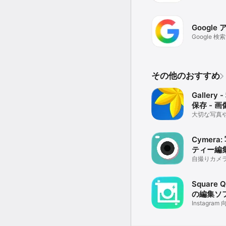
Google
Google 
便利に
その他のおすすめ
Gallery
保存 - 
存
大切な写真
ムに保存/整
Cymera
ティー編
自撮りカメラ
果
Square Q
の編集ソ
Instagra
ウトとカッ