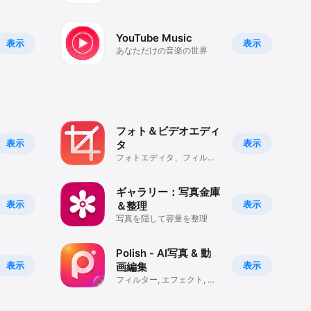
YouTube Music
表示
表示
あなただけの音楽の世界
フォト＆ビデオエディ
表示
表示
タ
フォトエディタ、フィル
タ、エフェクト
ギャラリー：写真金庫
表示
表示
＆整理
写真を隠して容量を整理
Polish - AI写真 & 動
表示
表示
画編集
フィルター, エフェクト, レ
タッチ, メイク, 高画質