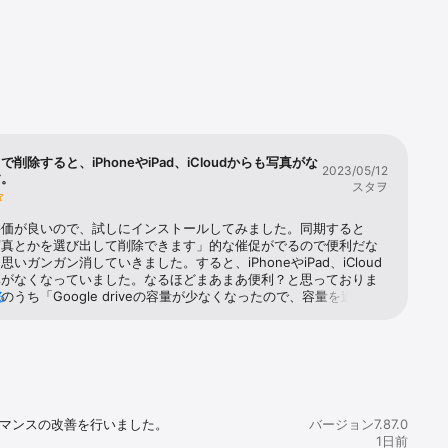
消しゴムマジ
ることも可
いている」
ラリーの整理
整理するた
ベートな写
削除すると、iPhoneやiPad、iCloudからも写真がな
2023/05/12


す。
スタヲ
ん、
評価が良いので、試しにインストールしてみました。同期すると
写真とかを選び出して削除できます」的な催促がでるので便利だな
高度なセキ
いガンガン消していきました。すると、iPhoneやiPad、iCloud
真がなくなっていました。なるほどまあまあ便利？と思っておりま
のうち「Google driveの容量が少なくなったので、容量を追加し
る
ら写真を簡単
されるようになってきました。元々3万枚ほど写真があったため、
eの無料の容量では全然足らないため同期をやめました。同期をやめた
な写真は消しても大丈夫かと思いきや、このアプリ内の写真を削除
クアップし
oneやiPad、iCloudからも写真がなくなる状態に変化はありません
真が消せないのでGoogle driveの容量が常にいっぱいのままで、
受信できなくなるので容量を増やすよう催促される日々は続きまし
消し方がわからないまま3ヶ月ほどたち、「ブラウザ版のGoogle 
マンスの改善を行いました。

バージョン7.87.0
ント、キャ
」にログインして削除すればiPhone等には影響がないことがやっとわ
1日前