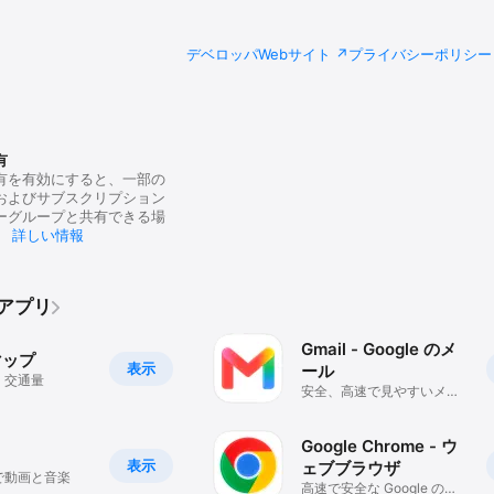
デベロッパWebサイト
プライバシーポリシー
有
有を有効にすると、一部の
およびサブスクリプション
ーグループと共有できる場
。
詳しい情報
のアプリ
Gmail - Google のメ
 マップ
表示
ール
、交通量
安全、高速で見やすいメー
ル
Google Chrome - ウ
表示
ェブブラウザ
で動画と音楽
高速で安全な Google のブ