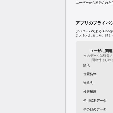
ンバス ウォールアート
ユーザーから報告された
ービスは、米国、EU 加
• Google レンズ
たり、行動を起こしたりで
アプリのプライバ
Google プライバシー ポリシー: h
デベロッパである“
Googl
* Google アカウント
ことを示しました。詳し
ユーザに関連
次のデータは収集さ
関連付けられ
購入
位置情報
連絡先
検索履歴
使用状況データ
その他のデータ