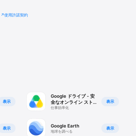
使用許諾契約
Google ドライブ - 安
表示
表示
全なオンライン スト
レージ
仕事効率化
Google Earth
表示
表示
地球を調べる