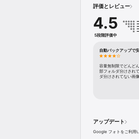
• AI 搭載の編集ツー
評価とレビュー
ックで、ピンボケや手ぶ
能です。

4.5
• 検索が簡単に: 「
など、自然な言葉で説明
5段階評価中
• 写真の整理も簡単: 
をお手伝い。スクリーン
めのスマートで直感的な
自動バックアップで
真や動画を「ロックされ
• 大切な思い出を振り返
容量無制限でどんど
Google フォトを使
部フォルダ分けされ
ダ分けされてない画
• 思い出を安全に保管:
ュリティ インフラストラ
• すべての思い出を 1
に転送して、すべてのコン
空き容量を解放: スマー
た写真は、デバイスのス
アップデート
• お気に入りの瞬間をプリ
Google フォトをご
写真をプリントして飾り