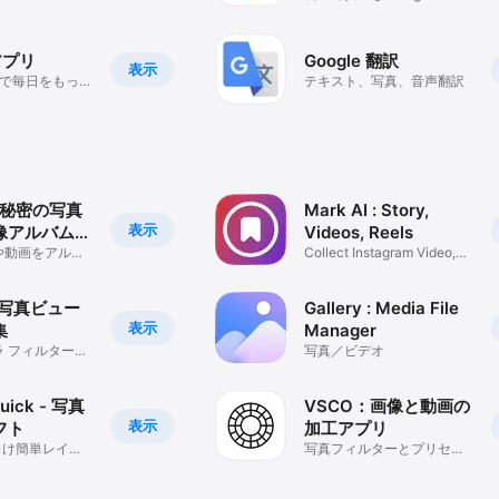
ラウザ
 アプリ
Google 翻訳
表示
検索で毎日をもっと
テキスト、写真、音声翻訳
 - 秘密の写真
Mark AI : Story,
表示
画像アルバム保
Videos, Reels
や動画をアルバ
Collect Instagram Video,
理
Story
: 写真ビュー
Gallery : Media File
表示
集
Manager
 フィルター効
写真／ビデオ
uick - 写真
VSCO：画像と動画の
表示
フト
加工アプリ
m 向け簡単レイア
写真フィルターとプリセッ
ト編集
ト