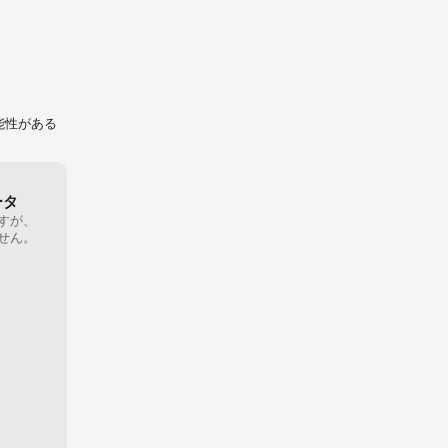
す。このサ
め、やっと元の生活にもどりました。機能はよいので、元の写真を
うになればよいのですが、知らずにiPhoneやiPad、iCloudから
なくなる状態は恐怖でしかありませんでした。私の使い方が悪かっ
情報を調べ
しれませんが、意図せず写真が無くなってしまったのはショックで
と、よくわかりませんが、お気に入りのマークが勝手に大量の写真
しまった為、それを解除し、再度、お気に入りに選択する作業も大
（まだ道半ばですが、、、）。なんやかんやで、やっと削除できた
う二度とインストールしたくないアプリです。どなたかの参考にし
能性がある
い。
ータ
すが、
せん。