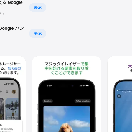
 Google
表示
ティ
oogle バン
表示