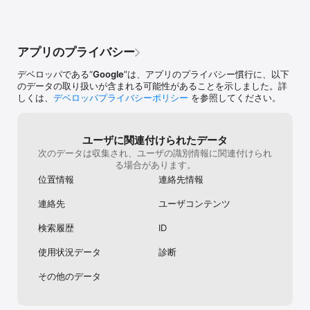
ー）, クルド語（ソラニー）, クレオール語（セーシェル）, クレオ
ール語（モーリシャス）, クロアチア語, ケクチ語, ケチュア語, コー
サ語, コクバラ語, コミ語, コルシカ語, コンカニ語, サーミ語（北
部）, サポテク語, サモア語, サンゴ語, サンスクリット語, サンタル
アプリのプライバシー
語（オルチキ文字）, サンタル語（ラテン文字）, シチリア語, ジャ
マイカ クレオール語, ジャワ語, シャン語, ジュラ語, ジョージア語
デベロッパである“
Google
”は、アプリのプライバシー慣行に、以下
（グルジア語）, ショナ語, シロンスク語, シンド語, シンハラ語, ジ
のデータの取り扱いが含まれる可能性があることを示しました。詳
ンポー語, スウェーデン語, ズールー語, スコットランド ゲール語, 
しくは、
デベロッパプライバシーポリシー
を参照してください。
スス語, スペイン語, スロバキア語, スロベニア語, スワート語, スワ
ヒリ語, スンダ語, セブアノ語, セペディ語, セルビア語, ソト語, ソ
マリ語, ゾンカ語, タイ語, タガログ語, タジク語, タタール語, タヒ
チ語, タマージク語, タマージク語（ティフィナグ）, タミル語, ダリ
ユーザに関連付けられたデータ
ー語, チェコ語, チェチェン語, チェワ語, チベット語, チャモロ語, 
次のデータは収集され、ユーザの識別情報に関連付けられ
チュヴァシ語, チューク語, ツォンガ語, ツワナ語, ティグリニャ語, 
る場合があります。
ティブ語, ディベヒ語, ディンカ語, テトゥン語, テルグ語, デンマー
位置情報
連絡先情報
ク語, ドイツ語, トゥイ語, トゥバ語, トゥル語, トゥンブカ語, トク
ピシン語, ドグリ語, トルクメン語, トルコ語, トンガ語, ドンベ語, 
連絡先
ユーザコンテンツ
ナワトル語（東部ウアステカ）, ヌエル語, ネパールバサ語（ネワー
ル語）, ネパール語, ノルウェー語, ハイチ語, ハウサ語, バウレ語, 
検索履歴
ID
ハカ チン語, バシキール語, パシュト語, バスク語, バタク カロ語, 
バタク シマルングン語, バタクトバ語, パピアメント語, バリ語, バ
使用状況データ
診断
ルーチー語, ハワイ語, パンガシナン語, ハンガリー語, パンジャブ語
（グルムキー）, パンジャブ語（シャームキー）, バンバラ語, パン
その他のデータ
パンガ語, ビコール語, ヒリガイノン語, ヒンディー語, フィジー語, 
フィンランド語, フェロー語, フォン語, フラニ語, フランス語, フラ
ンス語（カナダ）, フリウリ語, フリジア語, ブリヤート語, ブルガリ