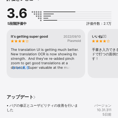
• 音声文字変換: 異なる言語で話されている内容を、ほぼリアルタイ
3.6
ムで翻訳できます

• 手書き入力: 入力の代わりに文字を手書きしてテキストを翻訳

• フレーズ集: 翻訳した言葉やフレーズにスターを付けて保存し、後
から参照することが可能

5段階評価中
評価件数：2.1万
権限に関するお知らせ

• マイク（音声翻訳に使用）

It's getting super good
いいね👍🏻
2022/09/10
• カメラ（カメラ経由でのテキスト翻訳に使用）

Plasmoid
• 写真（ライブラリからの写真のインポートに使用）

The translation UI is getting much better.  
手書き入力でき
翻訳対応言語:

New translation OCR is now showing its 
ドで打つの面倒だ
アイスランド語, アイマラ語, アイルランド語, アヴァル語, アゼルバ
strength.  And they've re-added pinch 
す！
イジャン語, アチェ語, アチョリ語, アッサム語, アファール語, アブ
zoom to get good translations at a 
ハズ語, アフリカーンス語, アムハラ語, アラビア語, アルール語, ア
distance.  Super valuable at the museums 
さらに見る
ルバニア語, アルメニア語, アワディー語, イタリア語, イディッシュ
in Japan!Only one start off for lousy 
語, イヌクトゥット語（ラテン文字）, イヌクトゥット語（音節文
handling of partial or poor internet 
字）, イバン語, イボ語, イロカノ語, インドネシア語, ウイグル語, 
connection.  I have the data downloaded 
ウェールズ語, ヴェネト語, ヴェンダ語, ウォロフ語, ウクライナ語, 
for Japanese, but sometimes I just have 
ウズベク語, ウドムルト語, ウルドゥ語, エウェ語, エストニア語, エ
to go full Airplane mode to get it to switch 
スペラント語, オセット語, オック語, オランダ語, オリヤ語, オロモ
over to offline mode.  Would give a solid 
アップデート
語, カーシ語, ガー語, カザフ語, カタルーニャ語, カヌリ語, カラー
5-start rating if the engineering can get 
リット語, ガリシア語, カンナダ語, キガ語, キコンゴ語, キトゥバ
this figured out.  Would be way better to 
• バグの修正とユーザビリティの改善を行いま
バージョン
語, キニヤルワンダ語, ギリシャ語, キルギス語, グアラニ語, グジャ
use offline within about 5sec of not 
した
10.31.311
ラート語, クメール語, クリオ語, クリミア タタール語（キリル文
getting a result from online resources.
5日前
字）, クリミア タタール語（ラテン文字）, クルド語（クルマンジ