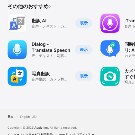
その他のおすすめ
翻訳 AI
iTra
表示
音声・テキスト・カメ
音声 
ラ翻訳
ム音
Dialog -
同時
表示
Translate Speech
リ: 
声、テキスト、写真翻
カメ
訳者
およ
イム
カメ
写真翻訳
表示
すぐ
音声翻訳、カメラ翻
写真
訳、画像から翻訳、和
- 1
訳
日本
English (US)
Copyright © 2026
Apple Inc.
All rights reserved.
インターネットサービス利用規約
App Storeとプライバシー