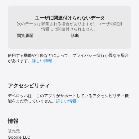
ア語, ブルトン語, フンスリュック語, ベタウィ語, ベトナム語, ヘブ
ライ語, ベラルーシ語, ペルシャ語, ベンガル語, ベンバ語, ボージュ
プリー語, ポーランド語, ボスニア語, ポルトガル語（ブラジル）, ポ
ルトガル語（ポルトガル）, マーシャル語, マイティリー語, マオリ
ユーザに関連付けられないデータ
語, マカッサル語, マケドニア語, マドゥラ語, マム語, マラーティー
次のデータは収集される場合がありますが、ユーザの識別
語, マラガシ語, マラヤーラム語, マルタ語, マルワディー語, マレー
情報には関連付けられません。
語, マレー語（ジャウィ）, マン島語, ミゾ語, ミナン語, ミャンマー
閲覧履歴
診断
語（ビルマ語）, メイテイ語（マニプリ語）, モンゴル語, モン語, ヤ
クート語, ユカテコマヤ語, ヨルバ語, ラオ語, ラテン語, ラトガリア
語, ラトビア語, リグリア語, リトアニア語, リンガラ語, リンブルフ
語, ルーマニア語, ルオ語, ルガンダ語, ルクセンブルク語, ルバ語, 
使用する機能や年齢などによって、プライバシー慣行が異なる場合
ルンディ語, ロシア語, ロマーニー語, ロンバルド語, ワライ語, ンコ
があります。
詳しい情報
語, ンダウ語, ンデベレ語（南部）, 英語, 韓国語, 広東語, 中国語
（簡体）, 中国語（繁体）, 日本語, 牧地マリ語
アクセシビリティ
デベロッパは、このアプリがサポートしているアクセシビリティ機
能をまだ示していません。
詳しい情報
情報
販売元
Google LLC