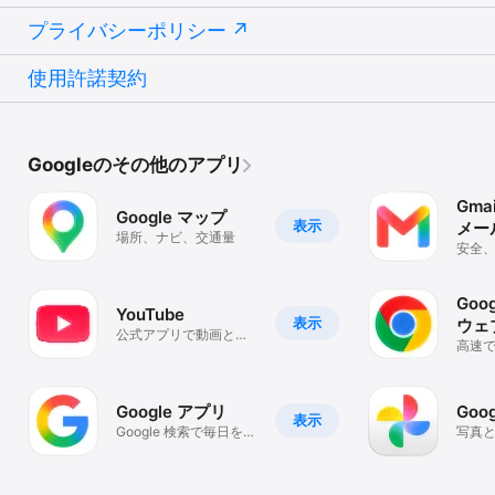
プライバシーポリシー
使用許諾契約
Googleのその他のアプリ
Gmai
Google マップ
表示
メー
場所、ナビ、交通量
安全
メー
Goog
YouTube
表示
ウェ
公式アプリで動画と音
高速で
楽
のブ
Google アプリ
Goo
表示
Google 検索で毎日をも
写真
っと便利に