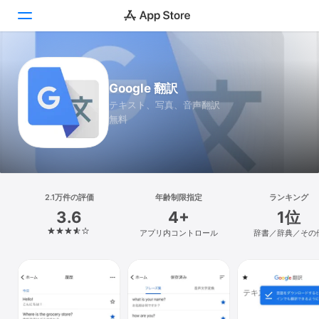
Today
Google 翻訳
ゲーム
テキスト、写真、音声翻訳
無料
アプリ
Arcade
検索
2.1万件の評価
年齢制限指定
ランキング
3.6
4+
1位
プラットフォーム
アプリ内コントロール
辞書／辞典／その
iPhone
iPad
Mac
Vision