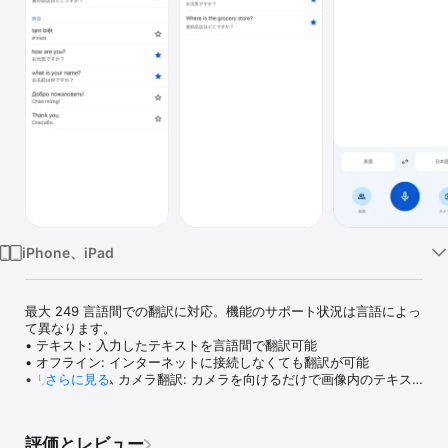
Watch
TV
iPhone、iPad
最大 249 言語間での翻訳に対応。機能のサポート状況は言語によっ
て異なります。

• テキスト: 入力したテキストを言語間で翻訳可能

• オフライン: インターネットに接続しなくても翻訳が可能

• リアルタイム カメラ翻訳: カメラを向けるだけで画像内のテキス
さらに見る
トを瞬時に翻訳

• 写真: 撮影またはインポートした写真内のテキストを翻訳

• 音声入力: 発声された単語やフレーズを翻訳します

評価とレビュー
• 会話: 2 か国語での会話をその場で翻訳
