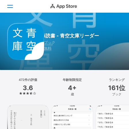
Today
i読書 - 青空文庫リーダー
ゲーム
ブック
無料
アプリ
Arcade
検索
472件の評価
年齢制限指定
ランキング
3.6
4+
161位
プラットフォーム
歳
ブック
iPhone
iPad
Mac
Vision