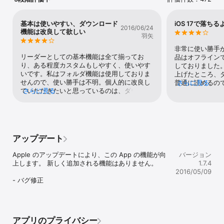
基本は使いやすい、ダウンロード
iOS 17で落ち
2016/06/24
機能は改良して欲しい
羽矢
非常に使い勝手
リーダーとしての基本機能は全て揃ってお
品はオフライン
り、ある程度カスタムもしやすく、使いやす
しておりました。で
いです。私はフォルダ機能は使用しておりま
上げたところ、
せんので、使い勝手は不明。個人的に改良し
普通に読めるの
さらに見る
ていただきたいと思っているのは、ダウンロ
さらに見る
ロードしようと
ード機能。一作づつしかダウンロードできな
うようになりま
い、しかも毎回確認メッセージが表示される
み始めていたと
のが、大変面倒で…。検索結果一覧 or 指定し
ないと途方に暮
た作者の一覧から選択した作品全てか、せめ
新されていないの
て指定した作者の作品全てを一括ダウンロー
対応していない
アップデート
ドできれば、より使いやすくなるので、ご検
空文庫ビュアー
討いただきたいです。
で、是非とも更
Apple のアップデートにより、この App の機能が向
バージョン
おります。
上します。 新しく追加される機能はありません。

1.7.4
2016/05/09
- バグ修正
アプリのプライバシー