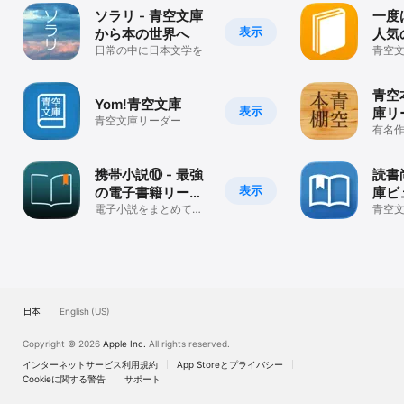
ソラリ - 青空文庫
一度
表示
から本の世界へ
人気
日常の中に日本文学を
青空
放題
青空
Yom!青空文庫
表示
庫リ
青空文庫リーダー
有名
本棚
携帯小説⑩ - 最強
読書
表示
の電子書籍リーダ
庫ビ
ー
電子小説をまとめて読
青空
み放題！
きビ
日本
English (US)
Copyright © 2026
Apple Inc.
All rights reserved.
インターネットサービス利用規約
App Storeとプライバシー
Cookieに関する警告
サポート