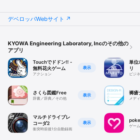
デベロッパWebサイト
KYOWA Engineering Laboratory, Incのその他の
アプリ
Touchでドドン!! -
単位
表示
無料花火ゲーム
リ
アクション
ビジ
さくら図鑑Free
褥瘡
表示
辞書／辞典／その他
メデ
マルチドライブレ
pok
表示
コーダ2
ゲー
衝突時前後1分自動録画
のラ
りア