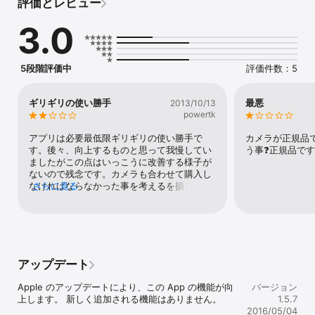
評価とレビュー
す。

3.0
選択:複数のカメラから見たいカメラを選択します。

画質:明るさやコントラストを調整します。

撮影:撮影して、保存します。

センター:カメラの原点調整を行います。

5段階評価中
評価件数：5
設定:ネットワークやユーザID等の設定を行います。

IP Cameraは恭和楽天市場からご購入ください。

ギリギリの使い勝手
最悪
2013/10/13
*弊社のアプリは弊社のIPカメラ以外では動作いたしません。

powertk
http://item.rakuten.co.jp/kyowashop/kyowa_001/

アプリは必要最低限ギリギリの使い勝手で
カメラが正規品
製品ページ

す。後々、向上するものと思って我慢してい
う事❓正規品です
http://www.kyowagroup-product.com/ipcamera.html
ましたがこの点はいっこうに改善する様子が
ないので残念です。カメラも合わせて購入し
なければならなかった事を考えるを損した気
さらに見る
分です。せめてAPIを公開していただけると
APPを自作できるので良いのですが。
アップデート
Apple のアップデートにより、この App の機能が向
バージョン
上します。 新しく追加される機能はありません。

1.5.7
2016/05/04