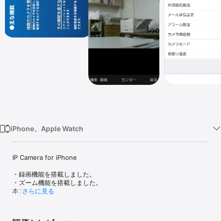
Watch
TV
iPhone、Apple Watch
IP Camera for iPhone

・録画機能を搭載しました。

・ズーム機能を搭載しました。

本アプリは

さらに見る
・株式会社恭和              (http://www.kywo.co.jp)

・株式会社トライテック (http://www.trytech-jp.com)

が開発、販売をしているIPカメラを操作・設定する為のアプリで