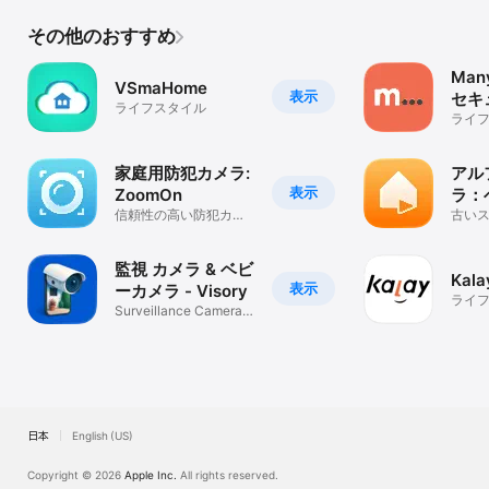
その他のおすすめ
Man
VSmaHome
表示
セキ
ライフスタイル
ラア
ライ
家庭用防犯カメラ:
アル
表示
ZoomOn
ラ：
信頼性の高い防犯カメ
トモ
古い
ラとビューア
メラ
りカ
でき
監視 カメラ & ベビ
Kala
表示
ーカメラ - Visory
ライ
Surveillance Camera &
Baby cam
日本
English (US)
Copyright © 2026
Apple Inc.
All rights reserved.