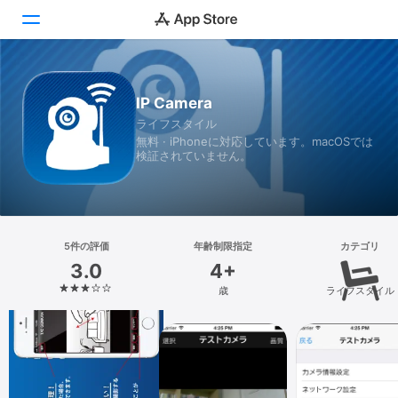
Today
IP Camera
ライフスタイル
ゲーム
無料 · iPhoneに対応しています。macOSでは
検証されていません。
アプリ
Arcade
検索
5件の評価
年齢制限指定
カテゴリ
3.0
4+
プラットフォーム
歳
ライフスタイル
iPhone
iPad
Mac
Vision