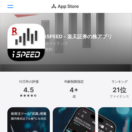
Today
iSPEED - 楽天証券の株アプリ
ゲーム
ファイナンス
無料
アプリ
Arcade
検索
15万件の評価
年齢制限指定
ランキング
4.5
4+
21位
プラットフォーム
歳
ファイナンス
iPhone
iPad
Mac
Vision