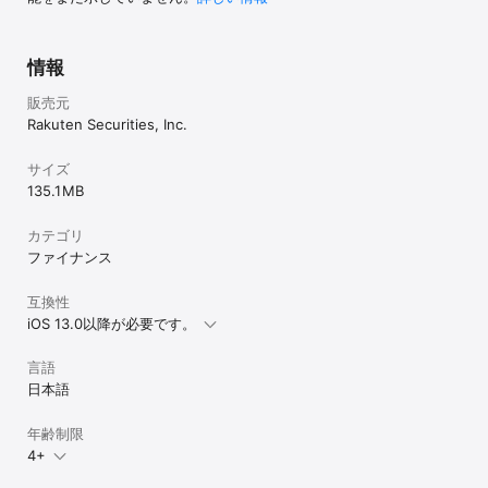
しています。

■検索

銘柄名や銘柄コード、業種別指数一覧、テーマ、チャートの形状、
情報
スーパースクリーナーなどから銘柄を検索できます。検索条件を保
存したり、検索結果を履歴に残すことも可能です。

販売元
Rakuten Securities, Inc.
■プロ注文

現物取引や信用取引（制度、一般（無期限・1日）)に対応。逆指値
サイズ
はもちろん、逆指値付通常注文や買い注文と売り注文を同時に発注
できる「セット注文」にも対応しています。外出先から約定確認、
135.1 MB
訂正・取消し注文も発注可能です。さらに板画面やチャート画面か
らの注文も即注文画面に遷移＆値段も自動入力できます。

カテゴリ
ファイナンス
■シンプル注文

最短3タップで注文可能なシンプルな注文画面です。現物取引と信用
取引に対応しています。現引現渡取引や逆指値注文、セット注文に
互換性
は対応していません。

iOS 13.0以降が必要です。
■資産・口座

言語
資産状況や余力維持率などの情報を素早くチェック。保有銘柄や
日本語
信用建玉一覧の閲覧、実現損益、さらには入出金、信用保証金振替
の操作も可能です。

年齢制限
■メニュー

4+
アプリの全機能にアクセス可能。グローバルメニューのカスタマイ
ズやログイン情報の表示も設定できます。
