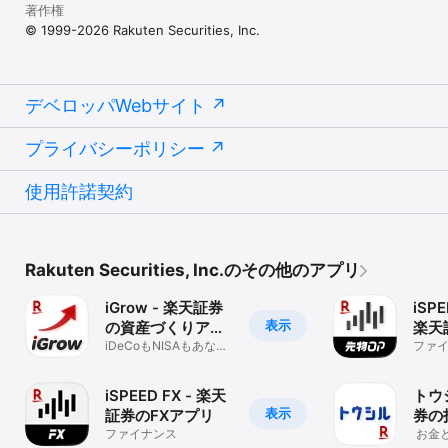
著作権
© 1999-2026 Rakuten Securities, Inc.
■Apple Watch（iPhone独自機能）

Apple Watchと連携可能。ニュースヘッドラインや株価アラートな
どを手首を傾けるだけで確認が可能です。

■口座未開設のお客様は、一部機能を除き「マーケット」と「お気
デベロッパWebサイト
に入り」を無料でご利用いただけます。口座開設をご希望のお客様
はアプリの「メニュー」＞「口座開設について」より口座開設のお
プライバシーポリシー
手続きをおこなってください。

※注意事項

使用許諾契約
・「iSPEED for iPhone」をご利用の際は必ず「利用規約」をご確
認ください。

・「iSPEED for iPhone」でログインして利用する際は、楽天証券
のIDおよびパスワードが必要です。IDおよびパスワードは楽天証券
Rakuten Securities, Inc.のその他のアプリ
の総合口座の開設が必要です。総合口座をお持ちでないお客様は口
座開設手続きを行ってください。

iGrow - 楽天証券
iSP
【投資情報の免責事項】楽天証券は東京証券取引所、大阪証券取引
表示
の資産づくりアプ
楽天
所、ニューヨーク証券取引所、NASDAQ(ナスダック)、SGX、日本
リ
iDeCoもNISAもあなた
オプ
ファ
経済新聞社、トムソンロイター、東洋経済新報社、フィスコ社等か
の資産がひと目でわか
らの情報提供を受けています。日経平均株価の著作権は日本経済新
る
聞社に帰属します。

iSPEED FX - 楽天
トウ
表示
証券のFXアプリ
券の
【重要事項】弊社の取扱商品等にご投資頂く際には、各商品等に所
ファイナンス
リ
お金
定の手数料や諸経費等をご負担頂く場合があります。また各商品等