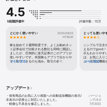
4.5
【主な機能】

■My Page

自身の投資スタイルに合わせて自由にカスタマイズできる「My 
Page」。市況やニュース、資産状況など30種類以上のパーツを自由
5段階評価中
評価件数：15万
に組み合わせて画面を構成することができ、最大10ページまで保存
可能です。

とにかく使いやすい
とっても使いや
2020/08/22
■Market Today

HTMUK
投資情報ポータル画面である「Market Today」。動画ニュースや投
資レポート、株主優待情報、経済カレンダー、楽天証券経済研究所
株を始めて２週間程度です。よくお勧めネッ
シンプルで注文
によるニュースキューレーションした情報が閲覧できます。

ト証券会社で比較される数社も同時に開設し
えるのでgood
ましたが、圧倒的に楽天証券のこのアプリが
示もわかりやす
■武蔵（板発注・フル板）注文

使いやすいです。米国株もアプリで分かりや
ば、お気に入り
板情報を確認しながらタップやドラッグ＆ドロップで直感的に素早
すく取引できるのも強み。取引の参考になる
さらに見る
ム一括指定機能
さらに見る
く発注できる「武蔵注文」。市況情報や銘柄切替機能もあり、市場
指数、検索機能も申し分ない。とにかく初心
グ、損切りタイ
の動きをリアルタイムで捉え、銘柄選びから発注までをこの１画面
者にも使いやすいので、このアプリを使える
伺う時などアラ
で完結できます。

だけでも、楽天証券にする価値ありです。一
地味にありがた
つだけ言うなら、これは好みの問題だと思い
とにアラームを
■エクスプレス注文

ますが、他社アプリと比較してチャート見に
た、アクティブ
株価をタップするだけで発注できる「エクスプレス注文」。チャー
くいと思いました。あとこれはアプリの評価
ない銘柄はそれ
アップデート
ト画面への切替えも可能でトレンドを見ながらよりスピーディーに
ではありませんが、米国株を取引する上で気
てお気に入りに
発注できます。

になる為替手数料。いいアプリがあるのに、
のタブごとで一
・保有商品のお気に入り画面への自動追加機能の表示/
バージョ
残念ながら楽天証券、楽天銀行の為替手数料
動きを追えやす
非表示の切替えに対応いたしました。

ン11.9.0
■テクニカルチャート

が、競合他社に比べてかなりお高め。今は米
た注目のテーマ
・軽微な不具合を修正しました。
7月30日
全体のトレンドを一目で把握できる4画面チャートを搭載。個別チャ
国株だけ使いづらさを我慢して他社で取引し
加するので、設