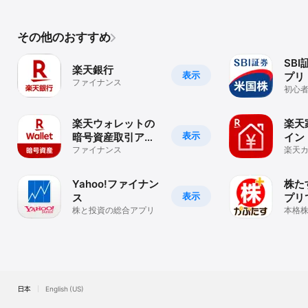
近に
には価格の変動等による損失を生じるおそれがあります。各商品等
へのご投資にかかる手数料等およびリスクについては、当該商品等
の契約締結前交付書面等をよくお読みになり、内容について十分に
その他のおすすめ
ご理解ください。

SB
商号等:楽天証券株式会社/金融商品取引業者 関東財務局長(金商)第
楽天銀行
表示
プリ
195号、商品先物取引業者、加入協会:日本証券業協会、一般社団法
ファイナンス
人金融先物取引業協会、日本商品先物取引協会、一般社団法人第二
初心
種金融商品取引業協会、一般社団法人資産運用業協会
機能
理・
ス
楽天ウォレットの
楽天
表示
暗号資産取引アプ
イン
リ
ファイナンス
気の
楽天
券の
ぼ)
支と
Yahoo!ファイナン
株た
表示
ス
プリ
株と投資の総合アプリ
の株
本格
の勉強
レー
株式
日本
English (US)