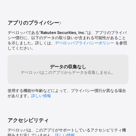
ートの拡大画面では、ボリンジャーバンドや一目均衡表、MACDや
てます。今後楽天銀行の為替手数料が下がる
比の昇順などに
サイコロジカルなど14種類のテクニカルチャートを表示でき、パラ
ことを期待しています。
メーター設定やチャート上へのトレンドラインの描画なども可能で
す。

アプリのプライバシー
■マーケット

デベロッパである“
Rakuten Securities, Inc.
”は、アプリのプライバ
市況、為替レート、海外先物指数、ニュース、ランキングと豊富な
シー慣行に、以下のデータの取り扱いが含まれる可能性があること
情報をいつでもリアルタイムに確認できます。ニュースでは国内株
を示しました。詳しくは、
デベロッパプライバシーポリシー
を参照
式、為替/金利、アジア市況、米国市況、欧州市況、債券の6つのカ
してください。
テゴリをご覧になれます。日経テレコンを利用して、日本経済新聞
の記事を閲覧・検索することもできます。ランキングは24項目ご用
意しています。

データの収集なし
■株アラート・約定アラート

デベロッパはこのアプリからデータを収集しません。
株価が設定した価格にヒットした際や、気になる銘柄のニュースが
配信された際、注文が約定した際に、リアルタイムでアラート通知
されます。売買チャンスを通知してくれる便利な機能です。

使用する機能や年齢などによって、プライバシー慣行が異なる場合
があります。
詳しい情報
■会社四季報・株主優待

東洋経済新報社の会社四季報をご覧いただけます。株主優待情報や
権利確定日と優待内容、優待イメージ画像を閲覧することができま
す。

アクセシビリティ
■お気に入り

最大1,000銘柄までお気に入り銘柄を登録することができます。リア
デベロッパは、このアプリがサポートしているアクセシビリティ機
ルタイムに株価、板情報を閲覧できます。お気に入りはWEBと同期
能をまだ示していません。
詳しい情報