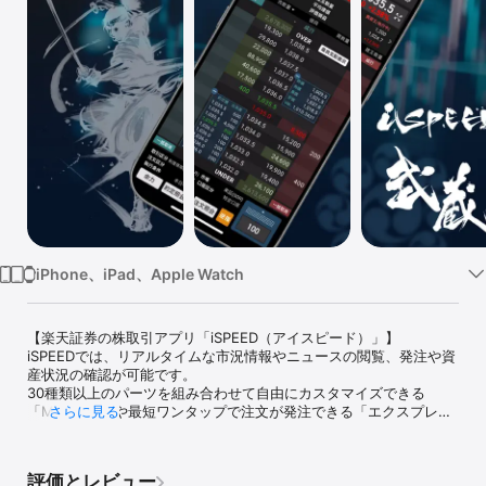
Watch
TV
iPhone、iPad、Apple Watch
【楽天証券の株取引アプリ「iSPEED（アイスピード）」】

iSPEEDでは、リアルタイムな市況情報やニュースの閲覧、発注や資
産状況の確認が可能です。

30種類以上のパーツを組み合わせて自由にカスタマイズできる
「My Page」や最短ワンタップで注文が発注できる「エクスプレス
さらに見る
注文」を搭載しており、投資初心者からデイトレーダーまで幅広い
方にオススメのアプリです。

あらかじめ設定した銘柄の株価やニュースなどを通知する「株アラ
評価とレビュー
ート」など便利な機能付き！
