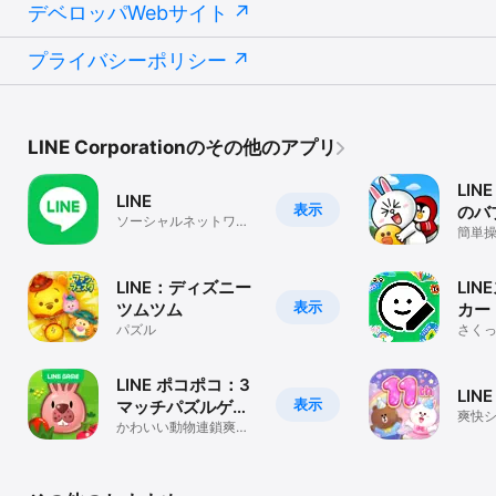
デベロッパWebサイト
プライバシーポリシー
LINE Corporationのその他のアプリ
LIN
LINE
表示
のバ
ソーシャルネットワー
簡単
キング
シュ
ルゲ
LINE：ディズニー
LI
表示
ツムツム
カー
パズル
さく
スタ
LINE ポコポコ：3
LIN
表示
マッチパズルゲー
爽快シ
ム
かわいい動物連鎖爽
ズル
快！暇つぶしに最適