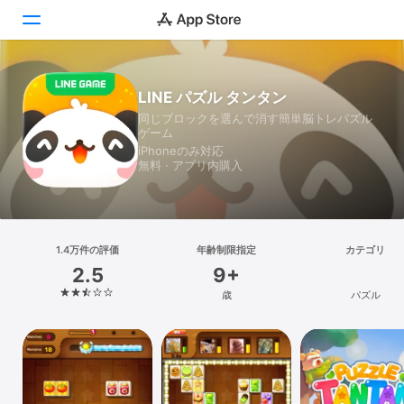
Today
LINE パズル タンタン
同じブロックを選んで消す簡単脳トレパズル
ゲーム
ゲーム
iPhoneのみ対応
アプリ
無料 · アプリ内購入
Arcade
検索
1.4万件の評価
年齢制限指定
カテゴリ
2.5
9+
プラットフォーム
歳
パズル
iPhone
iPad
Mac
Vision