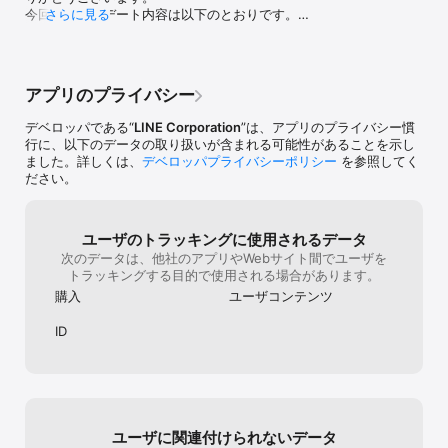
またクエストワールドをクリアすればいつもよりもいい 

今回のアップデート内容は以下のとおりです。

さらに見る
報酬がもらえちゃう。 

ライバルの友だちに差をつけるならここだ！

-軽微な不具合の修正

■人気キャラクターとの多彩なコラボも！

今後とも『LINE パズル タンタン』をよろしくお願い
期間限定で、人気のキャラクターたちが遊びにくるよ。

アプリのプライバシー
いたします。
コラボ期間中はコラボペットやアイテムが登場したり、

全ステージクリアでコラボペットがもらえる、限定クエストも出
デベロッパである“
LINE Corporation
”は、アプリのプライバシー慣
現！

行に、以下のデータの取り扱いが含まれる可能性があることを示し
その時にしか手に入らない限定アイテムをGETしよう！
ました。詳しくは、
デベロッパプライバシーポリシー
を参照してく
ださい。
ユーザのトラッキングに使用されるデータ
次のデータは、他社のアプリやWebサイト間でユーザを
トラッキングする目的で使用される場合があります。
購入
ユーザコンテンツ
ID
ユーザに関連付けられないデータ