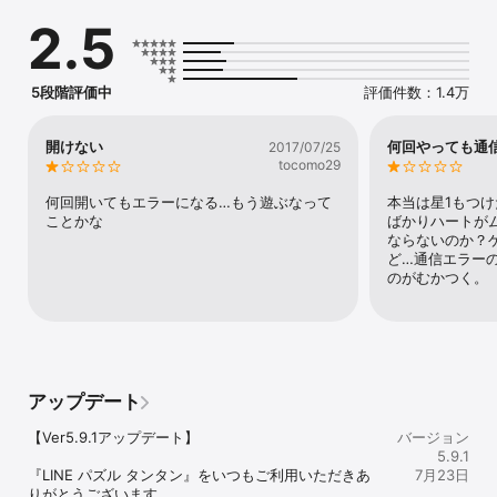
2.5
■簡単ルール！ハマる爽快感 

同じブロックを時間内に消していこう！ 

配置によっては、同じブロックでも消せないものがあるんだ！ 

キミはどれだけ早く、消せるブロックを見つけられるかな・・・ 

5段階評価中
評価件数：1.4万
■対戦モードで友達と勝負！

友達や世界のユーザーとリアルタイム対戦！

開けない
何回やっても通
2017/07/25
どちらが早くブロックを消せるかの真剣勝負だよ！

tocomo29
対戦専用アイテムを使えば、相手プレイの邪魔もできちゃう。

勝ち進めば自分の称号もアップグレードされるよ。

何回開いてもエラーになる…もう遊ぶなって
本当は星1もつ
友だちや世界の強豪を相手に、めざせ「四川省の神、タンタン」！

ことかな
ばかりハートが
ならないのか？
■豊富なステージ！多彩なコンテンツ満載！ 

ど…通信エラー
タンタンといろんなステージを冒険しよう！ 

のがむかつく。
そこは鍵穴ブロックやはてなブロックなど 

頭を使う遊び方が満載だよ！ 

無限モードやチーム戦、光のタワーなど新しいコンテンツも続々登
場！

■目指せ世界ランキング！ 

アップデート
世界中のタンタンプレイヤーとスコアを競おう！ 

上位プレイヤーにはすごい報酬がまってるよ。 

【Ver5.9.1アップデート】

バージョン
5.9.1
■限定ショップ、クエストワールドで友だちと差を！ 

『LINE パズル タンタン』をいつもご利用いただきあ
7月23日
限定で現れるショップで、超お得なアイテムをGet! 

りがとうございます。
