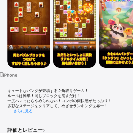
Watch
TV
iPhone
キュートなパンダが登場する２角取りゲーム！ 

ルールは簡単！同じブロックを消すだけ！ 

一度ハマったらやめられない！コンボの爽快感がたっぷり！ 

多彩なステージをクリアして、めざせランキング世界一！ 

さらに見る
動物たちが平和に暮らしていたある村で、 

突然、何者かによって食べ物が盗まれる事件が・・・ 

村の人気者、タンタンといっしょに食べ物を取り返す 

評価とレビュー
冒険へキミも出発しよう！ 
