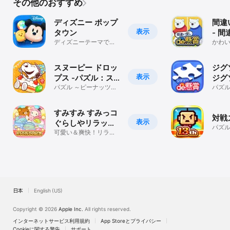
その他のおすすめ
ディズニー ポップ
間違
表示
タウン
- 
ディズニーテーマで楽
トレ
かわ
しむパズル
真で
める
スヌーピー ドロッ
ジグ
表示
プス -パズル：ス
ジグ
ヌーピー パズル
パズル ～ピーナッツと
パズ
パズ
SNOOPYのかわいいパ
追加
式)
ズルゲーム～
ムで
すみすみ すみっコ
対戦
表示
ぐらしやリラック
パズ
マが登場するパズ
可愛い＆爽快！リラッ
クマやすみっコぐらし
ルゲーム
とパズルで遊ぼう！
日本
English (US)
Copyright © 2026
Apple Inc.
All rights reserved.
インターネットサービス利用規約
App Storeとプライバシー
Cookieに関する警告
サポート