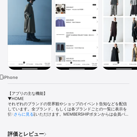
Watch
TV
iPhone
【アプリの主な機能】

▼HOME

それぞれのブランドの世界観やショップのイベント告知などを配信
しています。全ブランド、もしくは各ブランドごとの一覧に表示を
切り替えてご覧いただけます。MEMBERSHIPボタンからは会員バー
さらに見る
コードを表示できます。

▼NEWS

評価とレビュー
Mother’s Industry及び各ブランドの最新情報をお届けします。
