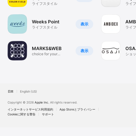
ライフスタイル
ライ
Weeks Point
AMB
表示
ライフスタイル
ライ
MARKS&WEB
OSA
表示
choice for your
ショ
everyday life
日本
English (US)
Copyright © 2026
Apple Inc.
All rights reserved.
インターネットサービス利用規約
App Storeとプライバシー
Cookieに関する警告
サポート