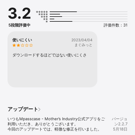
全ブランド、もしくは各ブランドごとの一覧に表示を切り替えてご
3.2
覧いただけます。

▼STYLING

フォロー設定していただいたブランドの様々なスタイリングをご提
5段階評価中
評価件数：31
案します。

気になるスタイリングはお気に入り登録または、ONLINE STOREか
らその場で購入も可能です。

使いにくい
2023/04/04
まぐみっと
▼COLUMN

フォロー設定していただいたブランドマガジン、ファッション、カ
ダウンロードするほどではない使いにくさ
ルチャー、ライフスタイル、フード、世界の最新情報をお届けしま
す。

▼ONLINE STORE

mizuiro ind、MidiUmi、MIDIUMISOLID、各ブランドを取り扱う
MARcourt ONLINE STOREでいつでもどこでもお買い物をお楽しみ
いただけます。

▼SHOP

お近くのmizuiro ind・MARcourt・MARcourt DESIGNEYE・
アップデート
MidiUmi・MARcourt marcheが検索でき、お気に入りの店舗をフォ
ローしていただけます。

いつもMpasscase - Mother’s Industry公式アプリをご
バージョ
利用いただき、ありがとうございます。

ン2.2.7
今回のアップデートでは、軽微な修正を行いました。
5月18日