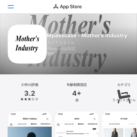
Today
Mpasscase - Mother’s Industry
ライフスタイル
ゲーム
iPhoneのみ対応
無料
アプリ
Arcade
検索
31件の評価
年齢制限指定
カテゴリ
3.2
4+
プラットフォーム
歳
ライフスタイル
iPhone
iPad
Mac
Vision