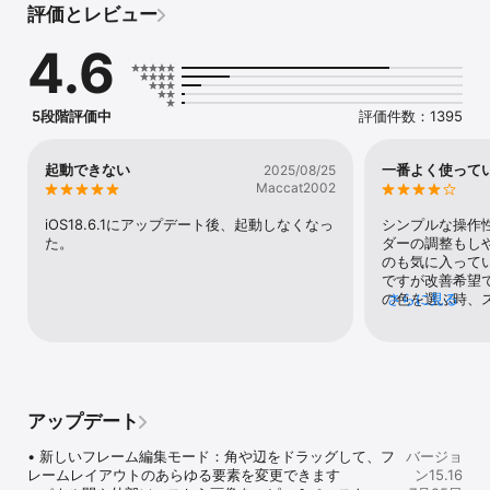
評価とレビュー
ムをデザインする機能により、常に写真に最適なセットアップが得
られます。

4.6
スクラップブッキング、ストーリー投稿の作成、またはフォトギフ
トの作成など、PicFrameはシンプルで楽しく、高速にします。

5段階評価中
評価件数：1395
クリエイターがPicFrameを愛する理由

• 100以上の完全調整可能なレイアウト - またはあなたのビジョンに
合わせてカスタムフレームをデザイン

起動できない
一番よく使って
2025/08/25
• 最大16枚の写真またはビデオを1つのコラージュに組み合わせ

Maccat2002
• 完全なクリエイティブコントロール - すべての要素のサイズ変
更、回転、ズーム、反転

iOS18.6.1にアップデート後、起動しなくなっ
シンプルな操作
• カスタムフォント、色、アウトライン、テープ効果を使用したテ
た。
ダーの調整もし
キストラベルを追加

のも気に入って
• タッチまたはApple Pencilを使用してコラージュに直接描画

ですが改善希望
• フィルター、影、角丸、枠線などの写真効果を適用

の色を選ぶ時、
さらに見る
• 円、ハート、六角形など、楽しい形を使用

拾えるようにし
• ステッカーとコミックスタイルの詳細を追加

率がグッと上が
• ビデオコラージュに音楽を含める

文字を打つと、
• 任意のアスペクト比を選択（正方形、16:9、4:5、カスタムなど）

ん。（例えば「
• 完璧な印刷結果のための高度な印刷レイアウトプレビュー

字目の「に」だ
• 高解像度エクスポートとソーシャルアプリへの簡単な共有

てしまい、「ほ
アップデート
• iPadで写真をドラッグ＆ドロップして高速編集

ます）こちらは
• iPhoneとiPadでシームレスに動作し、ダークモードとライトモー
たいです。
• 新しいフレーム編集モード：角や辺をドラッグして、フ
バージョ
ドをサポート

レームレイアウトのあらゆる要素を変更できます

ン15.16