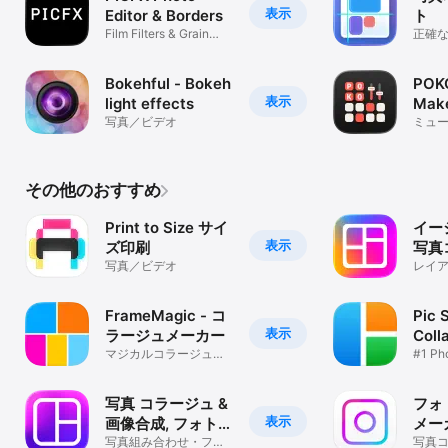
表示
Editor & Borders
ト
Film Filters & Grain
正確
Effects
刷
Bokehful - Bokeh
POKO
表示
light effects
Make
写真／ビデオ
Gro
ミュ
その他のおすすめ
Print to Size サイ
イー
表示
ズ印刷
写真
写真／ビデオ
ーカ
レイ
しゃ
FrameMagic - コ
Pic S
表示
ラージュメーカー
Coll
マジカルコラージュ＆
#1 Ph
フォトエディター
Colla
写真 コラージュ &
フォ
表示
画像合成, フォトグ
メー
リッド レイアウト
写真組み合わせ・フレ
レー
写真コ