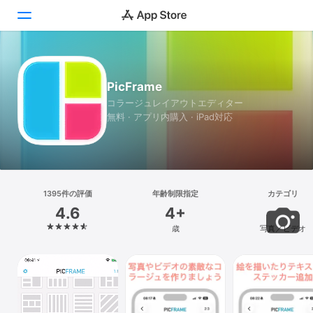
Today
PicFrame
ゲーム
コラージュレイアウトエディター
無料 · アプリ内購入 · iPad対応
アプリ
Arcade
検索
1395件の評価
年齢制限指定
カテゴリ
4.6
4+
プラットフォーム
歳
写真／ビデオ
iPhone
iPad
Mac
Vision