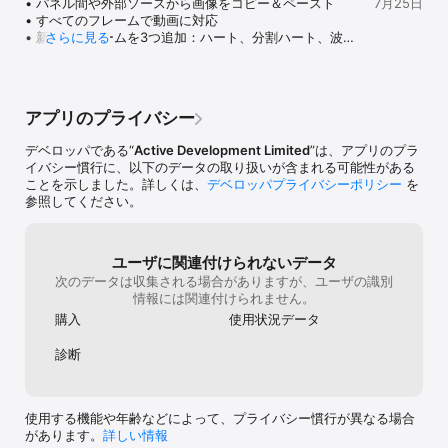
• パネル間や外部ソースから画像をコピー＆ペースト

7月25日
最適な用途

• すべてのフレームで動画に対応

• デジタルスクラップブック＆思い出帳

• 新しいフレームを3つ追加：ハート、分割ハート、波線
さらに見る
• Instagram、TikTok、Threadsの投稿

で区切られた2枚写真フレーム

• DIYクラフト＆クリエイティブプロジェクト

• 一般的な改善とバグ修正
• ビフォー/アフター変身

• コミック、フォトストーリー＆カード

• 印刷レイアウト＆フォトブック

アプリのプライバシー
クリエイターに愛されています

デベロッパである“
Active Development Limited
”は、アプリのプラ
 - Wired App Guideで9/10

イバシー慣行に、以下のデータの取り扱いが含まれる可能性がある
 - 世界中のクリエイター、家族、写真家に信頼されています。

ことを示しました。詳しくは、
デベロッパプライバシーポリシー
を
参照してください。
今すぐPicFrameをダウンロードして、完璧なコラージュの作成を始
めましょう！

ユーザに関連付けられないデータ
利用規約：https://activedevelopment.co.nz/terms-conditions/
次のデータは収集される場合がありますが、ユーザの識別
情報には関連付けられません。
購入
使用状況データ
診断
使用する機能や年齢などによって、プライバシー慣行が異なる場合
があります。
詳しい情報