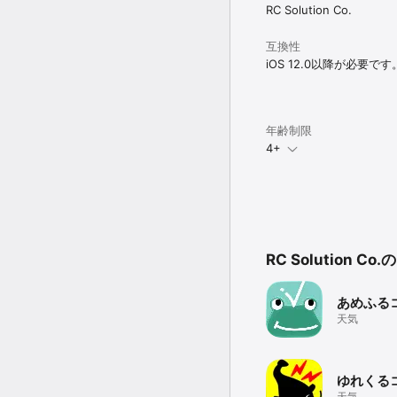
*「サブスクリプション」
RC Solution Co.
設定App > iTunes と 
有効期間終了の24時間
ができます。

互換性
自動更新される際の課金
iOS 12.0以降が必要です
[ 利用規約 ] https://www.s
[ プライバシーポリシー ] http
年齢制限
4+
PREP is currently availa
recommend keeping your
Thank you for your pat
RC Solution 
あめふる
天気
ゆれくる
天気