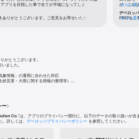
合アプリを目指した事で全てが半端になってしまってい
が、こん
さらに見
共有

して質の向上をすべきだったのではないか。残念。
と感覚が
デベロッ
）に登録すると、事前に検討した防災計画や、災害発生時の安否を同居の家
本的な癖？
だきありがとうございます。ご意見をお寄せいただき誠に
PREPを
さらに見
対応して
す。ユーザ様のご意見を真摯に受け止め、ご納得いただ
て申し訳ご
う今後も改善を続けてまいります。引き続きPREPをよ
利用いた
報

ます。
「Safe
）

せていただ
願いいた
ありがとうございます。

行いました。

、浸水、洪水）

気象情報」の運用に合わせた対応

土砂災害・大雨に関する情報の整理等）

ンの変更
０円/月

シー
まで)：３６０円/月

ution Co.
”は、アプリのプライバシー慣行に、以下のデータの取り扱いが含
の方は1ヵ月無料でお試しいただけます。無料トライアル期間終了後は月額(¥1
た。詳しくは、
デベロッパプライバシーポリシー
を参照してください。
プランは自動継続課金機能(Auto Renewable Subscription)を利用し
は、有効期限の終了後の24時間以内におこなわれます。
