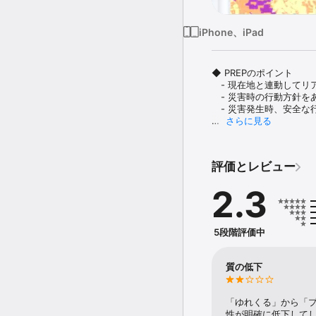
iPhone、iPad
◆ PREPのポイント

　- 現在地と連動してリ
　- 災害時の行動方針を
　- 災害発生時、安全な
さらに見る
◆ PREPでできること

1.さまざまな災害に対応

評価とレビュー
災害情報を届ける「ライブ
2.3
地震・津波・台風・大雨
現在地に応じたリアルタ
最大24時間先までの降
5段階評価中
2.知るから、行動するへ

防災計画を立て、災害時
質の低下
災害発生時にどのような
きます。

大規模災害が予想される
「ゆれくる」から「
サポートします。

性が明確に低下して