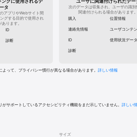
キングに使用されるデ
ユーザに関連付けられたデー
ータ
次のデータは収集され、ユーザの識別
と

関連付けられる場合があります
ンのみ)

のアプリやWebサイト間
ひとつのチームを作ることができます。チームリーダーを含めて６人まで参
ングする目的で使用され
購入
位置情報
があります。
難場所や防災用品のリストを、チーム内で共有しましょう。

連絡先情報
ユーザコンテ
ID
安否をチームに知らせることができます。（Googleパーソンファインダーへ
ID
使用状況デー
診断
診断
には優先して災害情報をいち早く配信します。

て通知が届くまで数秒かかることがあります。あらかじめご了承ください。

まで表示

によって、プライバシー慣行が異なる場合があります。
詳しい情報
み表示される地震一覧が、最大５０件まで表示できます。

を３箇所登録することができます。

地、地点A、地点B、地点Cの順になります。

リがサポートしているアクセシビリティ機能をまだ示していません。
詳しい
表示になり、より快適にご利用いただけます。

 ]

設定App > 自分の名前 > サブスクリプションからおこなえます。

サイズ