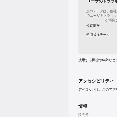
ユーザのトラッ
◆ 有料プランでできるこ
1. チーム(ファミリープラ
次のデータは、他社
同じ住所にお住いの方で
でユーザをトラッキ
す。

る場合
プランで決めた自分の避
位置情報
災害発生時には、自分の
ます）

使用状況データ
2. 超高速プッシュ通知

有料プランユーザー向け
※端末の通信状況によっ
3. 地震一覧を直近５０件
使用する機能や年齢など
無料版では直近１０件の
4. 複数地点設定

有料プランでは設定地点
アクセシビリティ
※通知の優先順位は、現在
デベロッパは、このアプ
5. 広告非表示

有料プランでは広告が非
情報
[ 自動更新の確認・解約方法
自動更新の確認・解約は、
販売元