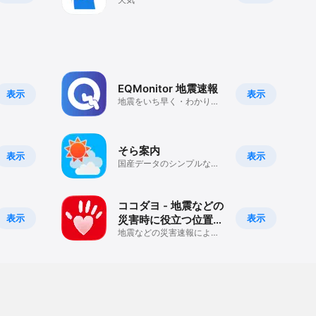
EQMonitor 地震速報
表示
表示
地震をいち早く・わかりや
すくお知らせします
そら案内
表示
表示
国産データのシンプルな天
気予報アプリ
ココダヨ - 地震などの
表示
表示
災害時に役立つ位置情
報共有防災アプリ
地震などの災害速報による
防災対策と不審者情報によ
る防犯対策