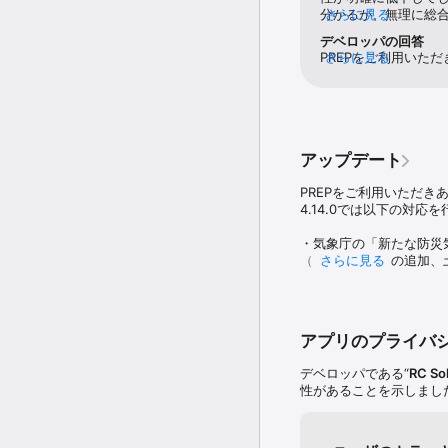
分かるが、無理に総
さらに見る
同居の家族最大6人と情報
る。地震速報に特化
デベロッパの回答
ファミリープラン（有料
PREPをご利用いた
さらに見る
きます。

ありがとうございま
けるサービスになるよ
◆ PREPがあつかう災害情
ろしくお願いいたし
- 地震情報（緊急地震速報
- 津波情報

- 噴火速報・警報

アップデート
- 降水情報

- 指定河川洪水予報

PREPをご利用いただき
- 台風情報

4.14.0では以下の対応を
- 大雨危険度（土砂災害
- 竜巻情報

・気象庁の「新たな防災
- 雷情報

（「危険警報」の追加、
さらに見る
- 避難情報

・通知設定の画面デザイ
◆ 有料プラン

[ 料金形態 ]

- プレミアムプラン：１２
アプリのプライバ
- ファミリープラン(６人
デベロッパである“
RC Sol
プレミアムプラン初回購入
性があることを示しまし
利用いただけます。

プレミアムプラン、ファミリー
自動更新される際の課金