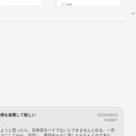
取得を改善して欲しい
2024/09/02
ることがで
kenjpn1
時の行動を
しようと思ったら、日本語モードでないとできませんと出る。一旦
ードにしてから、設定し、英語モードに戻したらなんとかできた