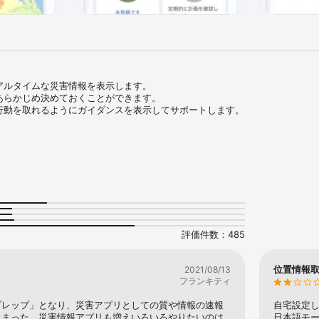
アルタイムな災害情報を表示します。

あらかじめ決めておくことができます。

行動を取れるようにガイダンスを表示してサポートします。

」機能

・噴火など、さまざまな災害情報や避難情報に対応。

イムな情報を届けます。

水情報を表示するタイムライン機能も搭載しています。

評価件数：485
の行動を支援する「アクション」機能

位置情報
2021/08/13
行動を取ればいいかをあらかじめ検討したり、避難場所や防災用品を登録す
フランキティ
場合は、事前に登録した情報に応じて避難のガイダンスを表示し、災害発生
プレップ」となり、災害アプリとしての質や情報の速報
自宅設定
しまった。災害情報アプリも増えいろいろやりたいのは
日本語モ