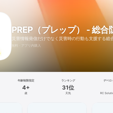
PREP（プレップ） - 総
災害情報発信だけでなく災害時の行動も支援する総
無料 · アプリ内購入
年齢制限指定
ランキング
デベロ
4+
31位
歳
天気
RC Soluti