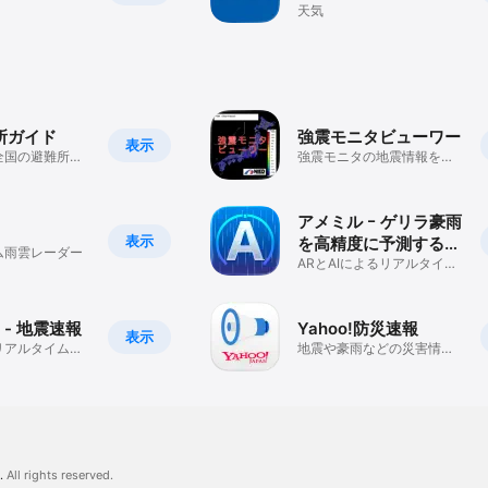
天気
所ガイド
強震モニタビューワー
表示
全国の避難所検
強震モニタの地震情報をア
ドマップ表示
プリで確認
アメミル ｰ ゲリラ豪雨
表示
を高精度に予測する雨
ム雨雲レーダー
雲レーダー
ARとAIによるリアルタイム
雨情報で防災に役立つ気象
アプリ
 - 地震速報
Yahoo!防災速報
表示
リアルタイムに
地震や豪雨などの災害情報
モニター）
を通知
.
All rights reserved.