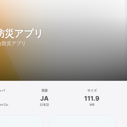
合防災アプリ
合防災アプリ
ッパ
言語
サイズ
JA
111.9
on Co.
日本語
MB