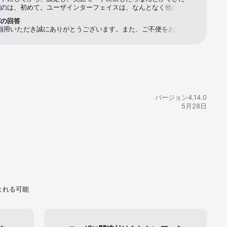
なのは、初めて。ユーザインターフェイスは、なんとなく他のもの
る
異なり使いにくい。これは、アプリの癖の違いかもしれないが、日
パの回答
族と共有で
と思った。普段accuweather使っている。これはウィジェットに
ご利用いただき誠にありがとうございます。また、ご不便をおかけし
る
いるのとユーザインタフェースがシンプルで洗練されているから。
ざいません。PREP は日本語版でのみ利用可能です。英語設定でご
だく場合は「ゆれくるコール」または多言語で災害情報を配信する
ty Tips」をご利用ください。いただいたご意見は開発チームに共有さ
きます。今後も改善を続けてまいりますので、PREPをよろしくお
します。
バージョン4.14.0
5月28日
まれる可能
20)でご
ています。
