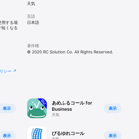
天気
ション

止すること
言語
使用する場
日本語
が短くなる
著作権
© 2020 RC Solution Co. All Rights Reserved.
リシー
あめふるコール for
表示
表示
Business
天気
びるゆれコール
表示
表示
天気