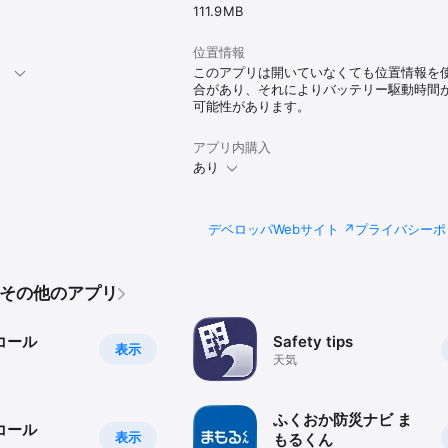
が表示されない場合

111.9 MB
App Store > 自分の Apple ID > Apple ID を表示(サインイン) > サブスクリプ
以上前に「サブスクリプションをキャンセルする」を選択すると自動更新を停
位置情報
は、有効期限の終了後の24時間以内におこなわれます。

。
このアプリは開いていなくても位置情報を
合があり、それによりバッテリー駆動時間
可能性があります。
ervice.rcsc.co.jp/prep-policy

s://www.rcsc.co.jp/privacy

アプリ内購入
あり
ble in Japanese only. If you have Yurekuru Call and prefer English, we 
 current version. 

ience and we are working hard to support English as soon as possible.
デベロッパWebサイト
プライバシーポ
Co.のその他のアプリ
コール
Safety tips
表示
天気
ふくおか防災ナビ ま
コール
表示
もるくん