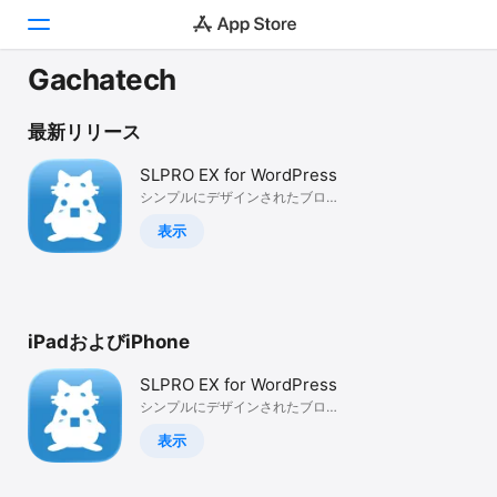
Gachatech
Today
最新リリース
ゲーム
SLPRO EX for WordPress
シンプルにデザインされたブログ
アプリ
エディタ
表示
Arcade
検索
iPadおよびiPhone
プラットフォーム
iPhone
SLPRO EX for WordPress
iPad
シンプルにデザインされたブログ
エディタ
Mac
表示
Vision