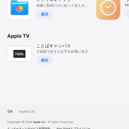
Watch
時
画像と動画だけに絞って使えるフ
ァイルアプリ
TV
表示
Apple TV
ことばキャンバス
大画面で好きな文字を綺麗に表示
表示
日本
English (US)
Copyright © 2026
Apple Inc.
All rights reserved.
インターネットサービス利用規約
App Storeとプライバシー