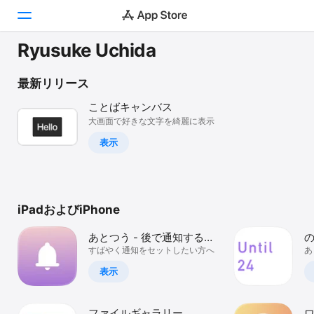
Ryusuke Uchida
Today
最新リリース
ゲーム
ことばキャンバス
大画面で好きな文字を綺麗に表示
アプリ
表示
Arcade
検索
iPadおよびiPhone
プラットフォーム
iPhone
あとつう - 後で通知するア
の
プリ
すばやく通知をセットしたい方へ
あ
iPad
表示
Mac
Vision
ファイルギャラリー