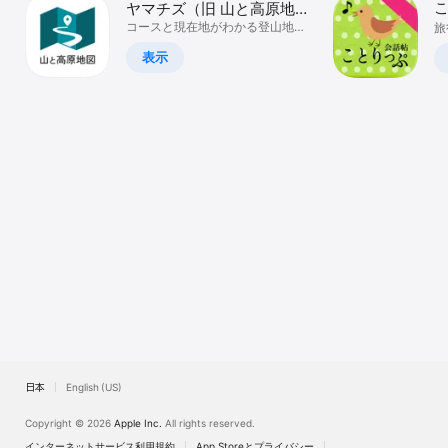
こ
ヤマチズ（旧 山と高原地
Watch
図ホーダイ）
コースと現在地がわかる登山地図
旅
アプリ
TV
表示
日本
English (US)
Copyright © 2026
Apple Inc.
All rights reserved.
インターネットサービス利用規約
App Storeとプライバシー