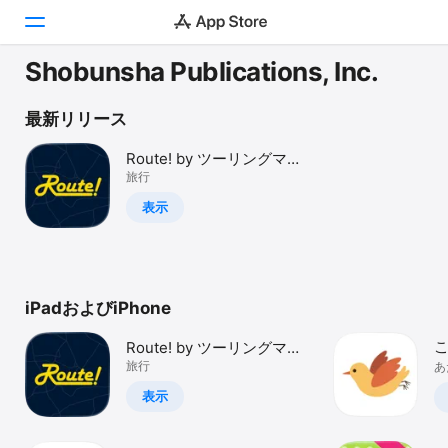
Shobunsha Publications, Inc.
Today
最新リリース
ゲーム
Route! by ツーリングマッ
プル
旅行
アプリ
表示
Arcade
検索
iPadおよびiPhone
プラットフォーム
iPhone
Route! by ツーリングマッ
iPad
プル
旅行
あ
情
Mac
表示
Vision