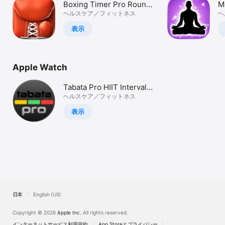
Boxing Timer Pro Round
M
Watch
Timer
ヘルスケア／フィットネス
M
ヘ
TV
表示
Apple Watch
Tabata Pro HIIT Interval
Timer
ヘルスケア／フィットネス
表示
日本
English (US)
Copyright © 2026
Apple Inc.
All rights reserved.
インターネットサービス利用規約
App Storeとプライバシー