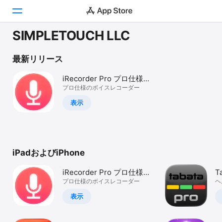
SIMPLETOUCH LLC
Today
最新リリース
ゲーム
iRecorder Pro プロ仕様の
ボイスレコーダー
プロ仕様のボイスレコーダー
アプリ
表示
Arcade
検索
iPadおよびiPhone
プラットフォーム
iPhone
iRecorder Pro プロ仕様の
Ta
iPad
ボイスレコーダー
プロ仕様のボイスレコーダー
T
ヘ
Mac
表示
Vision