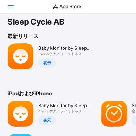
Sleep Cycle AB
Today
最新リリース
ゲーム
Baby Monitor by Sleep
Cycle
ヘルスケア／フィットネス
アプリ
表示
Arcade
検索
iPadおよびiPhone
プラットフォーム
iPhone
Baby Monitor by Sleep
S
iPad
Cycle
ヘルスケア／フィットネス
寝
&
Mac
表示
Vision