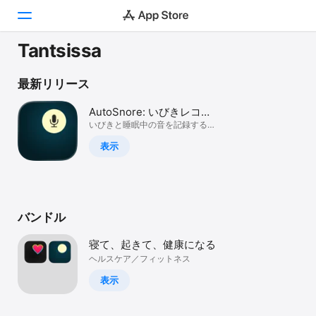
Tantsissa
Today
最新リリース
ゲーム
AutoSnore: いびきレコー
ダー
いびきと睡眠中の音を記録するト
アプリ
ラッカー
表示
Arcade
検索
バンドル
プラットフォーム
iPhone
寝て、起きて、健康になる
iPad
ヘルスケア／フィットネス
Mac
表示
Vision