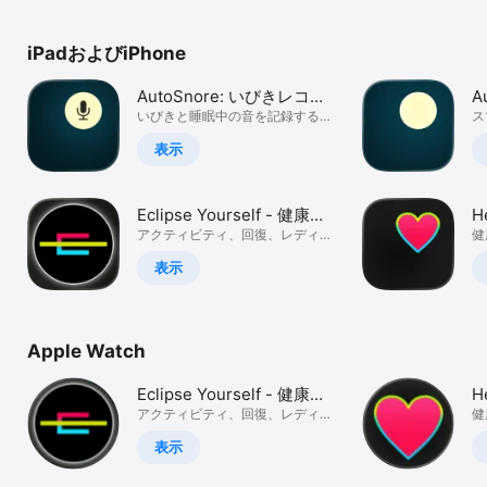
Watch
TV
iPadおよびiPhone
AutoSnore: いびきレコー
A
ダー
いびきと睡眠中の音を記録するト
W
ス
ラッカー
ク
表示
Eclipse Yourself - 健康の
H
バランスを保つ
アクティビティ、回復、レディネ
健
ス
ン
表示
Apple Watch
Eclipse Yourself - 健康の
H
バランスを保つ
アクティビティ、回復、レディネ
健
ス
ン
表示