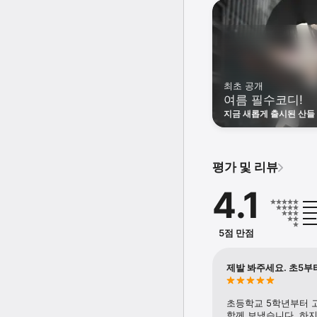
▶ 취향에 맞게 플레이하는
▶ 코인 노래방에서 끼를 
공식 카페 : https://cafe.n
문의 이메일 : freezetag_
문의 채팅 : http://pf.kak
개발자 연락처 : 070-428
최초 공개
여름 필수코디!
지금 새롭게 출시된 산들
확인해주세요!
평가 및 리뷰
4.1
5점 만점
제발 봐주세요. 초5부
초등학교 5학년부터 고
함께 보냈습니다. 하지