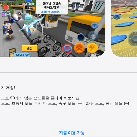
 게임!

로 50개가 넘는 모드들을 플레이 해보세요!

모드, 초능력 모드, 마피아 모드, 축구 모드, 무궁화꽃 모드, 붕괴 모드 등)

낚아서 랭킹 경쟁!

는 마이룸



제 코스튬 아이템, 부위별로 꾸며보자!

지금 이용 가능
들자
