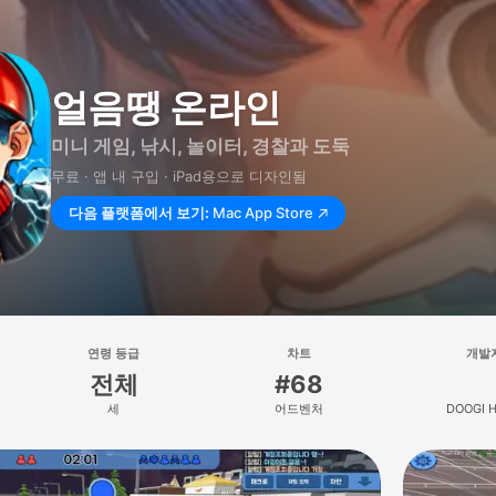
얼음땡 온라인
미니 게임, 낚시, 놀이터, 경찰과 도둑
무료 · 앱 내 구입 · iPad⁠용으로 디자인됨
다음 플랫폼에서 보기:
Mac App Store
연령 등급
차트
개발
전체
#68
세
어드벤처
DOOGI 