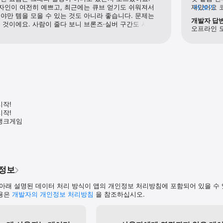
디자인이 여전히 예쁘고, 최근에는 큐브 얻기도 쉬워져서 
재밌어요 
더 보기
야만 템을 모을 수 있는 것도 아니라 좋습니다. 문제는 
랭겜 돌리기
개발자 답
 것이에요. 사람이 줄다 보니 브론즈·실버 구간도 사실상 
초등학생들
오프라인 
로 팀 밸런스가 엉망이 된 느낌입니다. 학생들이 학교에 
대부분 초딩
크에 열댓 명 정도만 있을 정도로 조용합니다. 게임 
게임이에요 
비주얼도 훌륭하지만, 홍보가 너무 부족해요. 최근 몇 달 
주력인 것들
적이 없습니다. 펫이나 라이드 같은 신규 상품보다 
참조켓어요.
입에 더 힘써주셨으면 합니다. 또한, 지금의 얼땡은 신규 
보여요. 잘
 게임이기도 합니다. 클랜이 친목 중심으로만 운영되다 
어울리고, 신규 유저에게는 차갑게 대하거나 욕설을 하는 
 좋은 게임인데, 이대로 사라지는 건 너무 아쉽습니다. 
세요.
작!

작!

랭크게임

인정보
아래 설명된 데이터 처리 방식이 앱의 개인정보 처리방침에 포함되어 있을 수
내용은
개발자의 개인정보 처리방침
을 참조하십시오.