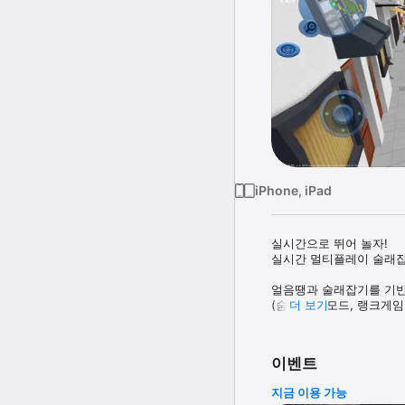
iPhone, iPad
실시간으로 뛰어 놀자!

실시간 멀티플레이 술래잡기
얼음땡과 술래잡기를 기반으
(숨바꼭질 모드, 랭크게임 
더 보기
▶ 수백 종류의 물고기를 
▶ 내 집을 마음대로 꾸미
이벤트
▶ 시즌제 랭크게임 시스템
▶ 10,000 종류의 영구
지금 이용 가능
▶ 우리 클랜을 최고로 만