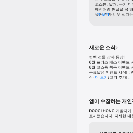
코스튬, 날개, 무기 
예전처럼 현질을 꼭 해
유저 수가 너무 적다는
더 보기
사라졌고, 통합 매칭으
있을 시간대엔 추락 랭
자체는 여전히 재밌고 
동안 신규 유저를 본 
마케팅과 신규 유저 유
유저가 적응하기 힘든
새로운 소식
보니 고인물들끼리만 
경우도 있습니다. 정말
컴백 선물 상자 등장!

제발 마케팅에 힘써주
8월 프리즈 패스 이벤트 시
8월 코스튬 획득 이벤트 시
목표달성 이벤트 시작! : 
신규 바다물고기 추가!

더 보기
신규 코스튬 추가!
앱이 수집하는 개
DOOGI HONG
개발자가 
표시했습니다. 자세한 