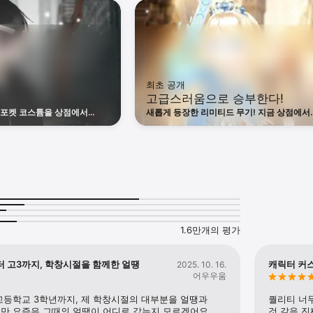
 다양한 모드들

뽐내자!

aver.com/icemobile

asia@eoaggames.com

ao.com/_uUxjpC

9-7707
최초 공개
고급스러움으로 승부한다!
 포켓 코스튬을 상점에서
새롭게 등장한 리미티드 무기! 지금 상점에서
확인해주세요!
1.6만개의 평가
터 고3까지, 학창시절을 함께한 얼땡
캐릭터 커
2025. 10. 16.
어우우움
등학교 3학년까지, 제 학창시절의 대부분을 얼땡과 
퀄리티 너무
만 요즘은 그때의 얼땡이 어디로 갔는지 모르겠어요. 
것 같음 진