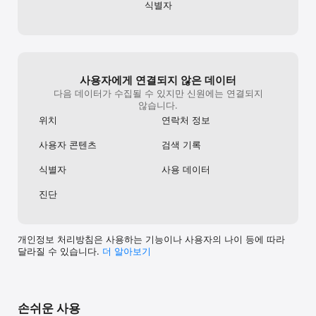
- 함께한 시간을 기록하고 이어갈 수 있는 기능 제공

식별자
● 이런 분께 추천해요

- 새로운 사람을 만나고 싶지만 처음이 부담스러운 분

- 중장년·5060 취미 모임을 찾는 분

- 동네에서 가깝게 시작할 오프라인 모임/동호회가 필요한 분

사용자에게 연결되지 않은 데이터
- “이번 수요일 저녁은 조금 다르게 보내고 싶다”는 분

다음 데이터가 수집될 수 있지만 신원에는 연결되지
않습니다.
위치
연락처 정보
다이닝과 취미 모임.

오이에서 일상에 설렘을 더해보세요.

사용자 콘텐츠
검색 기록
이용약관(EULA): https://www.apple.com/legal/internet-
식별자
사용 데이터
services/itunes/dev/stdeula/
진단
개인정보 처리방침은 사용하는 기능이나 사용자의 나이 등에 따라
달라질 수 있습니다.
더 알⁠아⁠보⁠기
손쉬운 사용