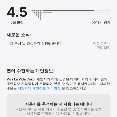
4.5
● 오이 다이닝｜관심사가 비슷한 낯선 사람과 저녁자리

수요일 저녁 7시, 그냥 오세요.

준비는 오이가 다 할께요.

5점 만점
55개의 평가
오이 다이닝은 매주 수요일 저녁 7시, 관심사가 비슷한 낯선 
사람들과 한 테이블에서 저녁 식사를 함께하는 정기 
소셜다이닝입니다.

새로운 소식
- 신청 → 초대장 확인 → 수요일 7시 방문

버그 수정 및 안정화가 진행됐습니다.
버전 2.9.15
- 장소와 안내는 전날 ‘초대장’으로 알려드려요.

7월 13일
- 처음 만남이 부담스럽지 않도록 소규모 테이블로 운영합니다.

낯선 만남은 조금 긴장되지만, 그만큼 설레기도 합니다.

오이 다이닝이 준비한 한 끼가 일상에 작은 변화가 되길 바랍니다.

앱이 수집하는 개인정보
● 오이｜취미 모임·동호회도 한 번에

Viva La Vida Corp.
개발자가 아래 설명된 데이터 처리 방식이 앱의
오이는 다이닝뿐 아니라 다양한 오프라인 취미 모임/동호회를 찾고 
개인정보 처리방침에 포함되어 있을 수 있다고 표시했습니다. 자세한
참여할 수 있는 모임 플랫폼입니다.

내용은
개발자의 개인정보 처리방침
을 참조하십시오.
가까운 지역에서, 나와 비슷한 관심사를 가진 사람들과 꾸준히 만날 
수 있어요.

사용자를 추적하는 데 사용되는 데이터
- 사교 모임, 독서 모임, 걷기/등산, 여행, 문화생활 등 다양한 취미 
다음 데이터는 다른 회사가 소유한 앱 및 웹사이트를 통해
모임

사용자를 추적하는 데 사용될 수 있습니다.
- 모임 일정 확인, 채팅, 공지까지 한 곳에서
