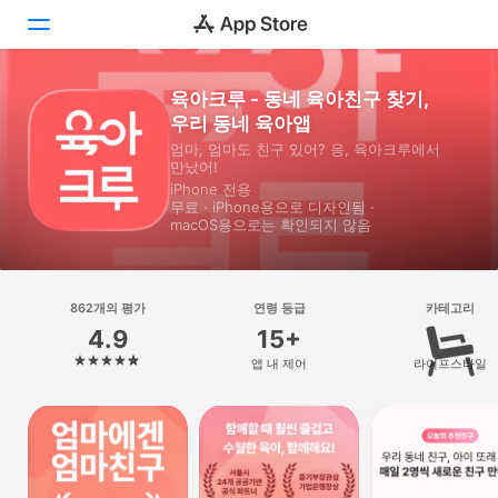
육아크루 - 동네 육아친구 찾기,
투데이
우리 동네 육아앱
엄마, 엄마도 친구 있어? 응, 육아크루에서
게임
만났어!
iPhone 전용
앱
무료 · iPhone⁠용으로 디자인됨 ·
macOS⁠용으로는 확인되지 않음
Arcade
검색
862개의 평가
연령 등급
카테고리
4.9
15+
플랫폼
앱 내 제어
라이프스타일
iPhone
iPad
Mac
Vision