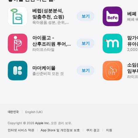
베럽(성분분석,
베페
보기
맞춤추천, 쇼핑)
베페 
육아용품 성분, 순위,
최저가 쇼핑
아이품고 -
맘가
보기
산후조리원 투어,
유아
예약 및
라이프스타일
분석,
2,0
한눈에
육아용품쇼핑까지
소임(s
마더케이몰
보기
임부
출산준비의 모든 것
언더
라이
대한민국
English (UK)
Copyright © 2026
Apple Inc.
모든 권리 보유.
인터넷 서비스 약관
App Store 및 개인정보 보호
쿠키 경고
지원