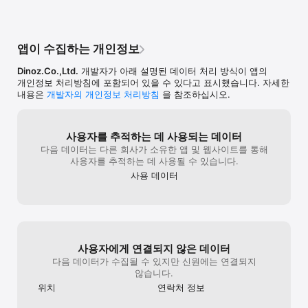
- 말하지 않아도 엄마들끼리는 통하는 게 있으니까! 동네 산책모임, 
바라봅니다. 감사합니다 🙌 - 팀 육아크루 
드림
취미 모임, 공동육아 모임을 직접 만들고 참여해요.

드림
- 자기계발, 스터디, 재테크, 카페, 맛집 투어, 운동 인증, 독서, 
엄마표 영어, 미라클모닝, 번개, 동호회, 러닝 크루, 외국어 공부, 
앱이 수집하는 개인정보
등산, 챌린지 등 엄마들의 소모임!

- 워킹맘 모임, 전업맘 모임, 프리랜서 모임, 육아휴직 모임, 20대 맘, 
Dinoz.Co.,Ltd.
개발자가 아래 설명된 데이터 처리 방식이 앱의
30대 맘, 40대 맘, 쌍둥이 모임, 지역별 육아 모임 모두 
개인정보 처리방침에 포함되어 있을 수 있다고 표시했습니다. 자세한
육아크루에서 만나요. 

내용은
개발자의 개인정보 처리방침
을 참조하십시오.
● 크루톡 - 동네 정보

사용자를 추적하는 데 사용되는 데이터
- 우리 동네 소아과, 어린이집, 육아종합지원센터, 어린이 도서관, 
다음 데이터는 다른 회사가 소유한 앱 및 웹사이트를 통해
보건소, 산후도우미, 유모차 산책 코스부터 내가 사는 지역의 출산 
사용자를 추적하는 데 사용될 수 있습니다.
및 육아 지원금 정보까지

사용 데이터
- 선배 육아맘들이 알려주는 육아정보, 육아꿀팁도 한가득! 

- 우리 동네 크루끼리 실시간으로 육아소통해요.

● 커리어톡 

사용자에게 연결되지 않은 데이터
- 육아맘에게 적합한 재택근무, 유연근무, 파트타임 프리랜서 공고를 
모았어요! 

다음 데이터가 수집될 수 있지만 신원에는 연결되지
- 육아크루의 엄마 멤버들이 1차 검증한 채용 공고, 일자리 
않습니다.
포지션들을 확인해 보세요.

위치
연락처 정보
- 육아와 병행할 수 있는 일자리, 동네에서 도보로 촐퇴근 가능한 
일자리를 모았어요.
