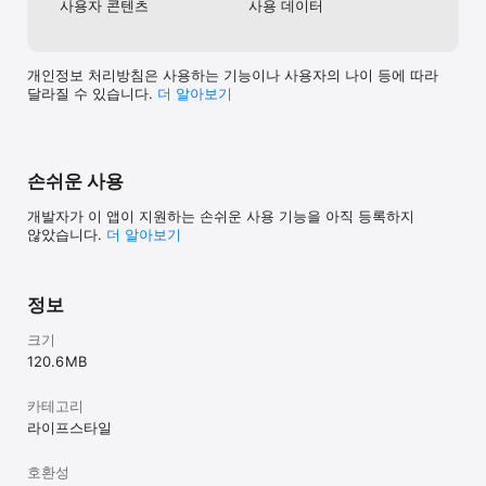
사용자 콘텐츠
사용 데이터
[이런 엄마들에게 육아크루를 추천해요]

개인정보 처리방침은 사용하는 기능이나 사용자의 나이 등에 따라
- 베이비타임(BabyTime),임신+, 베이비빌리, 마미톡, 280days, 
달라질 수 있습니다.
더 알⁠아⁠보⁠기
맘맘, 세이베베 등 비슷한 출산시기의 엄마들과 소통하고 싶을 때

- 그로잉맘, 넴유베, 놀이의발견, 동네맘, 솜키즈,베베메모,Baby 
Daybook,Huckleberry 등 개월수에 맞는 육아정보가 궁금할 때

- 똑닥, 맘스다이어리, 바뱌, 베이비핫딜, 보리보리, 열나요, 우아띵, 
손쉬운 사용
육아특가, 육아일기, 알잠, 맘가이드 등 육아에 유용한 정보가 
필요할 때

개발자가 이 앱이 지원하는 손쉬운 사용 기능을 아직 등록하지
- 자라나다, 차이의 놀이, 크라잉베베, EBS 육아학교, 아이사랑, 
않았습니다.
더 알아보기
육아종합지원센터, 아이친구, 애기야가자 등 오늘 아이랑 뭐하지? 
고민될 때 

- 맘스홀릭, 맘이베베, 맘카페, 네이버카페, 다음카페, 네이버블로그, 
네이버밴드, 오픈채팅 등 같은 동네 엄마들끼리 모여있는 
정보
커뮤니티를 찾을 때 

크기
120.6 MB
엄마가 엄마를 응원하는 커뮤니티, 같은 동네 엄마들끼리 모이는 
커뮤니티, 육아크루.

재미있는 콘텐츠로 공동육아하고, 엄마도 아이도 친구가 되는 시간.

카테고리
우리, 동네에서 육아친구 해요! 

라이프스타일
호환성