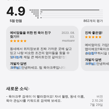
"동네 공원 유모차 산책해요!" "놀이터 같이 가요!" "공동육아해요!"

4.9
임신과 출산, 그리고 육아의 여정을 함께할 동네 친구를 만나세요. 

엄마들이 추천하는 우리 동네 육아앱, ‘육아크루’

5점 만점
862개의 평가
[육아크루의 주요 기능을 소개합니다!]

● 짝크루

예비맘들을 위한 찐 육아 친구
진짜 좋은앱!
2023. 08.
- 육아 짝꿍, 육아 절친, 동네 친구! 엄마도 아이도 가까이 사는 동네 
찾기!!!
03.
친구가 생겨요.  

msotoanr
- 사는 곳, 자녀 개월 수, 자녀 성별, 엄마 나이, 직업 상태 등 육아 
예비엄마도 가입할
상황이 비슷한 동네 육아친구를 무료로 연결해 드려요!

동네에서 위치정보로 진짜 가까운 곳에 살고 
앱이에요!!육아크
- 조리원 동기, 육아 동지가 없다면? 육아크루에서 짝크루를 만나 
있고 나랑 비슷한 조건의 엄마들을 찾을 수 
승승장구하시길 응
더 보기
보세요.

있다는게 제일 큰 메리트인것 같아요!정말 맘 
더 보기
수 있게 더 많은
개발자 답변
잘 맞는 육친 사귈 수 있을 것 같아 기대가 
올수도 있고 여러
개발자 답변
크루님, 안녕하세
더 보기
됩니당😎카페같은 곳이 아니라 앱이라 더 
우리잖아요~ 우리
크루님, 안녕하세요. 팀 육아크루입니다. 
더 보기
소중한 후기 감사
● 원데이크루

직관적이고 편리해서 좋더라구요ㅎㅎ 여러 
화이팅!
소중한 후기 감사합니다. 육아 정보는 참 
다양하고, 그 중
- 오늘 아이랑 뭐하지? 원데이크루 해요! 

수고를 덜어줘서 좋아요👍
다양하고, 그 중에서 육아친구끼리 나눌 수 
있는 정보가 꼭 필
- 우리 동네 키즈룸, 키즈풀, 키즈카페를 육아크루 특가로 예약해요.

있는 정보가 꼭 필요할 때가 있는 것 같습니다. 
육아크루도 엄마 
- 육아법 강의, 플리마켓, 쿠킹 클래스 등 원데이 프로그램에 
육아크루도 엄마 에디터가 큐레이션한 
육아정보,'크루레
참여해요. 

새로운 소식
육아정보,'크루레터' 전문가의 육아정보, 
'엑스퍼트크루' 
- 육아크루 단독 육아용품 핫딜과 체험단! 크루 할인가로 구매하는 
'엑스퍼트크루' 등으로 더 유용한 육아 정보를 
전달해 보겠습니다
국민 출산템, 육아템

- 육아크루 검색이 더 빨라졌어요! 자녀 월령, 동네 이름, 
전달해 보겠습니다. 오늘도 아이와 함께 
버전
즐거운 하루 되시
육아 관심사를 키워드로 검색해 보세요.
즐거운 하루 되시길 바라며, 육아크루의 육아 
2.10.26
친구 연결 서비스,
친구 연결 서비스, 육아 정보, 육아 모임, 
7월 29일
프로그램이 행복한
● 자유모임

프로그램이 행복한 육아 일상에 도움이 되길 
바라봅니다. 감사합