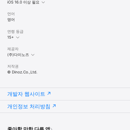
iOS 16.0 이상 필요
[육아크루가 더 궁금하다면?]

- 공식 홈페이지 : yugacrew.com

언어
- 공식 인스타그램 : @yugacrew.official

영어
연령 등급
15+
[육아크루에게 전달할 이야기가 있으시다면?]

- 육아크루 앱 내 “마이페이지 > 문의하기”

- 대표 이메일: help@yugacrew.com

제공자
- 개발자 이메일 : help@yugacrew.com

(주)다이노즈
- 개발자 연락처 : 서울시 강남구

- 정보 및 계정 삭제 문의 : 
저작권
https://forms.gle/Q9rkUnS2BbtFE2sQ6
© Dinoz.Co.,Ltd.
개발자 웹사이트
개인정보 처리방침
좋아할 만한 다른 앱