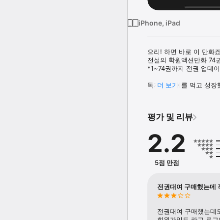
iPhone, iPad
으리! 하면 바로 이 만화죠!
전설의 학원액션만화 74권
*1~74권까지 전권 업데이
독자는 나이를 먹고 성장했
더 보기
추억의 한 페이지를 넘겨보세
있습니다.

평가 및 리뷰
‘짱’은 1996년 만화잡지
연재해온 대한민국 최고의 
2.2
장본인 이기도 합니다. 정
다양한 캐릭터 설정으로 그
*****************

5점 만점
**문제가 생겼을 경우에는
앱내 문의하기: 메뉴 > 문
전권대여 구매했는데 
◎ 이 앱이 제공하는 컨텐
◎ 이 앱은 북잼에서 제
전권대여 구매했는데도
회원가입도 라고 로그