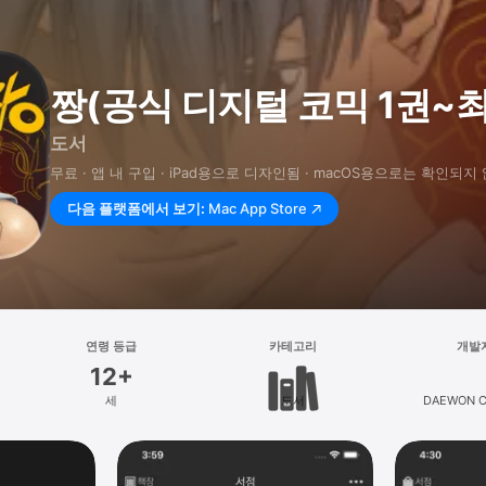
짱(공식 디지털 코믹 1권~
도서
무료 · 앱 내 구입 · iPad⁠용으로 디자인됨 · macOS⁠용으로는 확인되지
다음 플랫폼에서 보기:
Mac App Store
연령 등급
카테고리
개발
12+
세
도서
DAEWON C. 