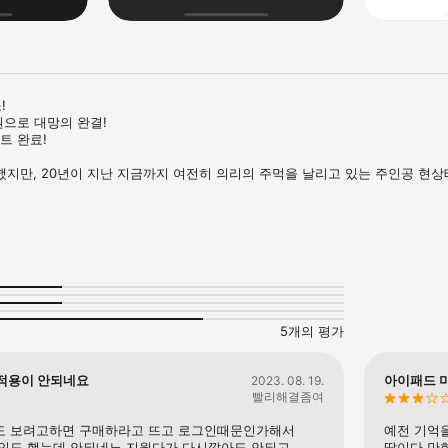
 

으로 대망의 완결!

트 완료!

지만, 20년이 지난 지금까지 여전히 의리의 주먹을 날리고 있는 주인공 현상태
요! 1996년의 ‘짱’부터 2014년 완결의 ‘짱’까지 그 모든 감동을 한번에 느낄 
 코믹챔프에 연재를 시작해 2014년 74권으로 대망의 완결을 맞았습니다. 20년에
베스트셀러 만화 중 하나 입니다. 지금은 일반화된 ‘짱’이란 단어를 처음 유행
의감 넘치는 고교생 현상태의 뜨거운 우정과 성장을 뛰어난 연출력과 속도감 있
려낸 학원 액션만화의 대표작 입니다.

5개의 평가
?

의하기 이용

적용이 안되네요
아이패드 미
2023. 08. 19.
빨리해결좀여
츠에 대한 모든 권리는 대원씨아이(주)에 있습니다. 

작되었습니다.
 보려고하면 구매하라고 뜨고 로그인때문인가해서 
예전 기억
인도 했는데 안되네뇨 지웠다가 다시깔아도 안되고
딱이다.만화