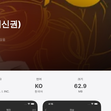
최신권)
 않음
자
언어
크기
KO
62.9
I. INC.
한국어
MB