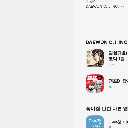
제공자
DAEWON C. I. INC.
DAEWON C. I. I
열혈강호(
코믹 1권
도서
챔프D-잡
도서
좋아할 만한 다른 앱
과수철 이
도서