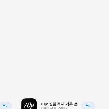
10p: 심플 독서 기록 앱
보기
보기
하루에 책 딱 10쪽만