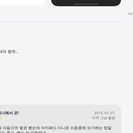
와 함께 
수 
 걸쳐 
시킨 
는 액션, 
니에서 굿!
2013. 01. 07.
아주 그냥 좋음
을 더듬으며 몇권 봤는데 아이패드 미니로 이동중에 보기에는 정말 
도 좋고, 앱도 잘 만들었네