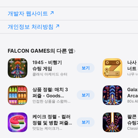
개발자 웹사이트
개인정보 처리방침
FALCON GAMES의 다른 앱
1945 - 비행기
나사 
보기
슈팅 게임
너트 
클래식 아케이드 슈터
나무 
게임
상품 정렬: 매치 3
Gala
보기
퍼즐 - Goods
Arc
Sorting
인접한 상품을 스왑하고
80s A
재배열하여 개의 매치를
Galax
만드세요
케이크 정렬 - 컬러
팔콘
보기
정렬 및 병합 퍼즐
슈팅
게임
맛있는 케이크가
Class
완성되었습니다.
Shoot