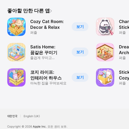
좋아할 만한 다른 앱
Cozy Cat Room:
Char
보기
Decor & Relax
Stic
퍼즐
퍼즐
Satis Home:
Dre
보기
꿈같은 꾸미기
Arch
즐겁게 꾸미고
퍼즐
힐링하세요
코지 라이프:
Stic
보기
인테리어 하우스
Coz
아늑한 집을 꾸며보세요
퍼즐
대한민국
English (UK)
Copyright © 2026
Apple Inc.
모든 권리 보유.