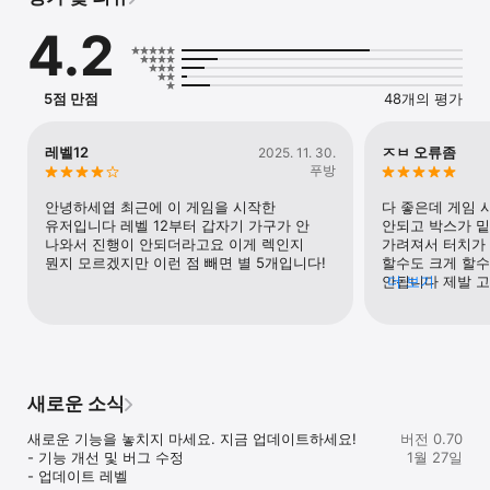
있으며, 그 장소를 찾아내는 것이 당신의 임무입니다.

4.2
부드러운 그래픽, 은은한 배경 음악, 세심히 설계된 인터페이스 
덕분에 포근한 방은 바쁜 일상에 평온한 쉼표를 제공합니다. 
스트레스 제로, 서두름 제로—오직 당신과 물건들, 그리고 그것들을 
5점 만점
48개의 평가
정리하는 템포만이 있습니다.

정리하는 동안 당신은 집의 조용한 안락함을 느끼게 될 것입니다—
레벨12
ㅈㅂ 오류좀
2025. 11. 30.
모든 것이 제자리에 딱 맞는 공간, 그리고 작은 장식 하나하나가 
푸방
이야기를 들려주는 곳입니다.

안녕하세엽 최근에 이 게임을 시작한 
다 좋은데 게임 
포근한 방을 사랑하게 될 이유:

유저입니다 레벨 12부터 갑자기 가구가 안 
안되고 박스가 밑
나와서 진행이 안되더라고요 이게 렉인지 
가려져서 터치가 
- 마인드풀 플레이 – 천천히, 여유를 가지고 하나씩 상자를 열고 
뭔지 모르겠지만 이런 점 빼면 별 5개입니다!
할수도 크게 할수
정리하면서 마음의 평화를 느껴보세요.

안됩니다 제발 고
더 보기
- 물건이 전하는 이야기 – 평범한 사물을 통해 조용하고 감동적인 
이래요
삶의 여정을 발견할 수 있습니다.

- 따뜻하고 포근한 세계 – 부드러운 조명, 편안한 음악, 그리고 
매력적인 디테일이 진정한 휴식을 선사합니다.

- 장식의 기쁨 – 물건 하나씩 배치하며 공간의 조화를 만들어내는 
깊은 만족감을 느껴보세요.

새로운 소식
깊게 숨 쉬고 상자를 열기 시작하세요—작은 순간들 속에서 평화를 
새로운 기능을 놓치지 마세요. 지금 업데이트하세요!

버전 0.70
찾아보길 바랍니다.
- 기능 개선 및 버그 수정

1월 27일
- 업데이트 레벨