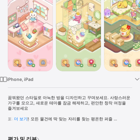
Watch
TV
iPhone, iPad
꿈꿔왔던 스타일로 아늑한 방을 디자인하고 꾸며보세요. 사랑스러운 
가구를 모으고, 새로운 테마를 잠금 해제하고, 편안한 창작 여정을 
즐겨보세요

포근한 방은 모든 물건에 딱 맞는 자리를 찾는 평온한 퍼즐 
더 보기
게임입니다—그리고 그 안에 숨은 고요한 기쁨을 경험할 수 
있습니다.

방 하나씩, 상자를 하나씩 열고, 물건을 적절한 위치에 놓아주세요. 
평가 및 리뷰
아늑한 구석부터 일상적인 선반까지, 모든 물건에는 제자리가 