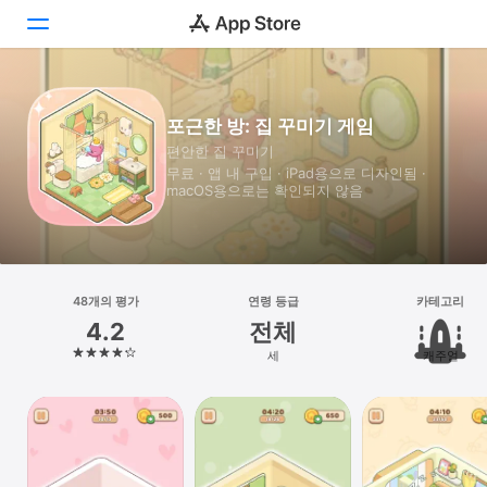
투데이
포근한 방: 집 꾸미기 게임
편안한 집 꾸미기
게임
무료 · 앱 내 구입 · iPad⁠용으로 디자인됨 ·
macOS⁠용으로는 확인되지 않음
앱
Arcade
검색
48개의 평가
연령 등급
카테고리
4.2
전체
플랫폼
세
캐주얼
iPhone
iPad
Mac
Vision