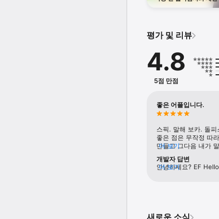
공항에서도 자신 있게 대
수상 경력 있는 언어 학습 
2024년 App Store A
평가 및 리뷰
당신의 인생에 필요한 영어
4.8
직장에서:

설득력 있는 프레젠테이션
전문적인 이메일 작성

5점 만점
해외 파트너와의 협상

글로벌 커뮤니케이션 자신
좋은 어플입니다.
학교에서:

대학 면접 완벽 대비

수업 참여 및 발표 능력 강
스픽. 말해 보카. 돌피
복잡한 주제도 명확하게 표
좋은 점은 무작정 따라
국제 학계에서의 활동 준비
만들고 그다음 내가 말
더 보기
어떤 문장이 들어가는 
여행 중에:

개발자 답변
습관이 되는 게 느껴집
새로운 도시를 자유롭게 탐
안녕하세요? EF He
더 보기
없다는 것을 이 앱으
다양한 문화와의 소통

정말 큰 힘이 되는 피
어색한 상황도 자연스럽게
위해 늘 노력하고 있습
불안감을 설레임으로 바꾸
있으니까요, 혹시 제안 
연락해주시기 바랍니다.
지금 바로 영어 학습 여정
EF Hello를 다운로드하
새로운 소식