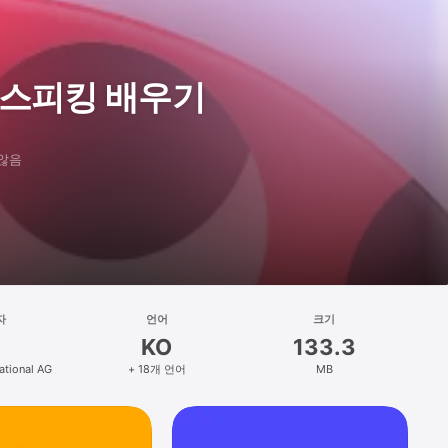
화로 스피킹 배우기
 않음
자
언어
크기
KO
133.3
ational AG
+ 18개 언어
MB