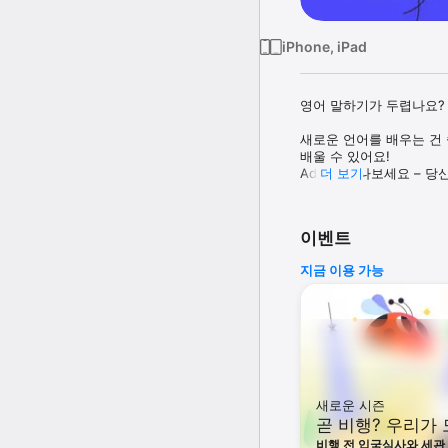
iPhone, iPad
영어 말하기가 두렵나요? 
새로운 언어를 배우는 건 쉽
배울 수 있어요!

Addi를 만나보세요 – 당
더 보기
있어요. 일상에서 바로 쓸
EF Hello와 함께라면, 
이벤트
개인 맞춤형 AI 튜터

지금 이용 가능
항상 친절하고 날 기다려주는
바쁜 일상 속, 효과적인 5
출퇴근길, 쉬는 시간, 자기
나에게 딱 맞춘 학습 코스

취업 면접, 유학 준비, 가
새로운 시즌
혁신적인 학습 기술 도입

곧 비행? 우리가
발음 코치, 문법 체크, 몰
교실, 해외 여행까지 모든
비행 전 입국심사와 세관