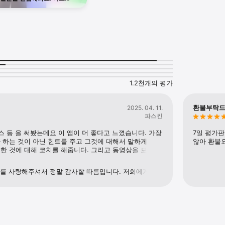
화하는 여행 영어를 익혀봐요!
앱

ward 수상, 평점 4.9점! EF Hello는 60년 이상 언어 교육을 해온 EF의 전문성을 
를 완성하세요!



1.2천개의 평가
감

환불부탁
2025. 04. 11.
파스킨
화

스 등 을 써봤는데요 이 앱이 더 좋다고 느꼈습니다. 가장 
7일 평가
현

 하는 것이 아닌 힌트를 주고 그것에 대해서 말하게 
않아 환불


한 것에 대해 코치를 해줍니다. 그리고 동영상을 보면서 
게 자연스러운 문장이 되는지 찾다 보면 점점 더 영어가 
니다. 초보자도 자신감만 있으면 두려워할 필요가 
험

llo를 사랑해주셔서 정말 감사할 따름입니다. 저희에게 
로 느끼고 있습니다
드백입니다! 저희 EF 팀은 앱을 더 놀랍게 발전시키기 


니다. 고객님들의 귀한 의견을 항상 기다리고 
는 힘

사항이 있으시면 언제든지 efhello@ef.com으로 
 EF Hello 커뮤니티의 일원이 되어 주셔서 감사합니다!
을 시작해보세요!

고, 나의 인생을 바꿀 유창한 실력을 위해 떠나보세요. 매일 단 5분으로, 작지만 