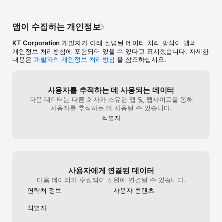
부과될 수 있습니다.

참고 응대하는 거 다 티나더라고요.. 여러모로 
감사합니다.
앱 후처리가 별로입니다. 앱을 편하게 쓰는 
※ 기타 궁금하신 점이나 건의사항은 ktauth@ktsmap.com으로 
것보다 고객센터부터 제대로 해두시는 게 
앱이 수집하는 개인정보
문의주시면 빠르고 정확한 답변 드릴 수 있도록 하겠습니다.

좋을 것 같습니다. 혜택을 받았을 때 그 혜택에 
문제가 생기면 물어볼 수 있는 길이 너무 
KT Corporation
개발자가 아래 설명된 데이터 처리 방식이 앱의
[PASS의 접근 권한 항목 및 필요 사유]

불편합니다. 불만사항 노출 안되게 1:1문의로 
개인정보 처리방침에 포함되어 있을 수 있다고 표시했습니다. 자세한
1.선택적 접근 권한

해두셨으면 답변이라도 빨리 해주시거나 따로 
내용은
개발자의 개인정보 처리방침
을 참조하십시오.
#Face ID : Face ID 인증 시 사용합니다.

고객센터 번호라도 주셨으면 이렇게까지 화 
#카메라 : QR코드로 인증 및 운전면허증 등록, 운전면허증/
안냈을 겁니다. 통신사 1:1문의, 
주민등록증 안면인증 등록 시, 신분증 검증 시, PASS지갑 프로필 
통신사고객센터 통화, 패스앱 1:1문의, 
설정 및 증명서 이용 시, 펫케어 슬개골 탈구 검사 시, 오피스도우미 
kt고객센터 통화에 거쳐 겨우 다른 곳으로 
사용자를 추적하는 데 사용되는 데이터
문서 작성 시 사용됩니다.

연결해서 알아냈어요... 웰컴이벤트 2천원 
다음 데이터는 다른 회사가 소유한 앱 및 웹사이트를 통해
#사진 : 발행된 전자영수증 저장, 펫상조 가입 증명서 저장 시, 
쿠폰 하나에 이렇게 힘들게 할 줄 알았으면 
사용자를 추적하는 데 사용될 수 있습니다.
오피스도우미 문서 작성, 마인드케어 컨텐츠 저장 시 사용됩니다.

혜택 준다고 해도 이용 못할 것 같습니다.
식별자
#위치정보: 운전면허증 확인증 전송 시 기기의 위치 확인, 펫세권 
위치 기반 주변 반려동물 출입 장소 조회 시 사용됩니다.

휴대폰의 “설정>개인정보보호>카메라, 위치서비스”에서 PASS의 
권한 변경이 가능합니다.

#알림 : Push 발송을 위해 필요합니다. 

#연락처 : PASS지갑 증명서 만들기 시 수신자 이름 및 전화번호 
사용자에게 연결된 데이터
입력, PASS머니 기프트샵 선물하기 기능 이용 시 사용됩니다.

#건강 및 피트니스 : 헬스케어 기능에 건강(Health) 앱의 걸음 수 
다음 데이터가 수집되어 신원에 연결될 수 있습니다.
데이터를 불러와 사용됩니다.

연락처 정보
사용자 콘텐츠
#마이크 : 오피스도우미 문서 작성 시, 톡트임 영어 학습 중 사용자의 
발음을 녹음하는데 사용됩니다.

식별자
#음성 인식 : 톡트임 영어 학습 중 사용자의 발음을 인식하고 
피드백을 제공하는 데 사용됩니다.
