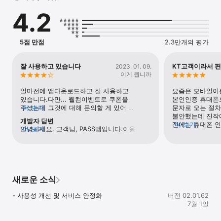
※ 휴대폰 본인확인이 가능한 외국인 및 법인명의 본인확인 서비스에 
4.2
가입한 법인고객도 이용 가능합니다.

(단, 만 19세 및 법인명의 휴대폰은 휴대폰 소액결제 이용불가)

[주요 기능]

5점 만점
2.3만개의 평가
- 간편본인확인: PASS에 등록한 PIN 6자리, 지문, Face ID로 스미싱 
걱정 없이 안전하게 휴대폰인증 하세요.

- 휴대폰 결제: 휴대폰 결제내역 조회와 바코드 결제를 사용할 수 
잘 사용하고 있습니다
KT고객이라서 
2023. 01. 09.
있습니다.

이게.뭡니까
- 운전면허증 모바일 확인서비스: 운전면허증이 내 휴대폰 속으로, 
실물 운전면허 정보를 PASS에 등록할 수 있습니다.

얼마전에 앱다운로드하고 잘 사용하고 
요즘은 모바일이든
- 주민등록증 모바일 확인서비스: 실물 주민등록증 없이도 
있습니다.다만... 웰컴이벤트로 쿠폰을 
본인인증 휴대폰
주민등록증에 수록된 정보를 PASS에서 확인 할 수 있습니다.

주셨는데 그것에 대해 문의할 게 있어 
더 보기
문자로 오는 절차
- PASS 인증서: 전자서명인증사업권을 획득한 인증서로 더 
혜택안내로 온 전화번호가 없어져 참 
불안했는데 진작에 
개발자 답변
안전하게, 더 간편하게 사용할 수 있습니다.

난감했네요. 앱 고객센터 전화번호도 아예 
전에는 휴대폰 인
더 보기
안녕하세요. 고객님, PASS앱입니다.이용에 
더 보기
- 금융상품 : 대출, 카드, 보험, 예적금 상품까지 다양한 금융상품 
없어서 물어볼 수 있는 곳은 1:1문의뿐인데 
또해야돼'하고 한
불편을 드려 죄송합니다.고객님께서 불편해 
정보를 제공합니다.

답변은 아직도 없고요. 남긴 문의글 삭제도 
믿을 수 있고 간
하시는 부분에 대해서 의견을 적극 수렴하여 
- 대출비교 : 내 조건에 맞는 대출상품 금리와 한도를 간편하게 
안되고 덩그러니 제 글만 올라와 있네요. 결국 
맘도 몸도 편하해
해결될 수 있도록 노력하겠습니다. 현재 
비교할 수 있습니다. (신용, 주택 담보, 자동차 담보)

구글에서 패스앱 검색후 케이티고객센터에 
귀찮아서 망설였는
서비스에서 불편을 드린 점 양해 바라오며 
걸었는데 계속 설명을 해도 다른곳에 
생길 귀찮고 불안
더욱 편리하고 안정된 서비스 제공을 위해 
[유의사항]

물어보라 하시길래 그건 이미 해서 여기에다 
있어서 좋습니당!!
새로운 소식
끊임없이 고민하고 노력하겠습니다.추가로 앱 
- 패드류/스마트폰 보조기기/WiFi Only 단말에서는 서비스를 
물어본다고 했고 쿠폰설명하미 
사용 중 불편사항 및 개선의견이 있으시면 
지원하지 않습니다.

재작년쿠폰이벤트 이야기를 하시고...
- 사용성 개선 및 서비스 안정화
버전 02.01.62
언제든지 메일 부탁 드리겠습니다. [PASS앱 
- 3G/LTE 환경에서 앱 설치 및 실행 시 요금제에 따라 데이터 
응대하시는 상담사님도 고충이 많겠지만 저도 
7월 1일
고객센터: ktauth@ktsmap.com]고객님들의 
통화료가 차감 또는 부과될 수 있습니다.

답답한데 조곤조곤 설명 다 했는데...
의견에 귀 기울여 더 나은 서비스를 제공해 
- 해외에서 이용 시 WiFi 환경이 아니라면 데이터 로밍 요금이 
친절하려고 노력하시는데 본인도 짜증나는데 
드릴 수 있도록 최선을 다하겠습니다. 