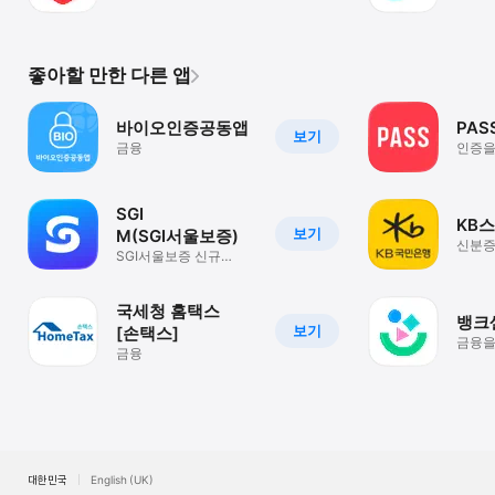
좋아할 만한 다른 앱
바이오인증공동앱
PASS
보기
금융
인증을
PASS
SGI
KB
보기
M(SGI서울보증)
신분증
SGI서울보증 신규
되는 
애플리케이션(App)
국세청 홈택스
뱅크
보기
[손택스]
금융을
금융
자산
대한민국
English (UK)