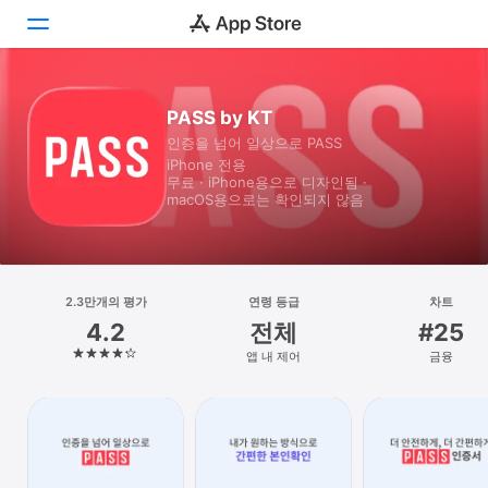
투데이
PASS by KT
인증을 넘어 일상으로 PASS
게임
iPhone 전용
무료 · iPhone⁠용으로 디자인됨 ·
앱
macOS⁠용으로는 확인되지 않음
Arcade
검색
2.3만개의 평가
연령 등급
차트
4.2
전체
#25
플랫폼
앱 내 제어
금융
iPhone
iPad
Mac
Vision