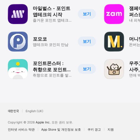
마일벌스 - 포인트
잼페이
보기
앱테크의 시작
퍼스
즐거운 포인트 앱테크와
진단
내 피
함께 하는 풍족한 경제
보고 
생활
포모코
머니
보기
앱테크와 코인의 만남
돈버는
어플 
포인트몬스터 :
우주
보기
취향으로 포인트를
사주,
쌓는 미션 리워드
취향으로 포인트를 쌓는
사주
연애 
미션 리워드 앱
사주로
앱
어떨까
대한민국
English (UK)
Copyright © 2026
Apple Inc.
모든 권리 보유.
인터넷 서비스 약관
App Store 및 개인정보 보호
쿠키 경고
지원