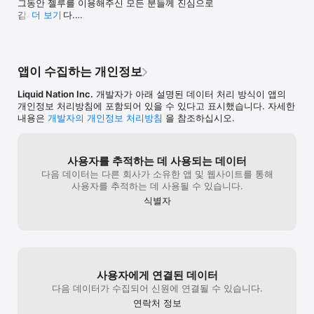
그동안 젤루를 이용해주신 모든 분들께 진심으로 
앱 가입 진행이 불가하신 점 진심으로 
죄송하다는 말씀을
감사드립니다.

죄송하다는 말씀을 드립니다. 소중한 리뷰 
더 보기
남겨주셔서 감사합
남겨주셔서 감사합니다! :)
젤루는 어려운 운영 환경을 종합적으로 고려한 끝에, 더 
이상 서비스를 지속하기 어렵다는 판단을 하게 
되었습니다.

앱이 수집하는 개인정보
많은 고민 끝에 현재의 서비스를 마무리하고, 새로운 
Liquid Nation Inc.
개발자가 아래 설명된 데이터 처리 방식이 앱의
방향을 준비하기로 결정했습니다.

개인정보 처리방침에 포함되어 있을 수 있다고 표시했습니다. 자세한
내용은
개발자의 개인정보 처리방침
을 참조하십시오.
젤루를 아껴주시고 함께해주신 모든 분들께 진심으로 
감사드리며, 이 시간을 바탕으로 더 나은 모습의 서비스로 
다시 찾아뵐 수 있도록 준비하겠습니다.

사용자를 추적하는 데 사용되는 데이터
다음 데이터는 다른 회사가 소유한 앱 및 웹사이트를 통해
그동안 젤루와 함께해주셔서 진심으로 감사드립니다.
사용자를 추적하는 데 사용될 수 있습니다.
식별자
사용자에게 연결된 데이터
다음 데이터가 수집되어 신원에 연결될 수 있습니다.
연락처 정보