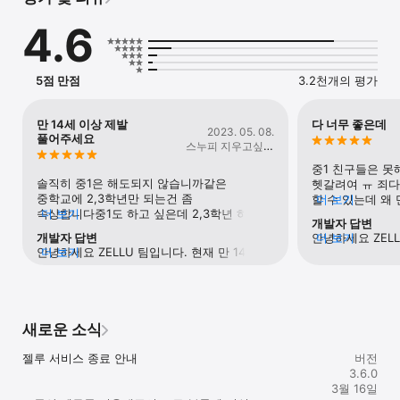
4.6
"우리 학교에서 이성에게 제일 인기가 많을 것 같은 사람은?"

ZELLU에서 우리 학교 인기 투표가 진행 중이에요!

친구들과 익명 투표를 주고 받으며 누가 나를 좋아하는지 지금 
5점 만점
3.2천개의 평가
확인해 보세요.

"모든 이가 하찮다고 무시하지만, 사실 시고르자브종에게는 특별한 
만 14세 이상 제발
다 너무 좋은데
2023. 05. 08.
능력이 있습니다."

풀어주세요
스누피 지우고싶은
대
가끔 힐링이 필요할 땐 시고르자브종의 특별한 능력을 확인해 
중1 친구들은 못
보세요!

솔직히 중1은 해도되지 않습니까같은 
헷갈려여 ㅠ 죄다
미션을 클리어 할 때마다 스토리 카드를 수집할 수 있습니다. 
중학교에 2,3학년만 되는건 좀 
할 수 있는데 왜 만
더 보기
시고르자브종과 부하들의 기구한 인생 스토리 카드를 모두 모아 
속상합니다중1도 하고 싶은데 2,3학년 하는거 
더 보기
선택하고 한시간 
개발자 답변
보세요.
보면 부럽잖아요아마 어떤 사람은 1학년인데 
떨어져요ㅠㅠ 30
개발자 답변
안녕하세요 ZELL
더 보기
2학년으로 해서 할수도 있겠네요그럴빠엔 걍 
진짜 에바.... 
안녕하세요 ZELLU 팀입니다. 현재 만 14세 
더 보기
미만이신 아동/청소
중1은 해주시면..부탁합니다!!
미만이신 아동/청소년의 경우, '만 14세 미만 
아동의 개인정보 
아동의 개인정보 보호'에 대한 개인정보 
보호법에 의거하여
보호법에 의거하여, 법정대리인(부모님, 
보호자)의 동의가
보호자)의 동의가 반드시 있어야 인터넷 
사이트/앱 서비스
새로운 소식
사이트/앱 서비스 등에 회원 가입을 진행하실 
수 있습니다. 하지
수 있습니다. 하지만, 현재 ZELLU에서는 아직 
만 14세 미만 
젤루 서비스 종료 안내

만 14세 미만 아동/청소년에 대한 법정대리인
버전
(보호자)의 동의
(보호자)의 동의 절차 시스템이 마련되지 
3.6.0
않아, 정말 죄송하
않아, 정말 죄송하게도, 만 14세 미만이시라면 
3월 16일
앱 가입 진행이 