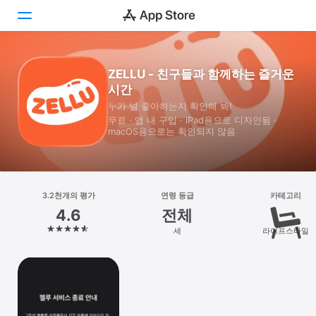
투데이
ZELLU - 친구들과 함께하는 즐거운
시간
게임
누가 널 좋아하는지 확인해 봐!
무료 · 앱 내 구입 · iPad⁠용으로 디자인됨 ·
앱
macOS⁠용으로는 확인되지 않음
Arcade
검색
3.2천개의 평가
연령 등급
카테고리
4.6
전체
플랫폼
세
라이프스타일
iPhone
iPad
Mac
Vision