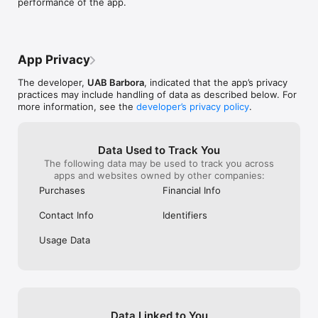
performance of the app.
Suformuok reguliariai perkamų prekių krepšelius, ir kitą kartą 
visas reikalingas prekes susikrausi į krepšelį vienu 
spustelėjimu.

PATOGIAUSI ATSISKAITYMO BŪDAI

App Privacy
Google Pay/Apple Pay – jau BARBOROJE! Už prekes galima 
sumokėti ir pristatymo metu.

The developer,
UAB Barbora
, indicated that the app’s privacy
practices may include handling of data as described below. For
more information, see the
developer’s privacy policy
.
[EN]

With the BARBORA app, you have the whole store in your 
pocket! Enjoy fast and easy grocery shopping, no matter 
Data Used to Track You
where you are. BARBORA delivers in Vilnius, Kaunas, Klaipėda,  
The following data may be used to track you across
Alytus, Marijampole, and other towns and nearby areas.

apps and websites owned by other companies:
Why use the BARBORA app? 

Purchases
Financial Info
HOTTEST DEALS IN YOUR POCKET!

Contact Info
Identifiers
Shop weekly deals and special offers. Pay less with your AČIŪ 
card. Subscribe to receive notifications, and never miss out on 
Usage Data
discounts!

APP LINKED TO BARBORA PAGE

Started shopping on your laptop but haven’t got a chance to 
finish? Continue shopping on your phone!

Data Linked to You