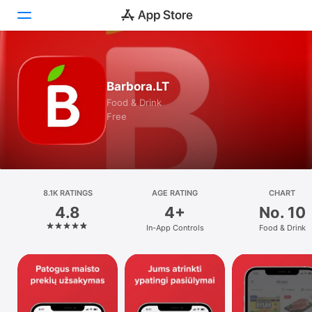
Today
Barbora.LT
Games
Food & Drink
Free
Apps
Arcade
Search
8.1K RATINGS
AGE RATING
CHART
4.8
4+
No. 10
Platform
In-App Controls
Food & Drink
iPhone
iPad
Mac
Watch