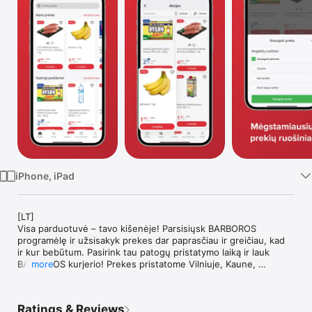
TV
iPhone, iPad
[LT]

Visa parduotuvė – tavo kišenėje! Parsisiųsk BARBOROS 
programėlę ir užsisakyk prekes dar paprasčiau ir greičiau, kad 
ir kur bebūtum. Pasirink tau patogų pristatymo laiką ir lauk 
BARBOROS kurjerio! Prekes pristatome Vilniuje, Kaune, 
more
Klaipėdoje, Alytuje, Marijampolėje ir kituose miestuose bei 
rajonuose.

Ratings & Reviews
BARBOROS programėlės privalumai:
