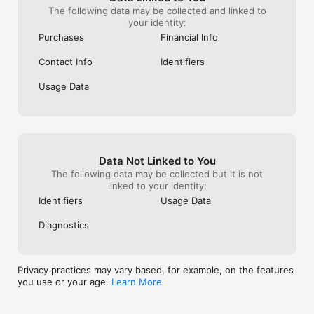
CONVENIENT PRODUCT SEARCH

The following data may be collected and linked to
Looking for specific products? Use the search field and find 
your identity:
everything you need in no time!

Purchases
Financial Info
OPTION TO EDIT YOUR CART

Contact Info
Identifiers
Placed your order but forgot some items? No problem – you 
can add more products to it as long as we haven't started the 
picking.

Usage Data
SAVING FAVORITE PRODUCTS

Create the carts of the products you buy on a regular basis, 
and next time add them to your shopping cart in just one click!

CONVENIENT PAYMENT METHODS

Data Not Linked to You
Google Pay/Apple Pay – already in BARBORA! You can also pay 
The following data may be collected but it is not
for your order on delivery. 
linked to your identity:
Identifiers
Usage Data
Diagnostics
Privacy practices may vary based, for example, on the features
you use or your age.
Learn More