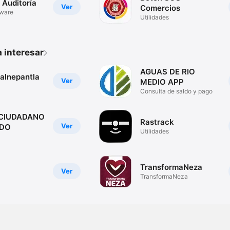
 Auditoría
Ver
Comercios
tware
Utilidades
 interesar
AGUAS DE RIO
lalnepantla
Ver
MEDIO APP
Consulta de saldo y pago
 CIUDADANO
Rastrack
Ver
IDO
Utilidades
TransformaNeza
Ver
TransformaNeza