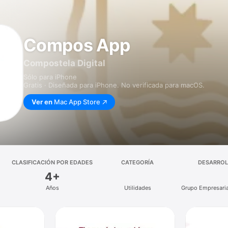
Compos App
Compostela Digital
Sólo para iPhone
Gratis · Diseñada para iPhone. No verificada para macOS.
Ver en
Mac App Store
CLASIFICACIÓN POR EDADES
CATEGORÍA
DESARRO
4+
Años
Utilidades
Grupo Empresaria
de C.