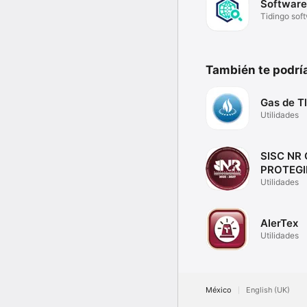
Software
Tidingo sof
También te podría
Gas de T
Utilidades
SISC NR
PROTEG
Utilidades
AlerTex
Utilidades
México
English (UK)