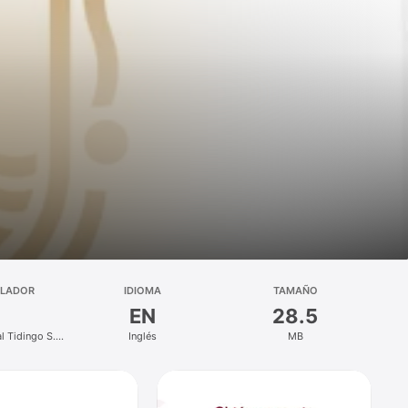
LLADOR
IDIOMA
TAMAÑO
EN
28.5
l Tidingo S.A.
Inglés
MB
V.