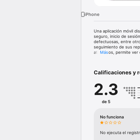
iPhone
Una aplicación móvil di
seguro, inicio de sesió
defectuosas, entre otro
seguimiento de sus repo
atendidos, permite ver 
Más
ciudadanas, quejas, sug
Calificaciones y 
2.3
de 5
No funciona
No ejecuta el regist