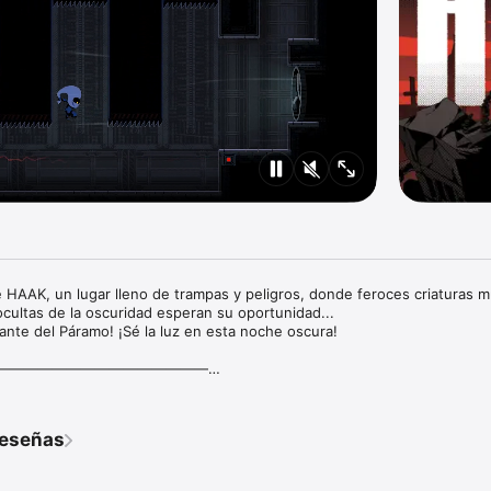
HAAK, un lugar lleno de trampas y peligros, donde feroces criaturas m
cultas de la oscuridad esperan su oportunidad...

nte del Páramo! ¡Sé la luz en esta noche oscura!

———————————————

en un mundo desierto post-apocalíptico. Una ciudad próspera fue reduci
reseñas
restantes sobreviven con dificultad en un nuevo mundo cruel. Sanho, u
mente aislada, por suerte evitó la mayoría de los conflictos y se desarroll
ose en una luz en el páramo. El protagonista Haak es un viajero de un 