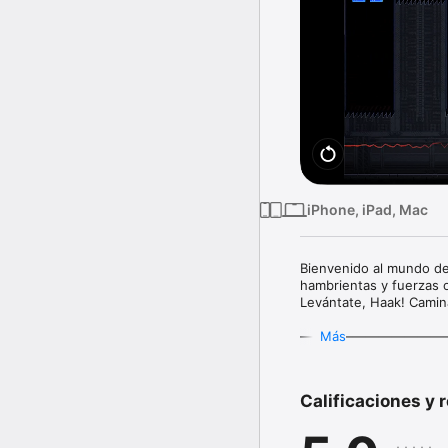
iPhone, iPad, Mac
Bienvenido al mundo de 
hambrientas y fuerzas o
Levántate, Haak! Camina
———————————
Más
Historia

El juego se desarrolla 
Calificaciones y 
páramo, y los humanos 
costera del sur relativa
lentamente, convirtiénd