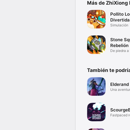
Más de ZhiXiong
Pollito L
Divertida
Simulación
Stone Sq
Rebelión
De piedra a 
También te podría
Elderand
Una aventur
ScourgeB
Fastpaced r
platformer