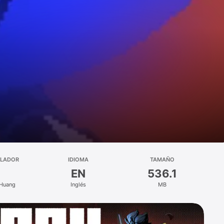
LLADOR
IDIOMA
TAMAÑO
EN
536.1
 Huang
Inglés
MB