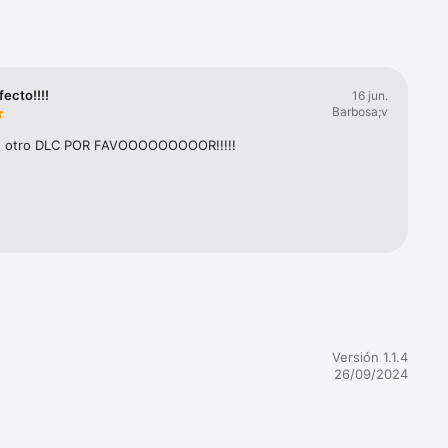
ajar al 
da mundo 
ecto!!!!
16 jun.
Barbosa;v
biertas

lver los 
n otro DLC POR FAVOOOOOOOOOR!!!!!


as

la historia

ener la 
Versión 1.1.4
26/09/2024