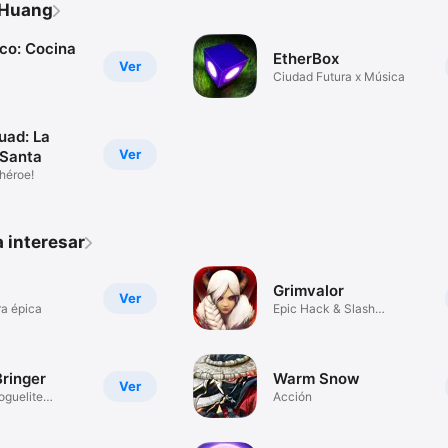
 Huang
oco: Cocina
EtherBox
Ver
Ciudad Futura x Música
uad: La
Ver
 Santa
héroe!
 interesar
Grimvalor
Ver
a épica
Epic Hack & Slash
Adventure
ringer
Warm Snow
Ver
oguelite
Acción