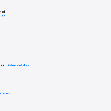
r el
a de
uses.
Obtén detalles
etalles