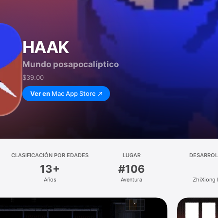
HAAK
Mundo posapocalíptico
$39.00
Ver en
Mac App Store
CLASIFICACIÓN POR EDADES
LUGAR
DESARRO
13+
#106
Años
Aventura
ZhiXiong