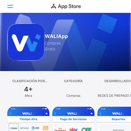
Hoy
WALIApp
Juegos
Compras
Gratis
Apps
Arcade
Buscar
CLASIFICACIÓN POR
CATEGORÍA
DESARROLLADO
EDADES
4+
Plataforma
Años
Compras
REDES DE PREPAGO 
iPhone
CV
iPad
Mac
Watch