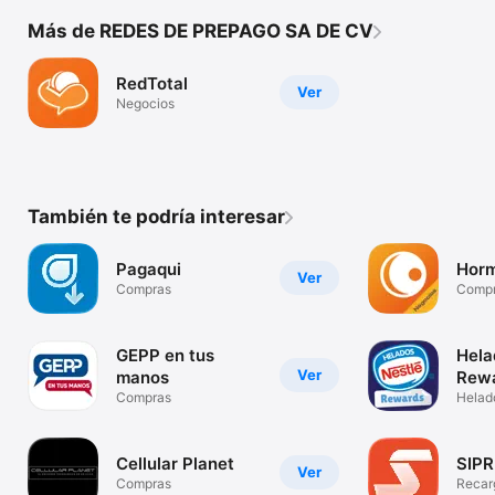
Más de REDES DE PREPAGO SA DE CV
RedTotal
Ver
Negocios
También te podría interesar
Pagaqui
Horm
Ver
Compras
Comp
GEPP en tus
Hela
Ver
manos
Rew
Compras
Helad
Rewar
Cellular Planet
SIPR
Ver
Compras
Recar