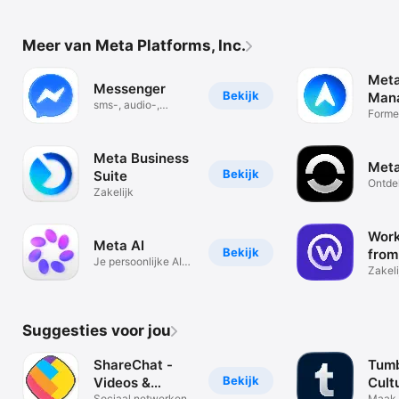
Meer van Meta Platforms, Inc.
Meta
Messenger
Bekijk
Man
sms-, audio-,
Forme
videogesprekken
Ads M
Meta Business
Meta
Bekijk
Suite
Ontde
Zakelijk
ervar
Work
Meta AI
Bekijk
from
Je persoonlijke AI-
Zakeli
assistent
Suggesties voor jou
ShareChat -
Tumb
Bekijk
Videos &
Cult
Sociaal netwerken
Maak 