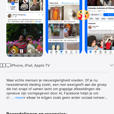
TV
iPhone, iPad, Apple TV
Waar echte mensen je nieuwsgierigheid voeden. Of je nu 
tweedehands kleding zoekt, een reel weergeeft aan die groep 
die het snapt of samen lacht om grappige afbeeldingen die 
opnieuw zijn vormgegeven door AI, Facebook helpt je om 
dingen voor elkaar te krijgen zoals geen ander sociaal netwerk 
… meer
dat kan.

Ontdek en verbreed je interesses: 
