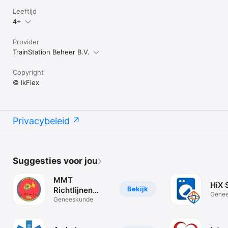
Leeftijd
4+
Provider
TrainStation Beheer B.V.
Copyright
© IkFlex
Privacybeleid
Suggesties voor jou
MMT
HiX S
Bekijk
Richtlijnen
Gene
Nederland
Geneeskunde