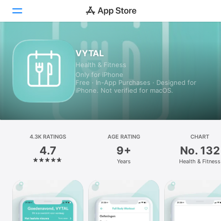
Today
VYTAL
Health & Fitness
Games
Only for iPhone
Free · In-App Purchases · Designed for
Apps
iPhone. Not verified for macOS.
Arcade
Search
4.3K RATINGS
AGE RATING
CHART
4.7
9+
No. 132
Platform
Years
Health & Fitness
iPhone
iPad
Mac
Watch