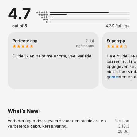
activiteiten. Workouts voer je thuis uit of in de gym. Alles is 
4.7
eenvoudig te casten naar je televisie zodat je vanuit je 
huiskamer mee kunt doen. Ook kun je je sportactiviteiten 
bijhouden door ze te loggen. 

out of 5
4.3K Ratings
Naast inspanning is ook ontspanning en een postieve mindset 
erg belangrijk! Daarom vind je op de Mindset pagina 
meditaties, ontspannende muziek en leerzame blogs over 
Perfecte app
Superapp
7 Jul
gedragsverandering. Zo helpen we jou om je goede 
ngeinhous
gewoontes vast te houden.

Duidelijk en helpt me enorm, veel variatie
Hele duidelijke 
Je persoonlijke voedingsschema wordt voor je klaar gezet en 
passen is. Hij w
daarnaast vind je alle tools om hier op een makkelijke manier 
opgegeven keuz
aan de slag. Zo zijn er 1800+ recepten beschikbaar, kun je 
niet lekker vind
eigen maaltijden samenstellen, maaltijden wisselen en direct 
gerechten op di
more
alle ingrediënten terugvinden op je boodschappenlijst. Zo 
heel duidelijk e
word jij totaal ontzorgd!

De aangesloten coaches zorgen ervoor dat jij effectief aan je 
doelstelling kunt werken op het gebied van afvallen, 
aankomen en een gezondere levensstijl, zonder dat je een 
What’s New
voedingslogboek hoeft bij te houden, calorieën hoeft te tellen 
of zelf moet bedenken wat er op het menu moet staan.

Verbeteringen doorgevoerd voor een stabielere en 
Version
verbeterde gebruikerservaring.
3.18.3
Jouw coach stelt het voedingsschema en je sportprogramma 
28 Jul
met je in, rekening houdend met jouw doelstelling en 