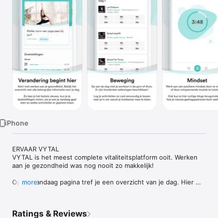
TV
iPhone
ERVAAR VYTAL

VYTAL is het meest complete vitaliteitsplatform ooit. Werken 
aan je gezondheid was nog nooit zo makkelijk!

Op de vandaag pagina tref je een overzicht van je dag. Hier 
more
vind je blogs, doelstellingen, wat je die dag gaat eten en 
welke activiteiten er gepland staan.

Ratings & Reviews
Op de Beweging pagina vind je workouts, lessen en 