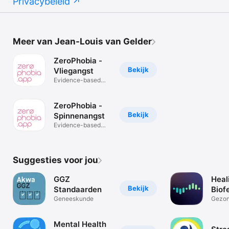
Privacybeleid
Meer van Jean-Louis van Gelder
ZeroPhobia -
Bekijk
Vliegangst
Evidence-based
behandeling
ZeroPhobia -
Bekijk
Spinnenangst
Evidence-based
behandeling
Suggesties voor jou
GGZ
Heal
Bekijk
Standaarden
Biof
Geneeskunde
Medi
Gezon
fitnes
Mental Health