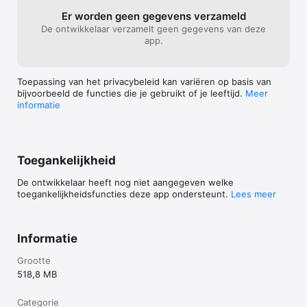
“Ik heb mijn leven lang al last van extreme hoogtevrees. 
Er worden geen gegevens verzameld
ZeroPhobia heeft mij heel erg geholpen.” 

De ontwikkelaar verzamelt geen gegevens van deze
app.
“Ik ben mijn hoogtevrees vrijwel volledig kwijt en kan eindelijk 
genieten van voorheen doodenge situaties.”

Toepassing van het privacybeleid kan variëren op basis van
“Met behulp van ZeroPhobia heb ik tijdens een vakantie op 
bijvoorbeeld de functies die je gebruikt of je leeftijd.
Meer
een glazen platform durven staan.”

informatie
“Dank jullie wel voor deze kans en verrijking van mijn leven!”

"Het werkt echt. Ik hoef nu niet meer de traptreden te tellen 
wanneer ik naar beneden loop."  

Toegankelijkheid
“Mijn ervaring met ZeroPhobia zijn zeer positief. Ik heb veel 
De ontwikkelaar heeft nog niet aangegeven welke
meer controle over mijn hoogtevrees.”
toegankelijkheidsfuncties deze app ondersteunt.
Lees meer
Informatie
Grootte
518,8 MB
Categorie