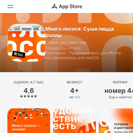
Много лосося: Суши пицца
Сегодня
роллы
Игры
Сервис доставки еды
Только для iPhone
Бесплатно · Предназначено для iPhone.
Приложения
Не проверялось для macOS.
Arcade
Поиск
ОЦЕНОК: 6,7 ТЫС.
ВОЗРАСТ
РЕЙТИНГ
4,6
4+
номер 4
Платформа
лет (г.)
Еда и напитки
iPhone
iPad
Mac
Watch