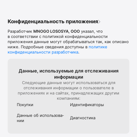
КАК С НАМИ СВЯЗАТЬСЯ?

Почитать новости о Много лосося и следить за последними 
обновлениями можно в нашем Telegram-канале — 
Конфиденциальность приложения
https://t.me/mnogo_lososya, в группе VK — 
https://vk.com/mnogolososyaa и в Twitter — 
Разработчик
MNOGO LOSOSYA, OOO
указал, что
https://twitter.com/mnogolososyaa.

в соответствии с политикой конфиденциальности
приложения данные могут обрабатываться так, как описано
Если возникли какие-либо вопросы, с радостью на них 
ниже. Подробные сведения доступны в
политике
ответим по телефону — +7 (499) 755-78-70 или по e-mail — 
конфиденциальности разработчика
.
reviews@mnogolososya.ru.

Доставляем в Москве и ближайшем Подмосковье, Санкт-
Петербурге и Ростове-на-Дону. Минимальная сумма заказа 
Данные, используе­мые для отслежи­вания
— от 900 рублей, в зависимости от зоны доставки.

информации
Следующие данные могут использоваться для
Наш сайт - https://mnogolososya.ru/
отслеживания информации о пользователе в
приложениях и на сайтах, принадлежащих другим
компаниям:
Покупки
Идентифика­торы
Данные об использова­
Диагностика
нии