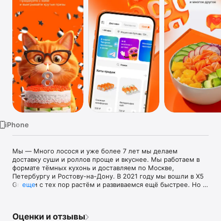
TV
iPhone
Мы — Много лосося и уже более 7 лет мы делаем 
доставку суши и роллов проще и вкуснее. Мы работаем в 
формате тёмных кухонь и доставляем по Москве, 
Петербургу и Ростову-на-Дону. В 2021 году мы вошли в Х5 
Group и с тех пор растём и развиваемся ещё быстрее. Но 
еще
одно останется неизменным: вы всегда будете получать 
удовольствие от нашей еды!

Оценки и отзывы
ПРИЛОЖЕНИЕ
