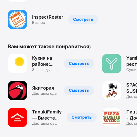
InspectRoster
Смотреть
Бизнес
Вам может также понравиться
Кухня на
Yami
Смотреть
районе:
рес
еда,
Заказ еды на
дом
Суши,
дом в Москве
пицца
доставка
завтр
SPA
Якитория
Смотреть
SUS
Доставка еды
Доста
японс
кухни
TanukiFamily
Пиц
Смотреть
— Вместе
- До
есть!
Доставка суши,
еды
Доста
роллов, пиццы
суши