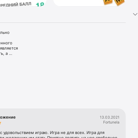
льно 
нного 
является 
, а 
дним 
ому 
акой 
 одного 
онлайн, 
ложение
13.03.2021
Fortunela
 с удовольствием играю. Игра не для всех. Игра для 
ли желающих им стать Приятно тратить на нее свободное 