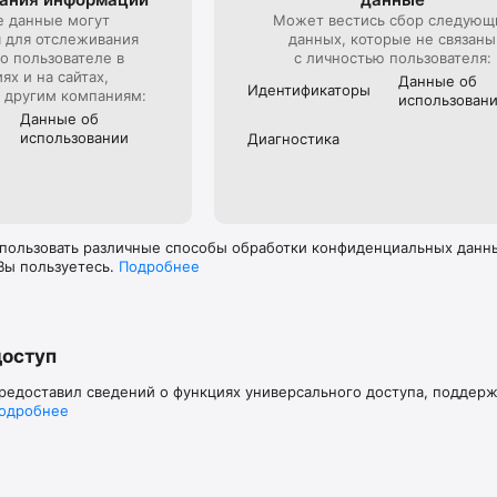
 данные могут
Может вестись сбор следующ
я для отслеживания
данных, которые не связаны
о пользователе в
с личностью пользователя:
х и на сайтах,
Данные об
Идентифика­торы
 другим компаниям:
использова­н
Данные об
использова­нии
Диагностика
пользовать различные способы обработки конфиденциальных данных
Вы пользуетесь.
Подробнее
доступ
предоставил сведений о функциях универсального доступа, поддер
одробнее