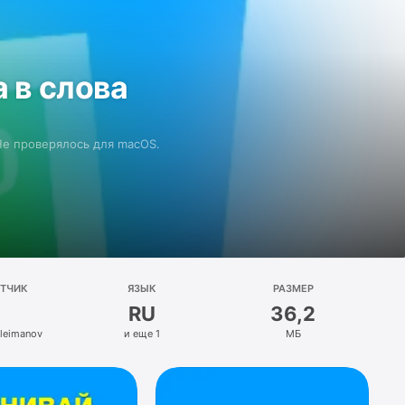
 в слова
 Не проверялось для macOS.
ОТЧИК
ЯЗЫК
РАЗМЕР
RU
36,2
leimanov
и еще 1
МБ