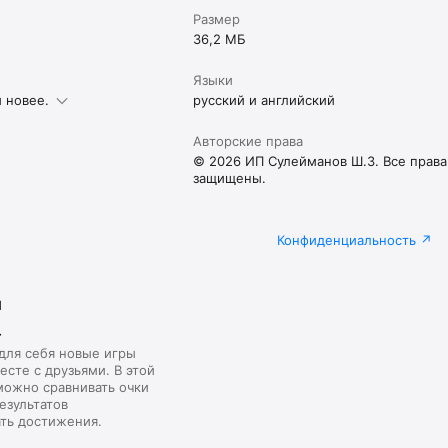
Размер
36,2 МБ
Языки
и новее.
русский и английский
Авторские права
© 2026 ИП Сулейманов Ш.З. Все права
защищены.
Конфиденциальность
я
r
для себя новые игры
есте с друзьями. В этой
можно сравнивать очки
езультатов
ать достижения.