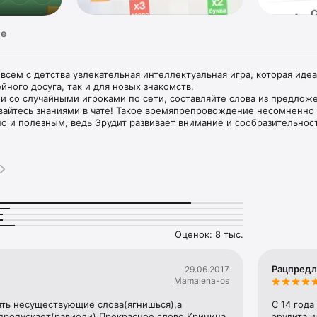
ge
 всем с детства увлекательная интеллектуальная игра, которая идеа
йного досуга, так и для новых знакомств. 

ли со случайными игроками по сети, составляйте слова из предложе
вайтесь знаниями в чате! Такое времяпрепровождение несомненно 
о и полезным, ведь Эрудит развивает внимание и сообразительность
сширяет словарный запас: любое слово можно тут же проверить, о
 значение во встроенном толковом словаре. 

апрямую зависит от ваших умственных способностей, любви к русск
рудиции! 

агоните соперников в угол – никогда прежде игра в слова не была т
ной! 

мка, совмещающая в себе анаграмму (игра, в которой первые буквы
м другого) и кроссворд, поэтому игра Эрудит пользуется большой 
Оценок: 8 тыс.
других настольных игр. Особый интерес у игроков вызывает Эрудит 
акомым противником всегда увлекательно и азартно.

Рацпред
29.06.2017
Mamalena-os
ВКонтакте, Одноклассники, Facebook, Game Center

 обновляющийся словарь

ять несуществующие слова(ягнишься),а 
С 14 года
с игроками

ропускает(равиоли).Прекрасное слово Криница 
эрудита и