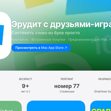
Эрудит с друзьями-игра
Составить слово из букв просто
Бесплатно · Встроенные покупки · Предназначено для iPad.
Просмотреть в
Mac App Store
ВОЗРАСТ
РЕЙТИНГ
РАЗРАБ
9+
номер 77
лет (г.)
Словесные
Shakhban Su