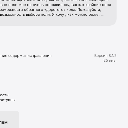
вое поле мне не очень понравилось, так как крайние поля 
озможности обратного «дорогого» хода. Пожалуйста, 
возможность выбора поля. Я хочу , как можно реже, 
 новом поле. Спасибо) P.S. Возможно я ретроград. Но Вам 
ожно добавить новую функцию?
ения содержат исправления 
Версия 8.1.2
25 янв.
ности
доступны
елем