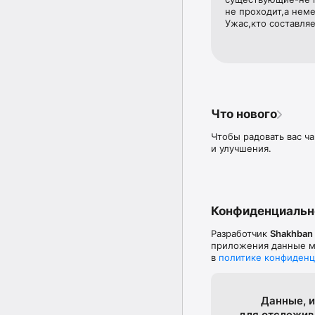
• Приятный, стильный 
не проходит,а нем
• Красочные темы

Ужас,кто составляе
Следите за нашими об
Что нового
Чтобы радовать вас ч
и улучшения.
Конфиденциальн
Разработчик
Shakhban
приложения данные мо
в
политике конфиденц
Данные, и
для отслежи­