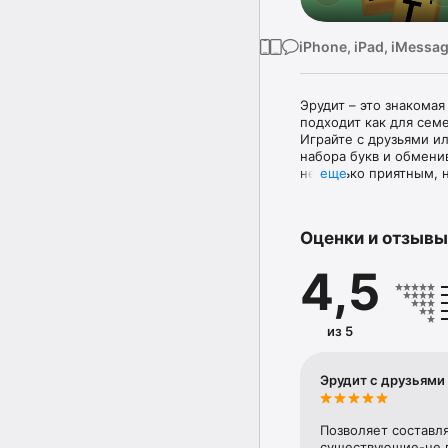
iPhone, iPad, iMessa
Эрудит – это знакомая
подходит как для семе
Играйте с друзьями и
набора букв и обмени
не только приятным, н
еще
также значительно ра
нажатием отыскав его
Результат в Эрудите н
Оценки и отзывы
языку и, несомненно, э
Блесните знаниями и з
4,5
захватывающей и азарт
Эрудит – это головоло
слова являются начало
из 5
популярностью среди 
так как играть с незн
Эрудит с друзьями
Особенности игры:

• Игра с друзьями из 
• Богатый, регулярно
Позволяет составл
• Быстрый Online-чат 
существующие-не п