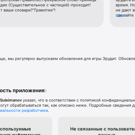
дизайн

едик (Существительное с частицей)-проходит!
время. Но
т ваши словари?"Грамотеи"!
не дают в
сделайте 
еще
новлениями и новостями:

играть на
же не сл
аще, мы регулярно выпускаем обновления для игры Эрудит. Обновл
ость приложения
 Suleimanov
указал, что в соответствии с политикой конфиденциаль
гут обрабатываться так, как описано ниже. Подробные сведения 
иальности разработчика
.
спользуе­мые
Не связанные с пользова­т
вания информации
данные