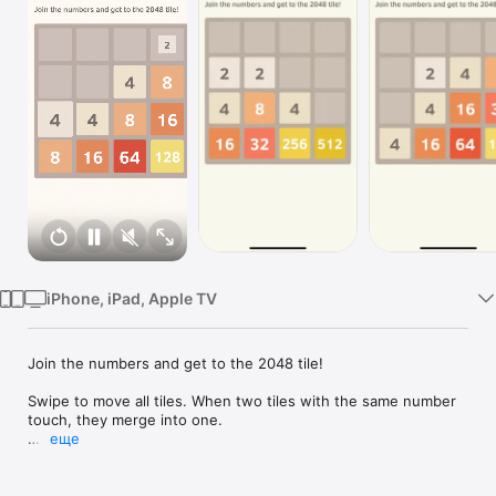
TV
iPhone, iPad, Apple TV
Join the numbers and get to the 2048 tile!

Swipe to move all tiles. When two tiles with the same number 
touch, they merge into one.

еще
Get to the 2048 tile, and reach a high score!

Inspired by Gabriele Cirulli game available on the web: 