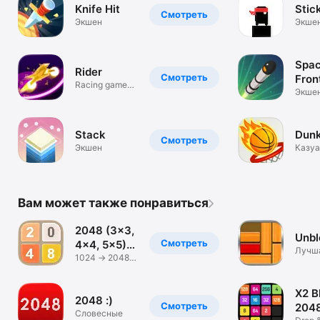
Knife Hit
Stic
Смотреть
Экшен
Экше
Spa
Rider
Смотреть
Fron
Racing game
Экше
with a neon
style!
Stack
Dunk
Смотреть
Экшен
Казу
Вам может также понравиться
2048 (3x3,
Unbl
Смотреть
4x4, 5x5)
Лучш
AI
1024 -> 2048 -
голов
> 4096
блок
X2 B
2048 :)
Смотреть
204
Словесные