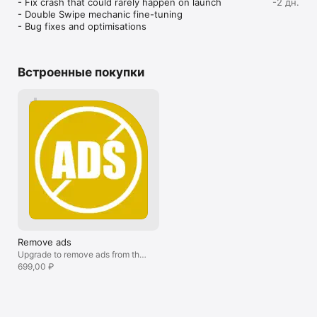
- Fix crash that could rarely happen on launch

-2 дн.
- Double Swipe mechanic fine-tuning

- Bug fixes and optimisations
Встроенные покупки
Remove ads
Upgrade to remove ads from the
game.
699,00 ₽