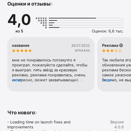
Оценки и отзывы
http://gabrielecirulli.github.io/2048/
4,0
из 5
Оценок: 6,6 тыс.
название
Реклама 😖
26.07.2022
arina.kos
мне не понравилось потомучто я 
Так любила это
проиграл. пожалуйста сделайте, чтобы 
обновления уж
я выиграл. пять звёзд за красивую 
реклама бескон
рекламу. реклама понравилась, очень 
самое ужасное-
интересно, сюжет захватывающий. ещё 
еще
Видимо, не вы
еще
мне нравится, что я в этой игре могу 
рекламных про
себя почувствовать настоящим и 
внизу и ещё по
искренним, как набор цифр. не знал, 
Очень жаль
что 2048 будет таким интересным 
годом. с праздником, православные!
Что нового
- Loading time on launch fixes and 
Версия
improvements

4.0.6