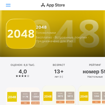
Сегодня
2048
Головоломки
Игры
Бесплатно · Встроенные покупки ·
Предназначено для iPad
Приложения
Arcade
Поиск
ОЦЕНОК: 6,6 ТЫС.
ВОЗРАСТ
РЕЙТИНГ
4,0
13+
номер 5
Платформа
лет (г.)
Настольные
iPhone
iPad
Mac
Watch