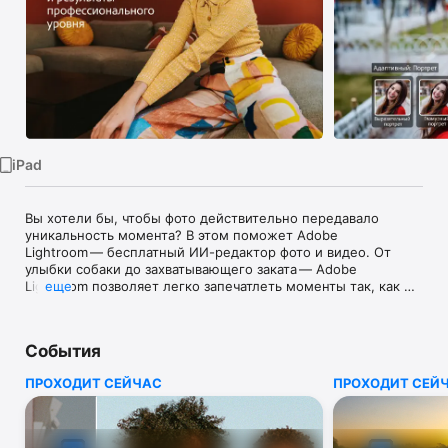
TV
iPad
Вы хотели бы, чтобы фото действительно передавало 
уникальность момента? В этом поможет Adobe 
Lightroom — бесплатный ИИ-редактор фото и видео. От 
улыбки собаки до захватывающего заката — Adobe 
Lightroom позволяет легко запечатлеть моменты так, как 
еще
вы их видите.

Будь то снимки на ходу или публикации в соцсетях, 
События
Lightroom предоставляет мощные ИИ-инструменты для 
обработки фото, которые делают обработку простой и 
ПРОХОДИТ СЕЙЧАС
ПРОХОДИТ СЕЙ
увлекательной. Adobe Lightroom помогает создавать фото, 
которые вы сможете с гордостью показать.

ФОТОРЕДАКТОР, КОТОРЫЙ ПОМОГАЕТ ДОВЕСТИ ФОТО ДО 