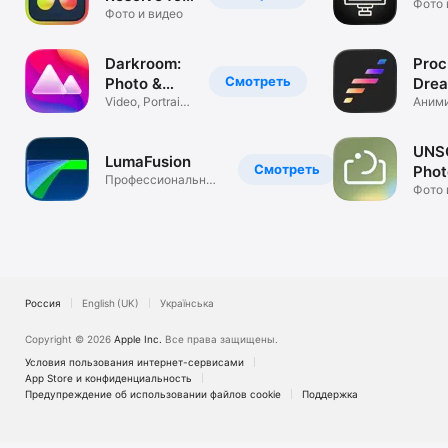
Фото 
iPad
Фото и видео
Darkroom:
Proc
Смотреть
Photo &
Dre
Video
Video, Portrait,
Аними
& RAW Photos
Монти
Editor
Твори
UNS
LumaFusion
Смотреть
Phot
Профессиональный
Pos
Фото 
видеомонтаж
Россия
English (UK)
Українська
Copyright © 2026
Apple Inc.
Все права защищены.
Условия пользования интернет-сервисами
App Store и конфи­денциальность
Предупреждение об использовании файлов cookie
Поддержка