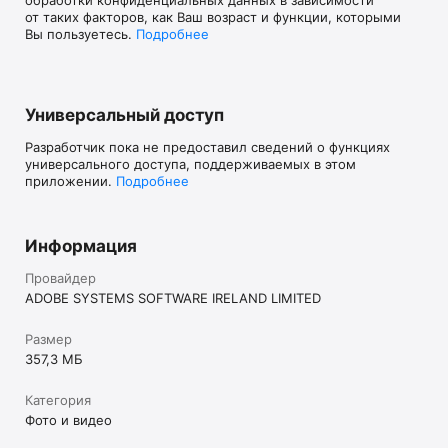
обработки конфиденциальных данных в зависимости
Применение этих приложений регулируется общими 
от таких факторов, как Ваш возраст и функции, которыми
условиями использования продуктов Adobe 
Вы пользуетесь.
Подробнее
http://www.adobe.com/go/terms_linkfree_ru и политикой 
конфиденциальности 
http://www.adobe.com/go/privacy_policy_linkfree_ru.

Запрет на продажу и передачу личной информации 
Универсальный доступ
www.adobe.com/go/ca-rights-linkfree
Разработчик пока не предоставил сведений о функциях
универсального доступа, поддерживаемых в этом
приложении.
Подробнее
Информация
Провайдер
ADOBE SYSTEMS SOFTWARE IRELAND LIMITED
Размер
357,3 МБ
Категория
Фото и видео