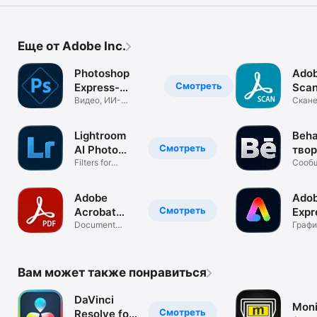
Еще от Adobe Inc.
Photoshop
Ado
Смотреть
Express-
Scan
Фоторедактор
Видео, ИИ-
ска
Скане
ретушь,
конве
фотоколлажи
Lightroom
Beha
Смотреть
AI Photo
тво
Enhancer
Filters for
пор
Сооб
pictures,
фотог
effects
дизай
Adobe
Ado
Смотреть
Acrobat
Expr
Reader: Edit
Document
Crea
Графи
Editor &
дизай
PDF
Anyt
Converter
Вам может также понравиться
DaVinci
Moni
Смотреть
Resolve for