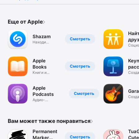
Еще от Apple
Най
Shazam
Смотреть
дру
Находи
Соци
музыку, видео
сети
и тексты
Apple
Keyn
Смотреть
Books
рас
Книги и
ист
Созда
аудиокниги
презе
для Вас
Apple
Gar
Смотреть
Podcasts
Созда
Аудио-
музык
и видеоподкасты
угодн
Вам может также понравиться
Permanent
Tua
Смотреть
Marker
Cute