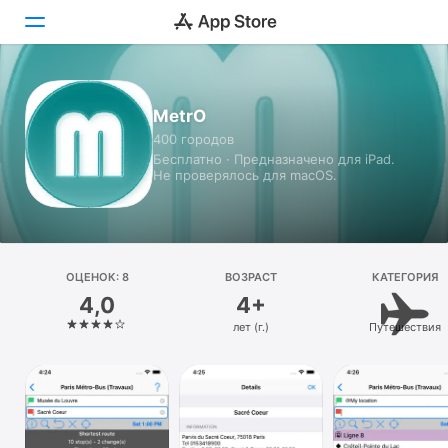
Сегодня
MetrO
400 городов
Игры
Бесплатно · Предназначено для iPad.
Не проверялось для macOS.
Приложения
Arcade
Поиск
ОЦЕНОК: 8
ВОЗРАСТ
КАТЕГОРИЯ
4,0
4+
Платформа
лет (г.)
Путешествия
iPhone
iPad
Mac
Watch