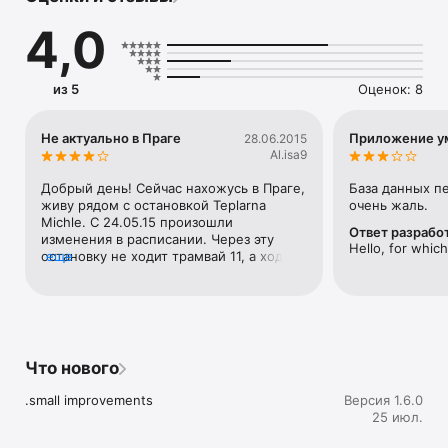
Найдите наилучший маршрут от вашего текущего 
4,0
положения и посмотри карту местности внутри 
приложения (в основных городах).

Транспортные сети развиваются быстро, так как же как и 
из 5
Оценок: 8
MetrO! Мы предоставляем еженедельные обновления, 
включающие последние изменения транспортных 
маршрутов. Также для некоторых городов у вас есть 
Не актуально в Праге
Приложение у
28.06.2015
возможность увидеть временные задержки 
Al.isa9
общественного транспорта, обновляющиеся ежедневно.

Добрый день! Сейчас нахожусь в Праге, 
База данных п
Не забывайте, что MetrO это результат коллективной 
живу рядом с остановкой Teplarna 
очень жаль.
работы: мы можем обновлять наши данные, только с 
Michle. С 24.05.15 произошли 
Ответ разрабо
вашей помощью!
изменения в расписании. Через эту 
Hello, for which
остановку не ходит трамвай 11, а ходит 
еще
трамвай 24. Соответственно, 
приложение неактуально прокладывает 
маршрут. Приложение очень нужное, 
мне нравится, поэтому хотелось бы 
обновления. Спасибо.
Что нового
.small improvements
Версия 1.6.0
25 июл.