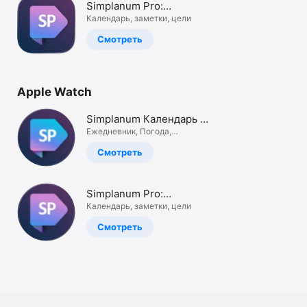
Simplanum Pro:
TV
Органайзер
Календарь, заметки, цели
Смотреть
Apple Watch
Simplanum Календарь и
Заметки
Ежедневник, Погода,
Диктофон
Смотреть
Simplanum Pro:
Органайзер
Календарь, заметки, цели
Смотреть