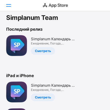
Simplanum Team
Сегодня
Последний релиз
Игры
Simplanum Календарь и
Заметки
Ежедневник, Погода,
Приложения
Диктофон
Смотреть
Arcade
Поиск
iPad и iPhone
Платформа
iPhone
Simplanum Календарь и
iPad
Заметки
Ежедневник, Погода,
Диктофон
Mac
Смотреть
Watch